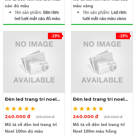
cáo đủ màu
màu vàng
Tên sản phẩm:
Đèn rèm
Tên sản phẩm:
Led rèm
led lưới mắt cáo đủ màu
lưới mắt cáo màu vàng
Điện áp đầu vào: 220V
Điện áp đầu vào: 220V
Kích thước: 3x2m
Kích thước: 3x2m
-19%
-19%
Màu ánh sáng: Đủ màu
Màu ánh sáng: Màu vàng
Chất liệu: Vỏ nhựa + dây
Chất liệu: Vỏ nhựa + dây
nhôm, đồng, bóng đèn
nhôm, đồng, bóng đèn
LED,...
LED,...
Chỉ số bảo vệ: IP44
Chỉ số bảo vệ: IP44
Đèn led trang trí noel
Đèn led trang trí noel
100m đủ màu
100m màu hồng
240.000 đ
240.000 đ
Xem thêm ảnh
Xem thêm ảnh
295.000 đ
295.000 đ
Mô tả về đèn led trang trí
Mô tả về đèn led trang trí
Noel 100m đủ màu
Noel 100m màu hồng