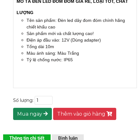
MÔ TẢ ĐÈN LED ĐOM ĐÓM GIÁ RẺ, LOẠI TỐT, CHẤT
LƯỢNG
Tên sản phẩm: Đèn led dây đom đóm chính hãng
chiết khấu cao
Sản phẩm mới và chất lượng cao!
Điện áp đầu vào: 12V (Dùng adapter)
Tổng dài 10m
Màu ánh sáng: Màu Trắng
Tỷ lệ chống nước: IP65
Số lượng:
Mua ngay
Thêm vào giỏ hàng
Thông tin chi tiết
Bình luận