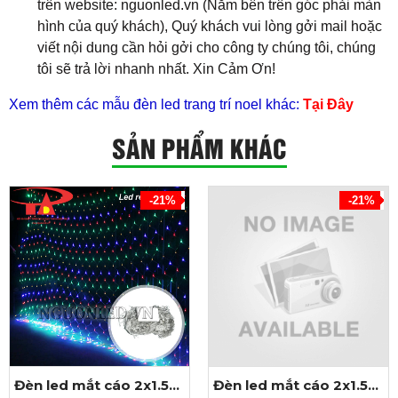
trên website: nguonled.vn (Năm bên trên góc phải màn
hình của quý khách), Quý khách vui lòng gởi mail hoặc
viết nội dung cần hỏi gởi cho công ty chúng tôi, chúng
tôi sẽ trả lời nhanh nhất. Xin Cảm Ơn!
Xem thêm các mẫu đèn led trang trí noel khác:
Tại Đây
SẢN PHẨM KHÁC
-21%
-21%
Đèn led mắt cáo 2x1.5m
Đèn led mắt cáo 2x1.5m