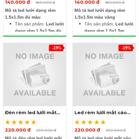
140.000 đ
140.000 đ
Xem thêm ảnh
Xem thêm ảnh
180.000 đ
180.000 đ
Mô tả led lưới dạng rèm
Mô tả led lưới dạng rèm
1.5x1.5m đủ màu
1.5x1.5m màu vàng
Tên sản phẩm:
Led lưới
Tên sản phẩm:
Led lưới
dạng rèm 1.5x1.5m đủ
dạng rèm 1.5x1.5m
màu
màu vàng
Thương hiệu: An Đức
Thương hiệu: An Đức
-19%
-19%
Phát
Phát
Mã sản phẩm: Led rèm
Mã sản phẩm: Led rèm
lưới 1.5x1.5m đủ màu -
lưới 1.5x1.5m vàng -
ADP
ADP
Điện áp: 220V AC
Điện áp: 220V AC
Kích thước (mét):
Kích thước (mét):
1.5x1.5
1.5x1.5
Ánh sáng: Đủ màu
Ánh sáng: Vàng
Chất liệu: Vỏ nhựa + lõi
Chất liệu: Vỏ nhựa + lõi
Đèn rèm led lưới mắt
Led rèm lưới mắt cáo
dây nhôm
dây nhôm
cáo 3x2m đủ màu
3x2m màu vàng
Chỉ số bảo vệ: IP44
Chỉ số bảo vệ: IP44
Điều khiển 8 chế độ
Điều khiển 8 chế độ
220.000 đ
220.000 đ
Xem thêm ảnh
Xem thêm ảnh
270.000 đ
270.000 đ
Bao test sáng
Bao test sáng
Mô tả đèn rèm led lưới mắt
Mô tả led rèm lưới mắt cáo