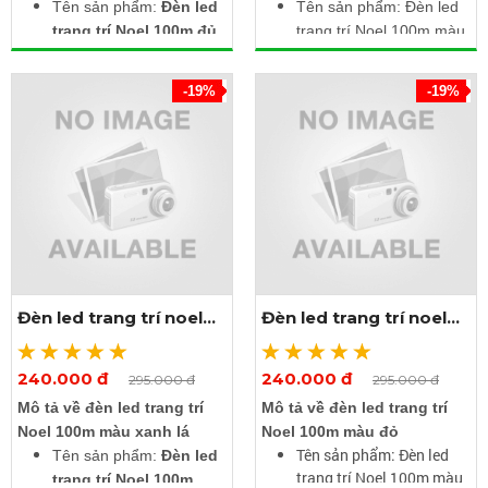
Tên sản phẩm:
Đèn led
Tên sản phẩm: Đèn led
trang trí Noel 100m đủ
trang trí Noel 100m màu
màu
hồng
Nguồn điện: 220V AC
Nguồn điện: 220V AC
-19%
-19%
(Ghim điện là sáng)
(Ghim điện là sáng)
Màu sắc ánh sáng: Đủ
Màu sắc ánh sáng: Màu
màu, RGB, nhiều màu
hồng
Chiều dài dây: 100m có
Chiều dài dây: 100m có
480 bóng
480 bóng
Loại bóng: Led siêu
Loại bóng: Led siêu
sáng, tiết kiệm điện
sáng, tiết kiệm điện
Màu vỏ dây: Trắng
Màu vỏ dây: Trắng
Chế độ chớp: 8 chế độ
Chế độ chớp: 8 chế độ
Đèn led trang trí noel
Đèn led trang trí noel
chớp nháy khác nhau
chớp nháy khác nhau
100m màu xanh lá
100m màu đỏ
Chỉ số bảo vệ: IP65 (Hộp
Chỉ số bảo vệ: IP65 (Hộp
điều khiển IP44)
điều khiển IP44)
240.000 đ
240.000 đ
Xem thêm ảnh
Xem thêm ảnh
295.000 đ
295.000 đ
Mô tả về đèn led trang trí
Mô tả về đèn led trang trí
Noel 100m màu xanh lá
Noel 100m màu đỏ
Tên sản phẩm: Đèn led
Tên sản phẩm:
Đèn led
trang trí Noel 100m màu
trang trí Noel 100m