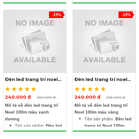
đỏ
màu xanh lá
Nguồn điện: 220V AC
Nguồn điện: 220V AC
-19%
-19%
(Ghim điện là sáng)
(Ghim điện là sáng)
Màu sắc ánh sáng: Màu
Màu sắc ánh sáng: Màu
đỏ
xanh lá
Chiều dài dây: 100m có
Chiều dài dây: 100m có
480 bóng
480 bóng
Loại bóng: Led siêu
Loại bóng: Led siêu
sáng, tiết kiệm điện
sáng, tiết kiệm điện
Màu vỏ dây: Trắng
Màu vỏ dây: Trắng
Chế độ chớp: 8 chế độ
Chế độ chớp: 8 chế độ
chớp nháy khác nhau
Đèn led trang trí noel
Đèn led trang trí noel
chớp nháy khác nhau
Chỉ số bảo vệ: IP65 (Hộp
100m màu xanh dương
100m màu vàng
Chỉ số bảo vệ: IP65 (Hộp
điều khiển IP44)
điều khiển IP44)
240.000 đ
240.000 đ
Xem thêm ảnh
Xem thêm ảnh
295.000 đ
295.000 đ
Mô tả về đèn led trang trí
Mô tả về đèn led trang trí
Noel 100m màu xanh
Noel 100m màu vàng
dương
Tên sản phẩm:
Đèn led
Tên sản phẩm:
Đèn led
trang trí Noel 100m
trang trí Noel 100m
màu vàng