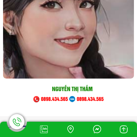
NGUYỄN THỊ THẮM
0898.434.565
0898.434.565