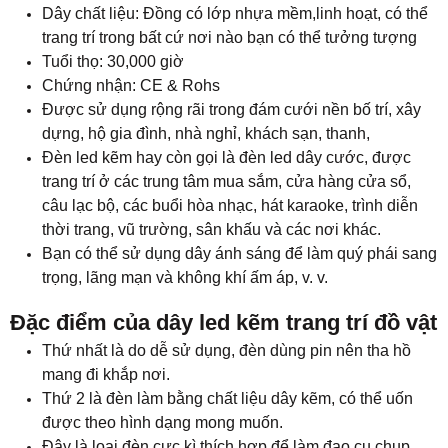
Dây chất liệu: Đồng có lớp nhựa mềm,linh hoạt, có thể
trang trí trong bất cứ nơi nào bạn có thể tưởng tượng
Tuổi thọ: 30,000 giờ
Chứng nhận: CE & Rohs
Được sử dụng rộng rãi trong đám cưới nền bố trí, xây
dựng, hộ gia đình, nhà nghỉ, khách sạn, thanh,
Đèn led kẽm hay còn gọi là đèn led dây cước, được
trang trí ở các trung tâm mua sắm, cửa hàng cửa sổ,
câu lạc bộ, các buổi hòa nhạc, hát karaoke, trình diễn
thời trang, vũ trường, sân khấu và các nơi khác.
Bạn có thể sử dụng dây ánh sáng để làm quý phái sang
trọng, lãng mạn và không khí ấm áp, v. v.
Đặc điểm của dây led kẽm trang trí đồ vật
Thứ nhất là do dễ sử dụng, đèn dùng pin nên tha hồ
mang đi khắp nơi.
Thứ 2 là đèn làm bằng chất liệu dây kẽm, có thể uốn
được theo hình dạng mong muốn.
Đây là loại đèn cực kì thích hợp để làm đạo cụ chụp