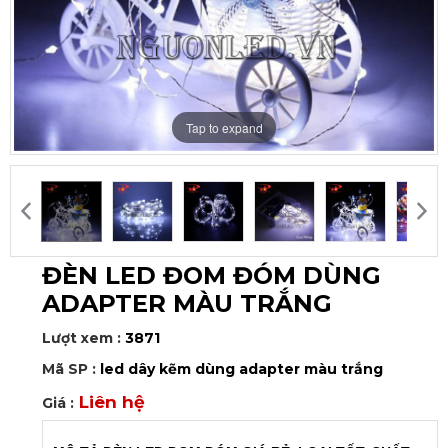
Tap to expand
ĐÈN LED ĐOM ĐÓM DÙNG
ADAPTER MÀU TRẮNG
Lượt xem :
3871
Mã SP :
led dây kẽm dùng adapter màu trắng
Liên hệ
Giá :