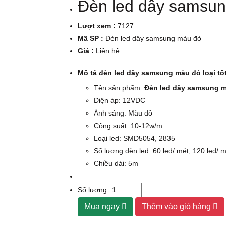
Đèn led dây samsu
Lượt xem :
7127
Mã SP :
Đèn led dây samsung màu đỏ
Giá :
Liên hệ
Mô tả đèn led dây samsung màu đỏ loại tốt,
Tên sản phẩm:
Đèn led dây samsung 
Điện áp: 12VDC
Ánh sáng: Màu đỏ
Công suất: 10-12w/m
Loại led: SMD5054, 2835
Số lượng đèn led: 60 led/ mét, 120 led/ 
Chiều dài: 5m
Số lượng:
Mua ngay
Thêm vào giỏ hàng