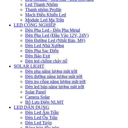
Led Thanh Nhôm
Thanh nhôm Profile
Mạch Điều Khiển Led
Module Led Ma Trận
LED CÔNG NGHIỆP
Đèn Pha Led - Đèn Pha Metal
Đèn Pha Led (Đầu Vào 12V, 24V)
Đèn Đường Led (Nhật Bản, Mỹ)
Đèn Led Nhà Xưởng
Đèn Pha Sạc Điện
Đèn Báo Exit
Đèn led chống cháy nổ
SOLAR LIGHT
Đèn pha năng lượng mặt trời
Đèn đường năng lượng mặt trời
Đèn trụ cổng năng lượng mặt trời
Đèn led búp năng lượng mặt trời
Solar Panel
Camera Solar
Bộ Lưu Điện NLMT
LED DÂN DỤNG
Đèn Led Âm Trần
Đèn Led Ốp Trần
Đèn Led Tuýp
Bóng búp đầu tròn