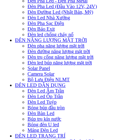
Đèn Pha Led - Đèn Pha Metal
Đèn Pha Led (Đầu Vào 12V, 24V)
Đèn Đường Led (Nhật Bản, Mỹ)
Đèn Led Nhà Xưởng
Đèn Pha Sạc Điện
Đèn Báo Exit
Đèn led chống cháy nổ
ĐÈN NĂNG LƯỢNG MẶT TRỜI
Đèn pha năng lượng mặt trời
Đèn đường năng lượng mặt trời
Đèn trụ cổng năng lượng mặt trời
Đèn led búp năng lượng mặt trời
Solar Panel
Camera Solar
Bộ Lưu Điện NLMT
ĐÈN LED DÂN DỤNG
Đèn Led Âm Trần
Đèn Led Ốp Trần
Đèn Led Tuýp
Bóng búp đầu tròn
Đèn Bàn Led
Búp trụ kín nước
Bóng đèn U led
Máng Đèn Led
ĐÈN LED TRANG TRÍ