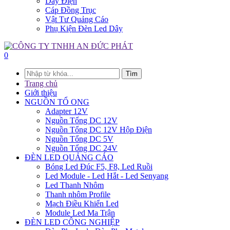
Dây Điện
Cáp Đồng Trục
Vật Tư Quảng Cáo
Phụ Kiện Đèn Led Dây
0
Tìm
Trang chủ
Giới thiệu
NGUỒN TỔ ONG
Adapter 12V
Nguồn Tổng DC 12V
Nguồn Tổng DC 12V Hộp Điện
Nguồn Tổng DC 5V
Nguồn Tổng DC 24V
ĐÈN LED QUẢNG CÁO
Bóng Led Đúc F5, F8, Led Ruồi
Led Module - Led Hắt - Led Senyang
Led Thanh Nhôm
Thanh nhôm Profile
Mạch Điều Khiển Led
Module Led Ma Trận
ĐÈN LED CÔNG NGHIỆP