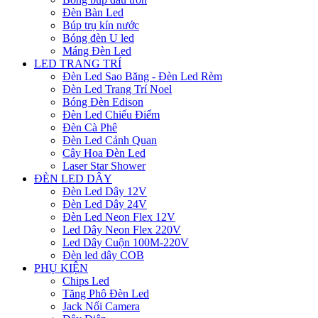
Đèn Bàn Led
Búp trụ kín nước
Bóng đèn U led
Máng Đèn Led
LED TRANG TRÍ
Đèn Led Sao Băng - Đèn Led Rèm
Đèn Led Trang Trí Noel
Bóng Đèn Edison
Đèn Led Chiếu Điểm
Đèn Cà Phê
Đèn Led Cảnh Quan
Cây Hoa Đèn Led
Laser Star Shower
ĐÈN LED DÂY
Đèn Led Dây 12V
Đèn Led Dây 24V
Đèn Led Neon Flex 12V
Led Dây Neon Flex 220V
Led Dây Cuộn 100M-220V
Đèn led dây COB
PHỤ KIỆN
Chips Led
Tăng Phô Đèn Led
Jack Nối Camera