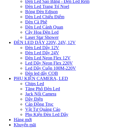
Đèn Led Sao Băng - Đèn Led Rèm
Đèn Led Trang Trí Noel
Bóng Đèn Edison
Đèn Led Chiếu Điểm
Đèn Cà Phê
Đèn Led Cảnh Quan
Cây Hoa Đèn Led
Laser Star Shower
ĐÈN LED DÂY 220V, 24V, 12V
Đèn Led Dây 12V
Đèn Led Dây 24V
Đèn Led Neon Flex 12V
Led Dây Neon Flex 220V
Led Dây Cuộn 100M-220V
Đèn led dây COB
PHỤ KIỆN CAMERA, LED
Chips Led
Tăng Phô Đèn Led
Jack Nối Camera
Dây Điện
Cáp Đồng Trục
Vật Tư Quảng Cáo
Phụ Kiện Đèn Led Dây
Hàng mới
Khuyến mãi