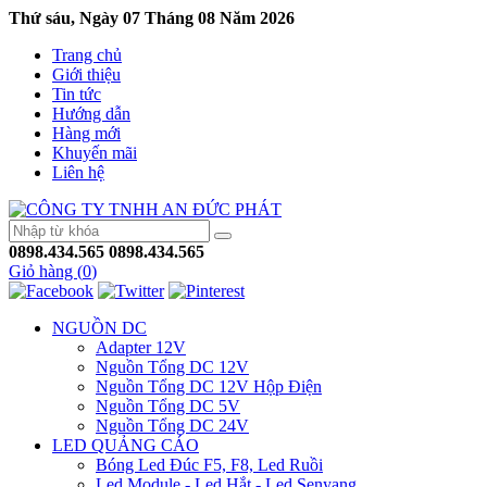
Thứ sáu, Ngày 07 Tháng 08 Năm 2026
Trang chủ
Giới thiệu
Tin tức
Hướng dẫn
Hàng mới
Khuyến mãi
Liên hệ
0898.434.565
0898.434.565
Giỏ hàng (
0
)
NGUỒN DC
Adapter 12V
Nguồn Tổng DC 12V
Nguồn Tổng DC 12V Hộp Điện
Nguồn Tổng DC 5V
Nguồn Tổng DC 24V
LED QUẢNG CÁO
Bóng Led Đúc F5, F8, Led Ruồi
Led Module - Led Hắt - Led Senyang