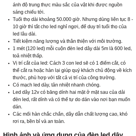
ánh độ trung thực màu sắc của vật khi được nguồn
sáng chiếu tới.
Tuổi thọ dài khoảng 50.000 giờ. Nhưng dùng liên tục 8 -
10 giờ thì tắt cho led nghỉ ngơi, để duy trì tuổi thọ của
led lâu dài.
Tiết kiệm năng lượng và thân thiện với môi trường.
1 mét (120 led) mỗi cuộn đèn led dây dài 5m là 600 led,
toả nhiệt thấp.
Vị trí cắt của led: Cách 3 con led sẽ có 1 điểm cắt, có
thể cắt ra hoặc hàn lại giúp quý khách chủ động về kích
thước, phù hợp với tất cả vị trí của công trường.
Có mạch led dày, tản nhiệt nhanh chóng.
Led dây 12v có băng dính hai mặt ở mặt sau của dải
đèn led, rất dính và có thể tự do dán vào nơi bạn muốn
dán.
Các mối hàn chắc chắn, dây dẫn chất lượng cao, khó
rơi ra, bền bỉ và an toàn.
Hình ảnh và ứng dụng của đèn led dây