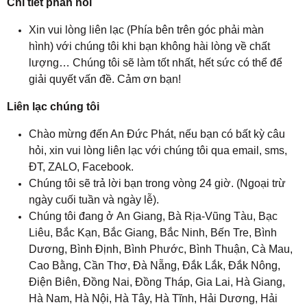
Chi tiết phản hồi
Xin vui lòng liên lạc (Phía bên trên góc phải màn
hình) với chúng tôi khi bạn không hài lòng về chất
lượng… Chúng tôi sẽ làm tốt nhất, hết sức có thể để
giải quyết vấn đề. Cảm ơn bạn!
Liên lạc chúng tôi
Chào mừng đến An Đức Phát, nếu bạn có bất kỳ câu
hỏi, xin vui lòng liên lạc với chúng tôi qua email, sms,
ĐT, ZALO, Facebook.
Chúng tôi sẽ trả lời bạn trong vòng 24 giờ. (Ngoại trừ
ngày cuối tuần và ngày lễ).
Chúng tôi đang ở An Giang
, 
Bà Rịa-Vũng Tàu, Bạc
Liêu, Bắc Kạn, Bắc Giang
, 
Bắc Ninh, Bến Tre, Bình
Dương, Bình Định, Bình Phước, Bình Thuận, Cà Mau,
Cao Bằng, Cần Thơ, Đà Nẵng, Đắk Lắk, Đắk Nông,
Điện Biên, Đồng Nai, Đồng Tháp, Gia Lai, Hà Giang,
Hà Nam, Hà Nội, Hà Tây, Hà Tĩnh, Hải Dương, Hải