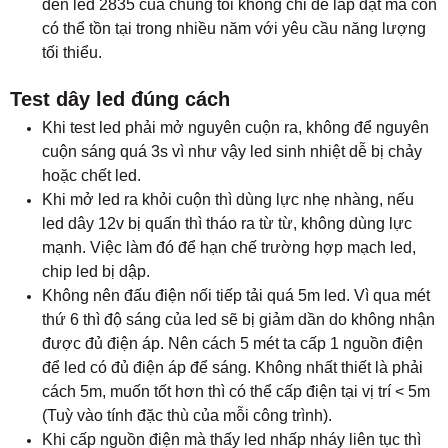
đèn led 2835 của chúng tôi không chỉ dễ lắp đặt mà còn
có thể tồn tại trong nhiều năm với yêu cầu năng lượng
tối thiểu.
Test dây led đúng cách
Khi test led phải mở nguyên cuộn ra, không để nguyên
cuộn sáng quá 3s vì như vậy led sinh nhiệt dễ bị chảy
hoặc chết led.
Khi mở led ra khỏi cuộn thì dùng lực nhẹ nhàng, nếu
led dây 12v bị quấn thì tháo ra từ từ, không dùng lực
mạnh. Việc làm đó để hạn chế trường hợp mạch led,
chip led bị dập.
Không nên đấu điện nối tiếp tải quá 5m led. Vì qua mét
thứ 6 thì độ sáng của led sẽ bị giảm dần do không nhận
được đủ điện áp. Nên cách 5 mét ta cấp 1 nguồn điện
để led có đủ điện áp để sáng. Không nhất thiết là phải
cách 5m, muốn tốt hơn thì có thể cấp điện tại vị trí < 5m
(Tuỳ vào tính đặc thù của mỗi công trình).
Khi cấp nguồn điện mà thấy led nhấp nháy liên tục thì