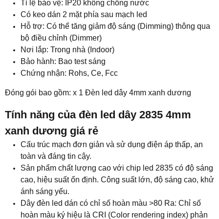
Tỉ lệ bảo vệ: IP20 không chống nước
Có keo dán 2 mặt phía sau mạch led
Hỗ trợ: Có thể tăng giảm độ sáng (Dimming) thông qua
bộ điều chỉnh (Dimmer)
Nơi lắp: Trong nhà (Indoor)
Bảo hành: Bao test sáng
Chứng nhận: Rohs, Ce, Fcc
Đóng gói bao gồm: x 1 Đèn led dây 4mm xanh dương
Tính năng của đèn led dây 2835 4mm
xanh dương giá rẻ
Cấu trúc mạch đơn giản và sử dụng điện áp thấp, an
toàn và đáng tin cậy.
Sản phẩm chất lượng cao với chip led 2835 có độ sáng
cao, hiệu suất ổn định. Công suất lớn, độ sáng cao, khử
ánh sáng yếu.
Dây đèn led dán có chỉ số hoàn màu >80 Ra: Chỉ số
hoàn màu ký hiệu là CRI (Color rendering index) phản