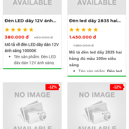
Đèn LED dây 12V ánh
Đèn led dây 2835 hai
sáng 10000K
hàng đủ màu 100m
380.000 đ
1.450.000 đ
Xem thêm ảnh
Xem thêm ảnh
430.000 đ
Mô tả về đèn LED dây dán 12V
1.650.000 đ
ánh sáng 10000K
Mô tả đèn led dây 2835 hai
Tên sản phẩm: Đèn LED
hàng đủ màu 100m siêu
dây dán 12V ánh sáng
sáng
10000K
Tên sản phẩm:
Đèn led
Điện áp: 12V DC
dây 2835 hai hàng đủ
Công suất: 7.2 W/m
màu 100m
Ánh sáng: Trắng
-12%
-12%
Điện áp: 220V
(10000K)
Kích thước: Rộng 12mm
Kích thước: Dài 20m x
x dày 5mm x dài 100m
rộng 6mm
Chip led: SMD2835
Số lượng led: 120 led/m
Dùng được ngoài trời,
chống nước