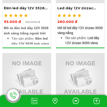
nguồn tải được 100m trị
được 100m trị giá
Đèn led dây 12V 3528
Led dây 12V ziczac
giá 100.000đ / dây
100.000đ / dây
ánh sáng trắng
3030 vàng nắng
93.000 đ
260.000 đ
Xem thêm ảnh
Xem thêm ảnh
120.000 đ
Mô tả led dây 12V ziczac 3030
Mô tả đèn led dây 12V 3528
vàng nắng
ánh sáng trắng ngoài trời
Tên sản phẩm:
Led dây
Tên sản phẩm:
Đèn led
12V ziczac 3030 vàng
dây 12V 3528 ánh sáng
nắng
trắng ngoài trời
Điện áp hoạt động: 12V
Điện áp: 12VDC
DC
Ánh sáng: Ánh sáng
Loại chip: 2835 (thấu
trắng
kính 3030)
Công suất: 10-12w/m
Màu ánh sáng: Vàng
Loại led: SMD3528
nắng (3000K - 3500K)
Cuộn dài: 5m
Độ dài: 10 mét
Giá rẻ hơn khi mua
Chiều rộng: 12mm
combo 3 món bao gồm
Điểm cắt: Cách nhau 1
(cuộn led, Jack nối,
chip led
dimmer, nguồn điện)
Có lớp keo 3M phía sau
Led dây 12V ziczac
Led dây 12V ziczac