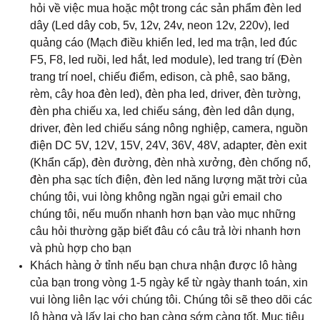
hỏi về việc mua hoặc một trong các sản phẩm đèn led
dây (Led dây cob, 5v, 12v, 24v, neon 12v, 220v), led
quảng cáo (Mạch điều khiển led, led ma trận, led đúc
F5, F8, led ruồi, led hắt, led module), led trang trí (Đèn
trang trí noel, chiếu điểm, edison, cà phê, sao băng,
rèm, cây hoa đèn led), đèn pha led, driver, đèn tường,
đèn pha chiếu xa, led chiếu sáng, đèn led dân dụng,
driver, đèn led chiếu sáng nông nghiệp, camera, nguồn
điện DC 5V, 12V, 15V, 24V, 36V, 48V, adapter, đèn exit
(Khẩn cấp), đèn đường, đèn nhà xưởng, đèn chống nổ,
đèn pha sạc tích điện, đèn led năng lượng mặt trời của
chúng tôi, vui lòng không ngần ngại gửi email cho
chúng tôi, nếu muốn nhanh hơn bạn vào mục những
câu hỏi thường gặp biết đâu có câu trả lời nhanh hơn
và phù hợp cho bạn
Khách hàng ở tỉnh nếu bạn chưa nhận được lô hàng
của bạn trong vòng 1-5 ngày kể từ ngày thanh toán, xin
vui lòng liên lạc với chúng tôi. Chúng tôi sẽ theo dõi các
lô hàng và lấy lại cho bạn càng sớm càng tốt. Mục tiêu