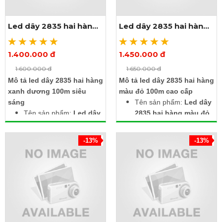
Ưu đãi sốc: Mua 1
nguồn tải 100m led, trị
cuộn led tặng 4 dây
giá 100.000đ / dây khi
Led dây 2835 hai hàng
Led dây 2835 hai hàng
nguồn tải 100m, trị giá
mua 1 cuộn led
xanh dương 100m
màu đỏ 100m
100.000đ / dây
1.400.000 đ
1.450.000 đ
Xem thêm ảnh
Xem thêm ảnh
1.600.000 đ
1.650.000 đ
Mô tả led dây 2835 hai hàng
Mô tả led dây 2835 hai hàng
xanh dương 100m siêu
màu đỏ 100m cao cấp
sáng
Tên sản phẩm:
Led dây
Tên sản phẩm:
Led dây
2835 hai hàng màu đỏ
2835 hai hàng xanh
100m
dương 100m
Điện áp: 220V
-13%
-13%
Điện áp: 220V
Kích thước: Rộng 12mm
Kích thước: Rộng 12mm
x dày 5mm x dài 100m
x dày 5mm x dài 100m
Chip led: SMD2835
Chip led: SMD2835
Số lượng led: 120 led/m
Số lượng led: 120 led/m
IP67: Chống nước, dùng
Led có silicon trong suốt
đươc ngoài trời
trên mạch led, chống
Khuyến mãi sốc: Khi
nước
mua 1 cuộn tặng 4 dây