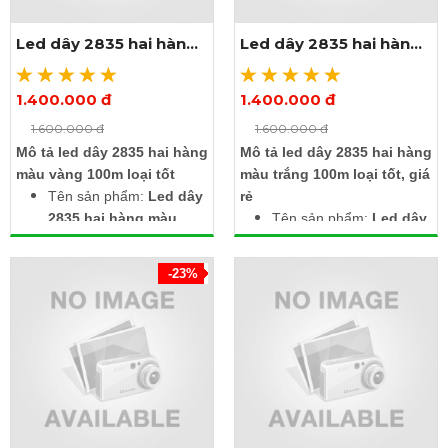
Mua 1 cuộn led ngay
nguồn. Dây nguồn tải
Led dây 2835 hai hàng
Led dây 2835 hai hàng
hôm nay, tặng kèm 4
được 100m trị giá
màu vàng 100m
màu trắng 100m
dây nguồn tải 100m trị
100.000đ / dây
giá 100.000đ / dây
1.400.000 đ
1.400.000 đ
Xem thêm ảnh
Xem thêm ảnh
1.600.000 đ
1.600.000 đ
Mô tả led dây 2835 hai hàng
Mô tả led dây 2835 hai hàng
màu vàng 100m loại tốt
màu trắng 100m loại tốt, giá
Tên sản phẩm:
Led dây
rẻ
2835 hai hàng màu
Tên sản phẩm:
Led dây
vàng 100m
2835 hai hàng màu
Điện áp: 220V
trắng 100m
-23%
Kích thước: Rộng 12mm
Điện áp: 220V
x dày 5mm x dài 100m
Kích thước: Rộng 12mm
Chip led: SMD2835
x dày 5mm x dài 100m
Số lượng led: 120 led/m
Số lượng led: 120 led/m
Dùng được ngoài trời,
Chống nước, dùng được
chống nước
ngoài trời
Đặc biệt: Mua 1 cuộn
Đặc biệt: Mua 1 cuộn led
tặng 4 dây nguồn. Dây
tặng 4 dây nguồn tải