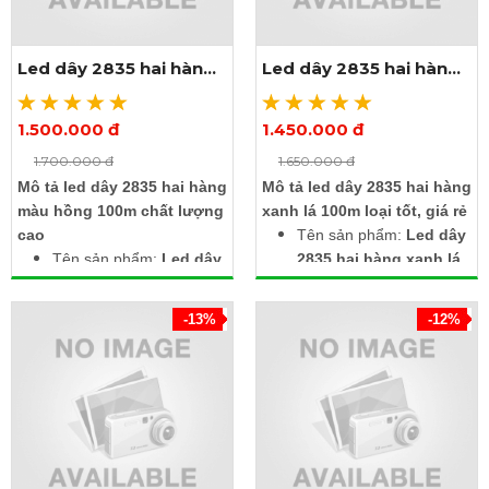
Nhanh tay rinh ngay 4
dây nguồn tải 100m
Led dây 2835 hai hàng
Led dây 2835 hai hàng
trị giá 100.000đ /
màu hồng 100m
xanh lá 100m
dây khi mua 1 cuộn led
1.500.000 đ
1.450.000 đ
Xem thêm ảnh
Xem thêm ảnh
1.700.000 đ
1.650.000 đ
Mô tả led dây 2835 hai hàng
Mô tả led dây 2835 hai hàng
màu hồng 100m chất lượng
xanh lá 100m loại tốt, giá rẻ
cao
Tên sản phẩm:
Led dây
Tên sản phẩm:
Led dây
2835 hai hàng xanh lá
2835 hai hàng màu
100m
hồng 100m
Điện áp: 220V
-13%
-12%
Điện áp: 220V
Kích thước: Rộng 12mm
Kích thước: Rộng 12mm
x dày 5mm x dài 100m
x dày 5mm x dài 100m
Chip led: SMD2835
Chip led: SMD2835
Số lượng led: 120 led/m
Số lượng led: 120 led/m
Chống nước, dùng được
Chống nước, dùng
ngoài trời
được ngoài trời
Nhận ngay 4 dây