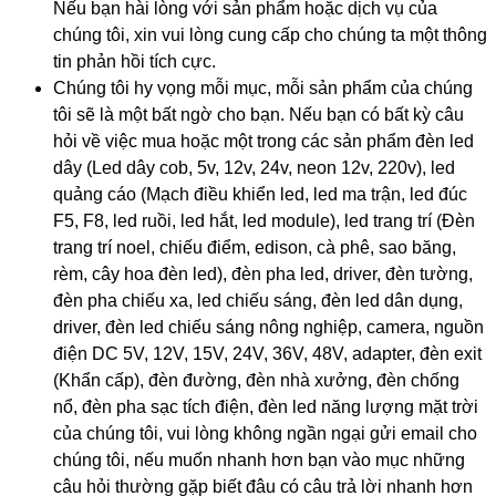
Nếu bạn hài lòng với sản phẩm hoặc dịch vụ của
chúng tôi, xin vui lòng cung cấp cho chúng ta một thông
tin phản hồi tích cực.
Chúng tôi hy vọng mỗi mục, mỗi sản phẩm của chúng
tôi sẽ là một bất ngờ cho bạn. Nếu bạn có bất kỳ câu
hỏi về việc mua hoặc một trong các sản phẩm đèn led
dây (Led dây cob, 5v, 12v, 24v, neon 12v, 220v), led
quảng cáo (Mạch điều khiển led, led ma trận, led đúc
F5, F8, led ruồi, led hắt, led module), led trang trí (Đèn
trang trí noel, chiếu điểm, edison, cà phê, sao băng,
rèm, cây hoa đèn led), đèn pha led, driver, đèn tường,
đèn pha chiếu xa, led chiếu sáng, đèn led dân dụng,
driver, đèn led chiếu sáng nông nghiệp, camera, nguồn
điện DC 5V, 12V, 15V, 24V, 36V, 48V, adapter, đèn exit
(Khẩn cấp), đèn đường, đèn nhà xưởng, đèn chống
nổ, đèn pha sạc tích điện, đèn led năng lượng mặt trời
của chúng tôi, vui lòng không ngần ngại gửi email cho
chúng tôi, nếu muốn nhanh hơn bạn vào mục những
câu hỏi thường gặp biết đâu có câu trả lời nhanh hơn