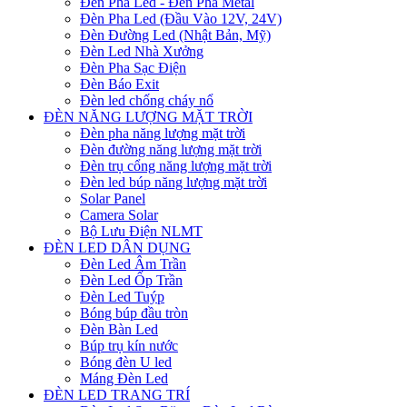
Đèn Pha Led - Đèn Pha Metal
Đèn Pha Led (Đầu Vào 12V, 24V)
Đèn Đường Led (Nhật Bản, Mỹ)
Đèn Led Nhà Xưởng
Đèn Pha Sạc Điện
Đèn Báo Exit
Đèn led chống cháy nổ
ĐÈN NĂNG LƯỢNG MẶT TRỜI
Đèn pha năng lượng mặt trời
Đèn đường năng lượng mặt trời
Đèn trụ cổng năng lượng mặt trời
Đèn led búp năng lượng mặt trời
Solar Panel
Camera Solar
Bộ Lưu Điện NLMT
ĐÈN LED DÂN DỤNG
Đèn Led Âm Trần
Đèn Led Ốp Trần
Đèn Led Tuýp
Bóng búp đầu tròn
Đèn Bàn Led
Búp trụ kín nước
Bóng đèn U led
Máng Đèn Led
ĐÈN LED TRANG TRÍ