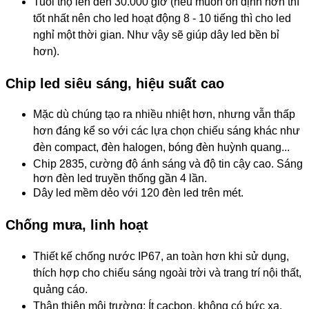
Tuổi thọ lên đến 30.000 giờ (nếu muốn ổn định hơn thì
tốt nhất nên cho led hoạt động 8 - 10 tiếng thì cho led
nghỉ một thời gian. Như vậy sẽ giúp dây led bền bỉ
hơn).
Chip led siêu sáng, hiệu suất cao
Mặc dù chúng tạo ra nhiều nhiệt hơn, nhưng vẫn thấp
hơn đáng kể so với các lựa chọn chiếu sáng khác như
đèn compact, đèn halogen, bóng đèn huỳnh quang...
Chip 2835, cường độ ánh sáng và độ tin cậy cao.
Sáng
hơn đèn led truyền thống gần 4 lần.
Dây led mềm dẻo với 120 đèn led trên mét.
Chống mưa, linh hoạt
Thiết kế chống nước IP67, an toàn hơn khi sử dụng,
thích hợp cho chiếu sáng ngoài trời và trang trí nội thất,
quảng cáo.
Thân thiện môi trường: Ít cacbon, không có bức xạ,