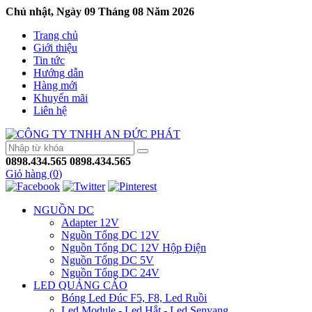
Chủ nhật, Ngày 09 Tháng 08 Năm 2026
Trang chủ
Giới thiệu
Tin tức
Hướng dẫn
Hàng mới
Khuyến mãi
Liên hệ
0898.434.565
0898.434.565
Giỏ hàng (
0
)
NGUỒN DC
Adapter 12V
Nguồn Tổng DC 12V
Nguồn Tổng DC 12V Hộp Điện
Nguồn Tổng DC 5V
Nguồn Tổng DC 24V
LED QUẢNG CÁO
Bóng Led Đúc F5, F8, Led Ruồi
Led Module - Led Hắt - Led Senyang