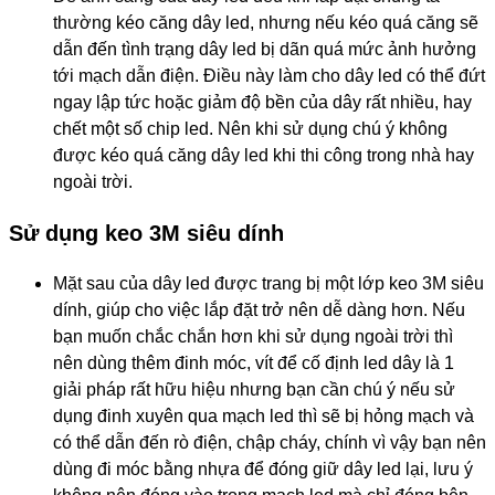
thường kéo căng dây led, nhưng nếu kéo quá căng sẽ
dẫn đến tình trạng dây led bị dãn quá mức ảnh hưởng
tới mạch dẫn điện. Điều này làm cho dây led có thể đứt
ngay lập tức hoặc giảm độ bền của dây rất nhiều, hay
chết một số chip led. Nên khi sử dụng chú ý không
được kéo quá căng dây led khi thi công trong nhà hay
ngoài trời.
Sử dụng keo 3M siêu dính
Mặt sau của dây led được trang bị một lớp keo 3M siêu
dính, giúp cho việc lắp đặt trở nên dễ dàng hơn. Nếu
bạn muốn chắc chắn hơn khi sử dụng ngoài trời thì
nên dùng thêm đinh móc, vít để cố định led dây là 1
giải pháp rất hữu hiệu nhưng bạn cần chú ý nếu sử
dụng đinh xuyên qua mạch led thì sẽ bị hỏng mạch và
có thể dẫn đến rò điện, chập cháy, chính vì vậy bạn nên
dùng đi móc bằng nhựa để đóng giữ dây led lại, lưu ý