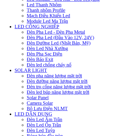
Led Thanh Nhôm
Thanh nhôm Profile
Mạch Điều Khiển Led
Module Led Ma Trận
LED CÔNG NGHIỆP
Đèn Pha Led - Đèn Pha Metal
Đèn Pha Led (Đầu Vào 12V, 24V)
Đèn Đường Led (Nhật Bản, Mỹ)
Đèn Led Nhà Xưởng
Đèn Pha Sạc Điện
Đèn Báo Exit
Đèn led chống cháy nổ
SOLAR LIGHT
Đèn pha năng lượng mặt trời
Đèn đường năng lượng mặt trời
Đèn trụ cổng năng lượng mặt trời
Đèn led búp năng lượng mặt trời
Solar Panel
Camera Solar
Bộ Lưu Điện NLMT
LED DÂN DỤNG
Đèn Led Âm Trần
Đèn Led Ốp Trần
Đèn Led Tuýp
Bóng búp đầu tròn