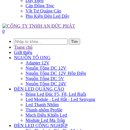
Dây Điện
Cáp Đồng Trục
Vật Tư Quảng Cáo
Phụ Kiện Đèn Led Dây
0
Tìm
Trang chủ
Giới thiệu
NGUỒN TỔ ONG
Adapter 12V
Nguồn Tổng DC 12V
Nguồn Tổng DC 12V Hộp Điện
Nguồn Tổng DC 5V
Nguồn Tổng DC 24V
ĐÈN LED QUẢNG CÁO
Bóng Led Đúc F5, F8, Led Ruồi
Led Module - Led Hắt - Led Senyang
Led Thanh Nhôm
Thanh nhôm Profile
Mạch Điều Khiển Led
Module Led Ma Trận
ĐÈN LED CÔNG NGHIỆP