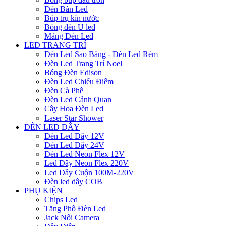
Đèn Bàn Led
Búp trụ kín nước
Bóng đèn U led
Máng Đèn Led
LED TRANG TRÍ
Đèn Led Sao Băng - Đèn Led Rèm
Đèn Led Trang Trí Noel
Bóng Đèn Edison
Đèn Led Chiếu Điểm
Đèn Cà Phê
Đèn Led Cảnh Quan
Cây Hoa Đèn Led
Laser Star Shower
ĐÈN LED DÂY
Đèn Led Dây 12V
Đèn Led Dây 24V
Đèn Led Neon Flex 12V
Led Dây Neon Flex 220V
Led Dây Cuộn 100M-220V
Đèn led dây COB
PHỤ KIỆN
Chips Led
Tăng Phô Đèn Led
Jack Nối Camera