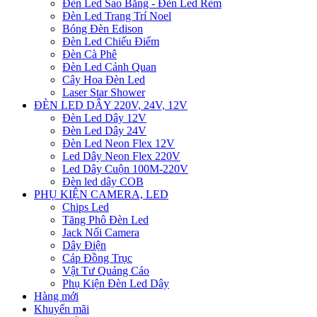
Đèn Led Sao Băng - Đèn Led Rèm
Đèn Led Trang Trí Noel
Bóng Đèn Edison
Đèn Led Chiếu Điểm
Đèn Cà Phê
Đèn Led Cảnh Quan
Cây Hoa Đèn Led
Laser Star Shower
ĐÈN LED DÂY 220V, 24V, 12V
Đèn Led Dây 12V
Đèn Led Dây 24V
Đèn Led Neon Flex 12V
Led Dây Neon Flex 220V
Led Dây Cuộn 100M-220V
Đèn led dây COB
PHỤ KIỆN CAMERA, LED
Chips Led
Tăng Phô Đèn Led
Jack Nối Camera
Dây Điện
Cáp Đồng Trục
Vật Tư Quảng Cáo
Phụ Kiện Đèn Led Dây
Hàng mới
Khuyến mãi