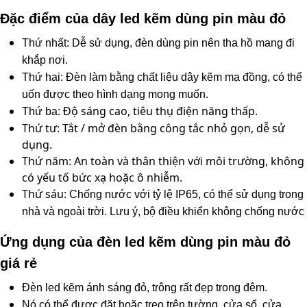
Đặc điểm của dây led kẽm dùng pin màu đỏ
Thứ nhất: Dễ sử dụng, đèn dùng pin nên tha hồ mang đi
khắp nơi.
Thứ hai: Đèn làm bằng chất liệu dây kẽm mạ đồng, có thể
uốn được theo hình dạng mong muốn.
ộ sáng cao, tiêu thụ điện năng thấp.
Thứ ba: Đ
Thứ tư: Tắt / mở đèn bằng công tắc nhỏ gọn, dễ sử
dụng.
Thứ năm: An toàn và thân thiện với môi trường, không
có yếu tố bức xạ hoặc ô nhiễm.
Thứ sáu:
Chống nước với tỷ lệ IP65, có thể sử dụng trong
nhà và ngoài trời. Lưu ý, bộ điều khiển không chống nước
Ứng dụng của đèn led kẽm dùng pin màu đỏ
giá rẻ
Đèn led kẽm ánh sáng đỏ, trông rất đẹp trong đêm.
Nó có thể được đặt hoặc treo trên tường, cửa sổ, cửa