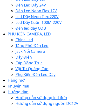
Đèn Led Dây 24V
Đèn Led Neon Flex 12V
Led Dây Neon Flex 220V
Led Dây Cuộn 100M-220V
Đèn led dây COB
PHỤ KIỆN CAMERA, LED
Chips Led
Tăng Phô Đèn Led
Jack Nối Camera
Dây Điện
Cáp Đồng Trục
Vật Tư Quảng Cáo
Phụ Kiện Đèn Led Dây
Hàng mới
Khuyến mãi
Hướng dẫn
Hướng dẫn sử dụng led đơn
Hướng dẫn sử dụng nguồn DC12V