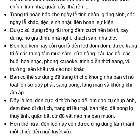
chính, trần nhà, quấn cây, thả rèm,...
Trang trí hoàn hảo cho ngày lễ tình nhân, giáng sinh, các
ngày lễ khác, tiệc, sinh nhật, liên hoan, sự kiện.
Được sử dụng rộng rãi trong đám cưới nền bố trí, xây
dựng, hộ gia đình, nhà nghỉ, khách sạn, nhà thờ.
Đèn led kẽm hay còn gọi là đèn led đom đóm, được trang
trí ở các trung tâm mua sắm, cửa hàng, câu lạc bộ, các
buổi hòa nhạc, phòng karaoke, trình diễn thời trang, vũ
trường, sân khấu và các nơi khác.
Bạn có thể sử dụng để trang trí cho không nhà bạn vì nó
toát lên sự quý phái, sang trọng, lãng mạn và không khí
ấm áp.
Đây là loại đèn cực kì thích hợp để làm đạo cụ chụp ảnh,
đem theo đi du lịch, trang trí lều trại, bàn tiệc, để trong lọ
thuỷ tinh, quấn bất cứ đồ vật nào mà bạn muốn.
Hơn thế nữa, đèn led này còn được ứng dụng làm thành
một chiếc đèn ngủ tuyệt vời.