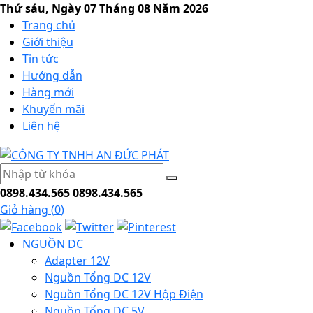
Thứ sáu, Ngày 07 Tháng 08 Năm 2026
Trang chủ
Giới thiệu
Tin tức
Hướng dẫn
Hàng mới
Khuyến mãi
Liên hệ
0898.434.565
0898.434.565
Giỏ hàng (
0
)
NGUỒN DC
Adapter 12V
Nguồn Tổng DC 12V
Nguồn Tổng DC 12V Hộp Điện
Nguồn Tổng DC 5V