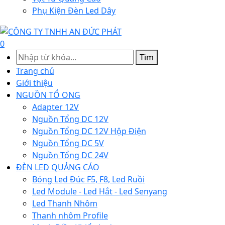
Phụ Kiện Đèn Led Dây
0
Tìm
Trang chủ
Giới thiệu
NGUỒN TỔ ONG
Adapter 12V
Nguồn Tổng DC 12V
Nguồn Tổng DC 12V Hộp Điện
Nguồn Tổng DC 5V
Nguồn Tổng DC 24V
ĐÈN LED QUẢNG CÁO
Bóng Led Đúc F5, F8, Led Ruồi
Led Module - Led Hắt - Led Senyang
Led Thanh Nhôm
Thanh nhôm Profile