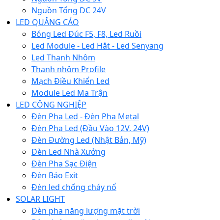
Nguồn Tổng DC 24V
LED QUẢNG CÁO
Bóng Led Đúc F5, F8, Led Ruồi
Led Module - Led Hắt - Led Senyang
Led Thanh Nhôm
Thanh nhôm Profile
Mạch Điều Khiển Led
Module Led Ma Trận
LED CÔNG NGHIỆP
Đèn Pha Led - Đèn Pha Metal
Đèn Pha Led (Đầu Vào 12V, 24V)
Đèn Đường Led (Nhật Bản, Mỹ)
Đèn Led Nhà Xưởng
Đèn Pha Sạc Điện
Đèn Báo Exit
Đèn led chống cháy nổ
SOLAR LIGHT
Đèn pha năng lượng mặt trời