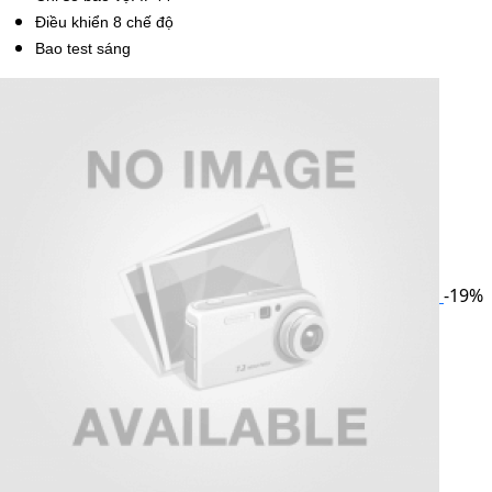
Điều khiển 8 chế độ
Bao test sáng
-19%