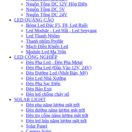
Nguồn Tổng DC 12V Hộp Điện
Nguồn Tổng DC 5V
Nguồn Tổng DC 24V
LED QUẢNG CÁO
Bóng Led Đúc F5, F8, Led Ruồi
Led Module - Led Hắt - Led Senyang
Led Thanh Nhôm
Thanh nhôm Profile
Mạch Điều Khiển Led
Module Led Ma Trận
LED CÔNG NGHIỆP
Đèn Pha Led - Đèn Pha Metal
Đèn Pha Led (Đầu Vào 12V, 24V)
Đèn Đường Led (Nhật Bản, Mỹ)
Đèn Led Nhà Xưởng
Đèn Pha Sạc Điện
Đèn Báo Exit
Đèn led chống cháy nổ
SOLAR LIGHT
Đèn pha năng lượng mặt trời
Đèn đường năng lượng mặt trời
Đèn trụ cổng năng lượng mặt trời
Đèn led búp năng lượng mặt trời
Solar Panel
Camera Solar