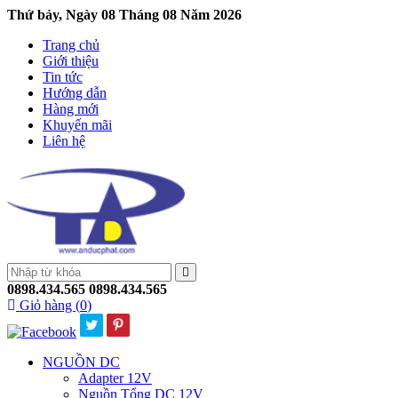
Thứ bảy, Ngày 08 Tháng 08 Năm 2026
Trang chủ
Giới thiệu
Tin tức
Hướng dẫn
Hàng mới
Khuyến mãi
Liên hệ
0898.434.565
0898.434.565
Giỏ hàng (
0
)
NGUỒN DC
Adapter 12V
Nguồn Tổng DC 12V