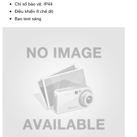
Chỉ số bảo vệ: IP44
Điều khiển 8 chế độ
Bao test sáng