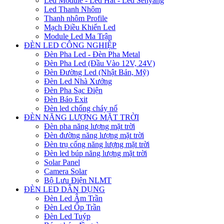
Led Module - Led Hắt - Led Senyang
Led Thanh Nhôm
Thanh nhôm Profile
Mạch Điều Khiển Led
Module Led Ma Trận
ĐÈN LED CÔNG NGHIỆP
Đèn Pha Led - Đèn Pha Metal
Đèn Pha Led (Đầu Vào 12V, 24V)
Đèn Đường Led (Nhật Bản, Mỹ)
Đèn Led Nhà Xưởng
Đèn Pha Sạc Điện
Đèn Báo Exit
Đèn led chống cháy nổ
ĐÈN NĂNG LƯỢNG MẶT TRỜI
Đèn pha năng lượng mặt trời
Đèn đường năng lượng mặt trời
Đèn trụ cổng năng lượng mặt trời
Đèn led búp năng lượng mặt trời
Solar Panel
Camera Solar
Bộ Lưu Điện NLMT
ĐÈN LED DÂN DỤNG
Đèn Led Âm Trần
Đèn Led Ốp Trần
Đèn Led Tuýp