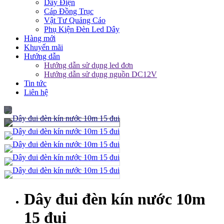
Dây Điện
Cáp Đồng Trục
Vật Tư Quảng Cáo
Phụ Kiện Đèn Led Dây
Hàng mới
Khuyến mãi
Hướng dẫn
Hướng dẫn sử dụng led đơn
Hướng dẫn sử dụng nguồn DC12V
Tin tức
Liên hệ
Dây đui đèn kín nước 10m
15 đui