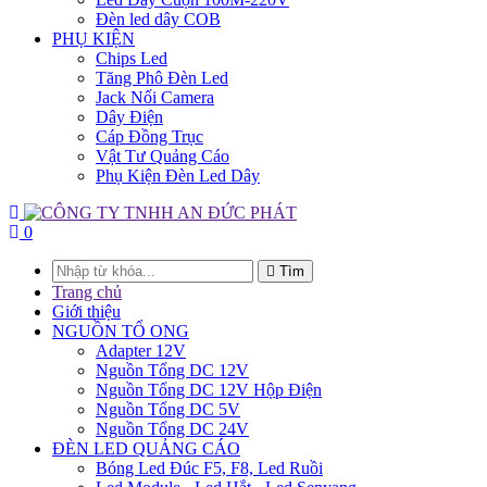
Đèn led dây COB
PHỤ KIỆN
Chips Led
Tăng Phô Đèn Led
Jack Nối Camera
Dây Điện
Cáp Đồng Trục
Vật Tư Quảng Cáo
Phụ Kiện Đèn Led Dây
0
Tìm
Trang chủ
Giới thiệu
NGUỒN TỔ ONG
Adapter 12V
Nguồn Tổng DC 12V
Nguồn Tổng DC 12V Hộp Điện
Nguồn Tổng DC 5V
Nguồn Tổng DC 24V
ĐÈN LED QUẢNG CÁO
Bóng Led Đúc F5, F8, Led Ruồi