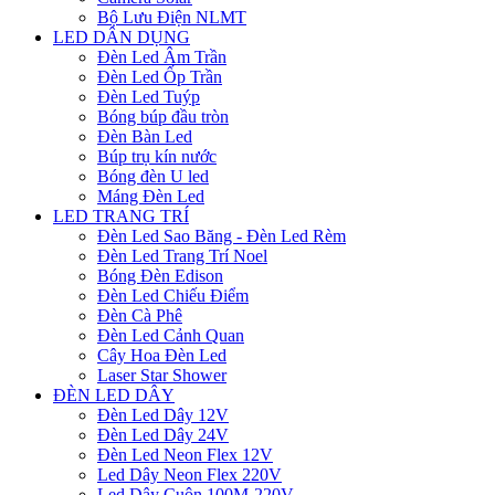
Bộ Lưu Điện NLMT
LED DÂN DỤNG
Đèn Led Âm Trần
Đèn Led Ốp Trần
Đèn Led Tuýp
Bóng búp đầu tròn
Đèn Bàn Led
Búp trụ kín nước
Bóng đèn U led
Máng Đèn Led
LED TRANG TRÍ
Đèn Led Sao Băng - Đèn Led Rèm
Đèn Led Trang Trí Noel
Bóng Đèn Edison
Đèn Led Chiếu Điểm
Đèn Cà Phê
Đèn Led Cảnh Quan
Cây Hoa Đèn Led
Laser Star Shower
ĐÈN LED DÂY
Đèn Led Dây 12V
Đèn Led Dây 24V
Đèn Led Neon Flex 12V
Led Dây Neon Flex 220V
Led Dây Cuộn 100M-220V