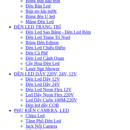
Bóng búp đầu tròn
Đèn Bàn Led
Búp trụ kín nước
Bóng đèn U led
Máng Đèn Led
ĐÈN LED TRANG TRÍ
Đèn Led Sao Băng - Đèn Led Rèm
Đèn Led Trang Trí Noel
Bóng Đèn Edison
Đèn Led Chiếu Điểm
Đèn Cà Phê
Đèn Led Cảnh Quan
Cây Hoa Đèn Led
Laser Star Shower
ĐÈN LED DÂY 220V, 24V, 12V
Đèn Led Dây 12V
Đèn Led Dây 24V
Đèn Led Neon Flex 12V
Led Dây Neon Flex 220V
Led Dây Cuộn 100M-220V
Đèn led dây COB
PHỤ KIỆN CAMERA, LED
Chips Led
Tăng Phô Đèn Led
Jack Nối Camera