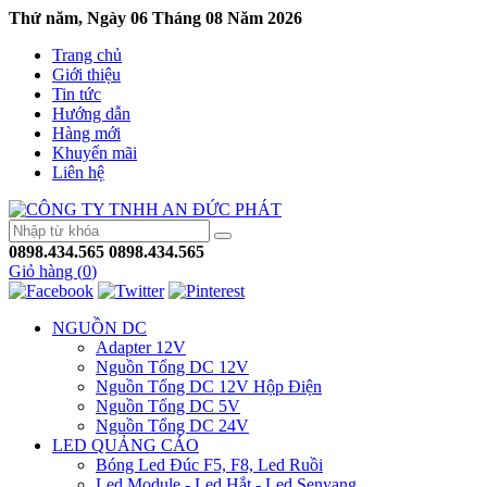
Thứ năm, Ngày 06 Tháng 08 Năm 2026
Trang chủ
Giới thiệu
Tin tức
Hướng dẫn
Hàng mới
Khuyến mãi
Liên hệ
0898.434.565
0898.434.565
Giỏ hàng (
0
)
NGUỒN DC
Adapter 12V
Nguồn Tổng DC 12V
Nguồn Tổng DC 12V Hộp Điện
Nguồn Tổng DC 5V
Nguồn Tổng DC 24V
LED QUẢNG CÁO
Bóng Led Đúc F5, F8, Led Ruồi
Led Module - Led Hắt - Led Senyang