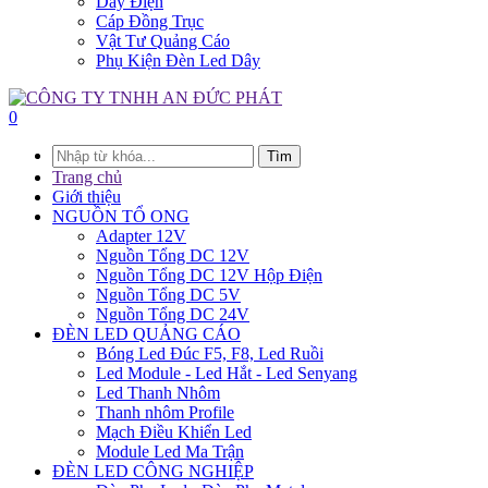
Dây Điện
Cáp Đồng Trục
Vật Tư Quảng Cáo
Phụ Kiện Đèn Led Dây
0
Tìm
Trang chủ
Giới thiệu
NGUỒN TỔ ONG
Adapter 12V
Nguồn Tổng DC 12V
Nguồn Tổng DC 12V Hộp Điện
Nguồn Tổng DC 5V
Nguồn Tổng DC 24V
ĐÈN LED QUẢNG CÁO
Bóng Led Đúc F5, F8, Led Ruồi
Led Module - Led Hắt - Led Senyang
Led Thanh Nhôm
Thanh nhôm Profile
Mạch Điều Khiển Led
Module Led Ma Trận
ĐÈN LED CÔNG NGHIỆP