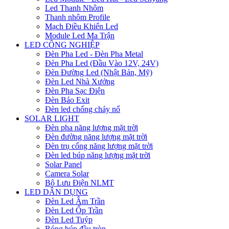
Led Thanh Nhôm
Thanh nhôm Profile
Mạch Điều Khiển Led
Module Led Ma Trận
LED CÔNG NGHIỆP
Đèn Pha Led - Đèn Pha Metal
Đèn Pha Led (Đầu Vào 12V, 24V)
Đèn Đường Led (Nhật Bản, Mỹ)
Đèn Led Nhà Xưởng
Đèn Pha Sạc Điện
Đèn Báo Exit
Đèn led chống cháy nổ
SOLAR LIGHT
Đèn pha năng lượng mặt trời
Đèn đường năng lượng mặt trời
Đèn trụ cổng năng lượng mặt trời
Đèn led búp năng lượng mặt trời
Solar Panel
Camera Solar
Bộ Lưu Điện NLMT
LED DÂN DỤNG
Đèn Led Âm Trần
Đèn Led Ốp Trần
Đèn Led Tuýp
Bóng búp đầu tròn