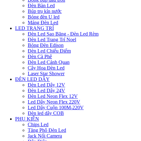
Đèn Bàn Led
Búp trụ kín nước
Bóng đèn U led
Máng Đèn Led
LED TRANG TRÍ
Đèn Led Sao Băng - Đèn Led Rèm
Đèn Led Trang Trí Noel
Bóng Đèn Edison
Đèn Led Chiếu Điểm
Đèn Cà Phê
Đèn Led Cảnh Quan
Cây Hoa Đèn Led
Laser Star Shower
ĐÈN LED DÂY
Đèn Led Dây 12V
Đèn Led Dây 24V
Đèn Led Neon Flex 12V
Led Dây Neon Flex 220V
Led Dây Cuộn 100M-220V
Đèn led dây COB
PHỤ KIỆN
Chips Led
Tăng Phô Đèn Led
Jack Nối Camera