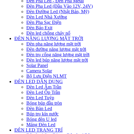
Đèn Pha Led - Đèn Pha Metal
Đèn Pha Led (Đầu Vào 12V, 24V)
Đèn Đường Led (Nhật Bản, Mỹ)
Đèn Led Nhà Xưởng
Đèn Pha Sạc Điện
Đèn Báo Exit
Đèn led chống cháy nổ
ĐÈN NĂNG LƯỢNG MẶT TRỜI
Đèn pha năng lượng mặt trời
Đèn đường năng lượng mặt trời
Đèn trụ cổng năng lượng mặt trời
Đèn led búp năng lượng mặt trời
Solar Panel
Camera Solar
Bộ Lưu Điện NLMT
ĐÈN LED DÂN DỤNG
Đèn Led Âm Trần
Đèn Led Ốp Trần
Đèn Led Tuýp
Bóng búp đầu tròn
Đèn Bàn Led
Búp trụ kín nước
Bóng đèn U led
Máng Đèn Led
ĐÈN LED TRANG TRÍ