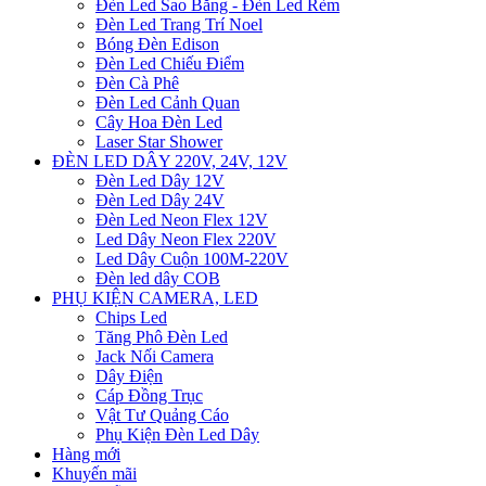
Đèn Led Sao Băng - Đèn Led Rèm
Đèn Led Trang Trí Noel
Bóng Đèn Edison
Đèn Led Chiếu Điểm
Đèn Cà Phê
Đèn Led Cảnh Quan
Cây Hoa Đèn Led
Laser Star Shower
ĐÈN LED DÂY 220V, 24V, 12V
Đèn Led Dây 12V
Đèn Led Dây 24V
Đèn Led Neon Flex 12V
Led Dây Neon Flex 220V
Led Dây Cuộn 100M-220V
Đèn led dây COB
PHỤ KIỆN CAMERA, LED
Chips Led
Tăng Phô Đèn Led
Jack Nối Camera
Dây Điện
Cáp Đồng Trục
Vật Tư Quảng Cáo
Phụ Kiện Đèn Led Dây
Hàng mới
Khuyến mãi