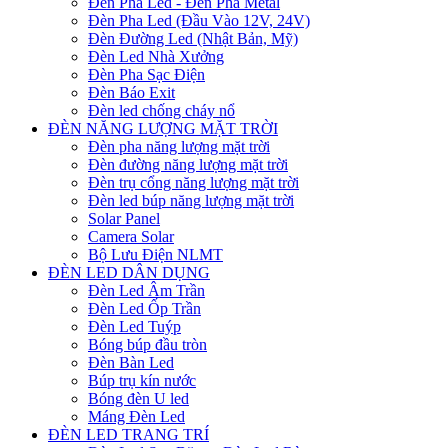
Đèn Pha Led - Đèn Pha Metal
Đèn Pha Led (Đầu Vào 12V, 24V)
Đèn Đường Led (Nhật Bản, Mỹ)
Đèn Led Nhà Xưởng
Đèn Pha Sạc Điện
Đèn Báo Exit
Đèn led chống cháy nổ
ĐÈN NĂNG LƯỢNG MẶT TRỜI
Đèn pha năng lượng mặt trời
Đèn đường năng lượng mặt trời
Đèn trụ cổng năng lượng mặt trời
Đèn led búp năng lượng mặt trời
Solar Panel
Camera Solar
Bộ Lưu Điện NLMT
ĐÈN LED DÂN DỤNG
Đèn Led Âm Trần
Đèn Led Ốp Trần
Đèn Led Tuýp
Bóng búp đầu tròn
Đèn Bàn Led
Búp trụ kín nước
Bóng đèn U led
Máng Đèn Led
ĐÈN LED TRANG TRÍ