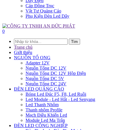
Dây Điện
Cáp Đồng Trục
Vật Tư Quảng Cáo
Phụ Kiện Đèn Led Dây
0
Tìm
Trang chủ
Giới thiệu
NGUỒN TỔ ONG
Adapter 12V
Nguồn Tổng DC 12V
Nguồn Tổng DC 12V Hộp Điện
Nguồn Tổng DC 5V
Nguồn Tổng DC 24V
ĐÈN LED QUẢNG CÁO
Bóng Led Đúc F5, F8, Led Ruồi
Led Module - Led Hắt - Led Senyang
Led Thanh Nhôm
Thanh nhôm Profile
Mạch Điều Khiển Led
Module Led Ma Trận
ĐÈN LED CÔNG NGHIỆP