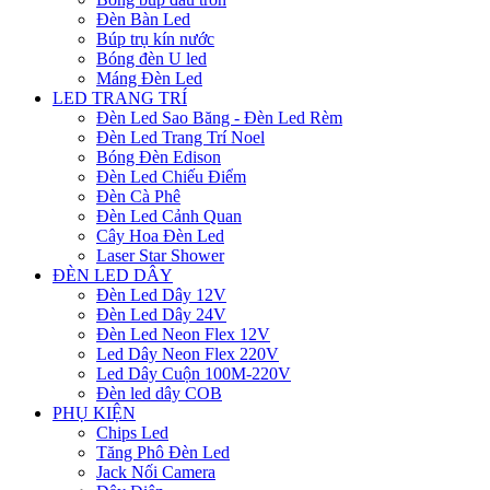
Đèn Bàn Led
Búp trụ kín nước
Bóng đèn U led
Máng Đèn Led
LED TRANG TRÍ
Đèn Led Sao Băng - Đèn Led Rèm
Đèn Led Trang Trí Noel
Bóng Đèn Edison
Đèn Led Chiếu Điểm
Đèn Cà Phê
Đèn Led Cảnh Quan
Cây Hoa Đèn Led
Laser Star Shower
ĐÈN LED DÂY
Đèn Led Dây 12V
Đèn Led Dây 24V
Đèn Led Neon Flex 12V
Led Dây Neon Flex 220V
Led Dây Cuộn 100M-220V
Đèn led dây COB
PHỤ KIỆN
Chips Led
Tăng Phô Đèn Led
Jack Nối Camera