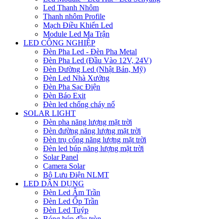
Led Thanh Nhôm
Thanh nhôm Profile
Mạch Điều Khiển Led
Module Led Ma Trận
LED CÔNG NGHIỆP
Đèn Pha Led - Đèn Pha Metal
Đèn Pha Led (Đầu Vào 12V, 24V)
Đèn Đường Led (Nhật Bản, Mỹ)
Đèn Led Nhà Xưởng
Đèn Pha Sạc Điện
Đèn Báo Exit
Đèn led chống cháy nổ
SOLAR LIGHT
Đèn pha năng lượng mặt trời
Đèn đường năng lượng mặt trời
Đèn trụ cổng năng lượng mặt trời
Đèn led búp năng lượng mặt trời
Solar Panel
Camera Solar
Bộ Lưu Điện NLMT
LED DÂN DỤNG
Đèn Led Âm Trần
Đèn Led Ốp Trần
Đèn Led Tuýp
Bóng búp đầu tròn