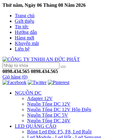
Thứ năm, Ngày 06 Tháng 08 Năm 2026
Trang chủ
Giới thiệu
Tin tức
Hướng dẫn
Hàng mới
Khuyến mãi
Liên hệ
0898.434.565
0898.434.565
Giỏ hàng (
0
)
NGUỒN DC
Adapter 12V
Nguồn Tổng DC 12V
Nguồn Tổng DC 12V Hộp Điện
Nguồn Tổng DC 5V
Nguồn Tổng DC 24V
LED QUẢNG CÁO
Bóng Led Đúc F5, F8, Led Ruồi
Led Module - Led Hắt - Led Senyang