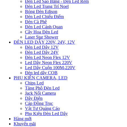
Đèn Led Sao Băng - Đèn Led Rèm
Đèn Led Trang Trí Noel
Bóng Đèn Edison
Đèn Led Chiếu Điểm
Đèn Cà Phê
Đèn Led Cảnh Quan
Cây Hoa Đèn Led
Laser Star Shower
ĐÈN LED DÂY 220V, 24V, 12V
Đèn Led Dây 12V
Đèn Led Dây 24V
Đèn Led Neon Flex 12V
Led Dây Neon Flex 220V
Led Dây Cuộn 100M-220V
Đèn led dây COB
PHỤ KIỆN CAMERA, LED
Chips Led
Tăng Phô Đèn Led
Jack Nối Camera
Dây Điện
Cáp Đồng Trục
Vật Tư Quảng Cáo
Phụ Kiện Đèn Led Dây
Hàng mới
Khuyến mãi