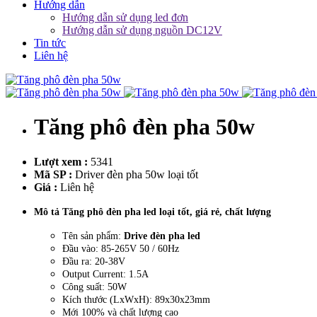
Hướng dẫn
Hướng dẫn sử dụng led đơn
Hướng dẫn sử dụng nguồn DC12V
Tin tức
Liên hệ
Tăng phô đèn pha 50w
Lượt xem :
5341
Mã SP :
Driver đèn pha 50w loại tốt
Giá :
Liên hệ
Mô tả Tăng phô đèn pha led loại tốt, giá rẻ, chất lượng
Tên sản phẩm:
Drive đèn pha led
Đầu vào: 85-265V 50 / 60Hz
Đầu ra: 20-38V
Output Current: 1.5A
Công suất: 50W
Kích thước (LxWxH): 89x30x23mm
Mới 100% và chất lượng cao