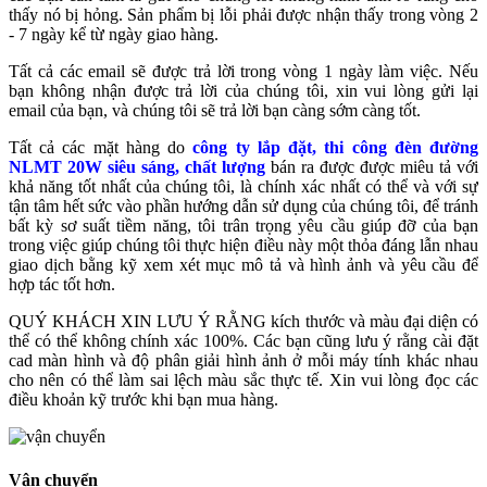
thấy nó bị hỏng. Sản phẩm bị lỗi phải được nhận thấy trong vòng 2
- 7 ngày kể từ ngày giao hàng.
Tất cả các email sẽ được trả lời trong vòng 1 ngày làm việc. Nếu
bạn không nhận được trả lời của chúng tôi, xin vui lòng gửi lại
email của bạn, và chúng tôi sẽ trả lời bạn càng sớm càng tốt.
Tất cả các mặt hàng do
công ty lắp đặt, thi công đèn đường
NLMT 20W siêu sáng, chất lượng
bán ra được được miêu tả với
khả năng tốt nhất của chúng tôi, là chính xác nhất có thể và với sự
tận tâm hết sức vào phần hướng dẫn sử dụng của chúng tôi, để tránh
bất kỳ sơ suất tiềm năng, tôi trân trọng yêu cầu giúp đỡ của bạn
trong việc giúp chúng tôi thực hiện điều này một thỏa đáng lẫn nhau
giao dịch bằng kỹ xem xét mục mô tả và hình ảnh và yêu cầu để
hợp tác tốt hơn.
QUÝ KHÁCH XIN LƯU Ý RẰNG kích thước và màu đại diện có
thể có thể không chính xác 100%. Các bạn cũng lưu ý rằng cài đặt
cad màn hình và độ phân giải hình ảnh ở mỗi máy tính khác nhau
cho nên có thể làm sai lệch màu sắc thực tế. Xin vui lòng đọc các
điều khoản kỹ trước khi bạn mua hàng.
Vận chuyển