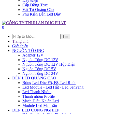
Dây Điện
Cáp Đồng Trục
Vật Tư Quảng Cáo
Phụ Kiện Đèn Led Dây
0
Tìm
Trang chủ
Giới thiệu
NGUỒN TỔ ONG
Adapter 12V
Nguồn Tổng DC 12V
Nguồn Tổng DC 12V Hộp Điện
Nguồn Tổng DC 5V
Nguồn Tổng DC 24V
ĐÈN LED QUẢNG CÁO
Bóng Led Đúc F5, F8, Led Ruồi
Led Module - Led Hắt - Led Senyang
Led Thanh Nhôm
Thanh nhôm Profile
Mạch Điều Khiển Led
Module Led Ma Trận
ĐÈN LED CÔNG NGHIỆP