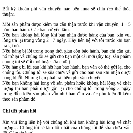
Bất kỳ khoản phí vận chuyển nào bên mua sẽ chịu (có thể thỏa
thuận).
Mỗi sản phẩm được kiểm tra cẩn thận trước khi vận chuyển, 1 - 5
năm bảo hành. Các bạn cứ yên tâm.
Nếu bạn không hài lòng khi bạn nhận được hàng của bạn, xin vui
lòng trả lại trong vòng 2 - 7 ngày. Hãy liên hệ với tôi trước khi bạn
trả lại nó.
Nếu hàng bị lỗi trong trong thời gian còn bảo hành, bạn chỉ cần gửi
nó trở lại và chúng tôi sẽ gửi cho bạn một cái mới (tùy loại sản phẩm
chúng tôi sẽ đổi mới hoặc sửa chữa).
Nếu hàng bị lỗi sau khi hết hạn bảo hành, bạn vẫn có thể gửi lại cho
chúng tôi. Chúng tôi sẽ sủa chữa và gửi cho bạn sau khi nhận được
hàng bị lỗi. Nhưng bạn phải trả thêm phí vận chuyển.
Nếu bạn không hài lòng về sản phẩm hoặc không hài lòng về chất
lượng thì bạn phải được gửi lại cho chúng tôi trong vòng 3 ngày
trong điều kiện sản phẩn vẫn như ban đầu và các phụ kiện đi kèm
theo sản phẩm đó.
Chi tiết phản hồi
Xin vui lòng liên hệ với chúng tôi khi bạn không hài lòng về chất
lượng… Chúng tôi sẽ làm tốt nhất của chúng tôi để sửa chữa vấn
đề. Cảm ơn bạn!