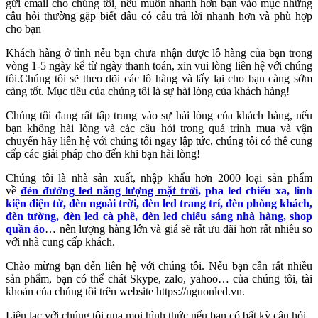
gửi email cho chúng tôi, nếu muốn nhanh hơn bạn vào mục những
câu hỏi thường gặp biết đâu có câu trả lời nhanh hơn và phù hợp
cho bạn
Khách hàng ở tỉnh nếu bạn chưa nhận được lô hàng của bạn trong
vòng 1-5 ngày kể từ ngày thanh toán, xin vui lòng liên hệ với chúng
tôi.Chúng tôi sẽ theo dõi các lô hàng và lấy lại cho bạn càng sớm
càng tốt. Mục tiêu của chúng tôi là sự hài lòng của khách hàng!
Chúng tôi đang rất tập trung vào sự hài lòng của khách hàng, nếu
bạn không hài lòng và các câu hỏi trong quá trình mua và vận
chuyển hãy liên hệ với chúng tôi ngay lập tức, chúng tôi có thể cung
cấp các giải pháp cho đến khi bạn hài lòng!
Chúng tôi là nhà sản xuất, nhập khẩu hơn 2000 loại sản phẩm
về
đèn đường led năng lượng mặt trời
, pha led chiếu xa, linh
kiện điện tử, đèn ngoài trời, đèn led trang trí, đèn phòng khách,
đèn tường, đèn led cà phê, đèn led chiếu sáng nhà hàng, shop
quần áo
… nên lượng hàng lớn và giá sẽ rất ưu đãi hơn rất nhiều so
với nhà cung cấp khách.
Chào mừng bạn đến liên hệ với chúng tôi. Nếu bạn cần rất nhiều
sản phẩm, bạn có thể chát Skype, zalo, yahoo… của chúng tôi, tài
khoản của chúng tôi trên website https://nguonled.vn.
Liên lạc với chúng tôi qua mọi hình thức nếu bạn có bất kỳ câu hỏi.