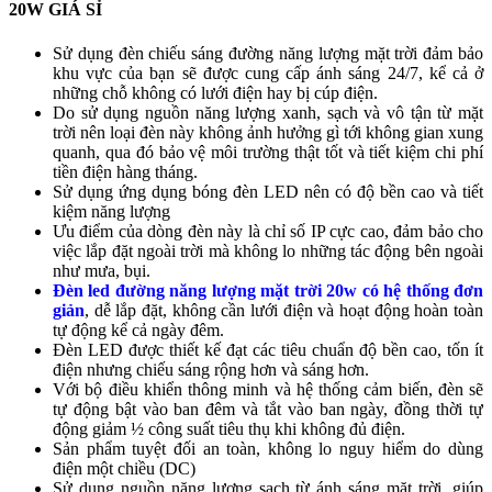
20W GIÁ SỈ
Sử dụng đèn chiếu sáng đường năng lượng mặt trời đảm bảo
khu vực của bạn sẽ được cung cấp ánh sáng 24/7, kể cả ở
những chỗ không có lưới điện hay bị cúp điện.
Do sử dụng nguồn năng lượng xanh, sạch và vô tận từ mặt
trời nên loại đèn này không ảnh hưởng gì tới không gian xung
quanh, qua đó bảo vệ môi trường thật tốt và tiết kiệm chi phí
tiền điện hàng tháng.
Sử dụng ứng dụng bóng đèn LED nên có độ bền cao và tiết
kiệm năng lượng
Ưu điểm của dòng đèn này là chỉ số IP cực cao, đảm bảo cho
việc lắp đặt ngoài trời mà không lo những tác động bên ngoài
như mưa, bụi.
Đèn led đường năng lượng mặt trời 20w có hệ thống đơn
giản
, dễ lắp đặt, không cần lưới điện và hoạt động hoàn toàn
tự động kể cả ngày đêm.
Đèn LED được thiết kế đạt các tiêu chuẩn độ bền cao, tốn ít
điện nhưng chiếu sáng rộng hơn và sáng hơn.
Với bộ điều khiển thông minh và hệ thống cảm biến, đèn sẽ
tự động bật vào ban đêm và tắt vào ban ngày, đồng thời tự
động giảm ½ công suất tiêu thụ khi không đủ điện.
Sản phẩm tuyệt đối an toàn, không lo nguy hiểm do dùng
điện một chiều (DC)
Sử dụng nguồn năng lượng sạch từ ánh sáng mặt trời, giúp