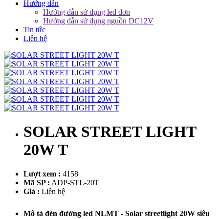
Hướng dẫn
Hướng dẫn sử dụng led đơn
Hướng dẫn sử dụng nguồn DC12V
Tin tức
Liên hệ
SOLAR STREET LIGHT
20W T
Lượt xem :
4158
Mã SP :
ADP-STL-20T
Giá :
Liên hệ
Mô tả đèn đường led NLMT - Solar streetlight 20W siêu