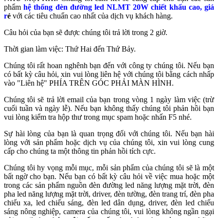
phẩm
hệ thống đèn đường led NLMT 20W chiết khấu cao, giá
r
ẻ
với các tiêu chuẩn cao nhất của dịch vụ khách hàng.
Câu hỏi của bạn sẽ được chúng tôi trả lời trong 2 giờ.
Thời gian làm việc: Thứ Hai đến Thứ Bảy.
Chúng tôi rất hoan nghênh bạn đến với công ty chúng tôi. Nếu bạn
có bất kỳ câu hỏi, xin vui lòng liên hệ với chúng tôi bằng cách nhấp
vào "Liên hệ" PHÍA TRÊN GÓC PHẢI MÀN HÌNH.
Chúng tôi sẽ trả lời email của bạn trong vòng 1 ngày làm việc (trừ
cuối tuần và ngày lễ). Nếu bạn không thấy chúng tôi phản hồi bạn
vui lòng kiểm tra hộp thư trong mục spam hoặc nhấn F5 nhé.
Sự hài lòng của bạn là quan trọng đối với chúng tôi. Nếu bạn hài
lòng với sản phẩm hoặc dịch vụ của chúng tôi, xin vui lòng cung
cấp cho chúng ta một thông tin phản hồi tích cực.
Chúng tôi hy vọng mỗi mục, mỗi sản phẩm của chúng tôi sẽ là một
bất ngờ cho bạn. Nếu bạn có bất kỳ câu hỏi về việc mua hoặc một
trong các sản phẩm nguồn đèn đường led năng lượng mặt trời, đèn
pha led năng lượng mặt trời, driver, đèn tường, đèn trang trí, đèn pha
chiếu xa, led chiếu sáng, đèn led dân dụng, driver, đèn led chiếu
sáng nông nghiệp, camera của chúng tôi, vui lòng không ngần ngại