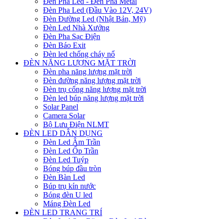
Đèn Pha Led - Đèn Pha Metal
Đèn Pha Led (Đầu Vào 12V, 24V)
Đèn Đường Led (Nhật Bản, Mỹ)
Đèn Led Nhà Xưởng
Đèn Pha Sạc Điện
Đèn Báo Exit
Đèn led chống cháy nổ
ĐÈN NĂNG LƯỢNG MẶT TRỜI
Đèn pha năng lượng mặt trời
Đèn đường năng lượng mặt trời
Đèn trụ cổng năng lượng mặt trời
Đèn led búp năng lượng mặt trời
Solar Panel
Camera Solar
Bộ Lưu Điện NLMT
ĐÈN LED DÂN DỤNG
Đèn Led Âm Trần
Đèn Led Ốp Trần
Đèn Led Tuýp
Bóng búp đầu tròn
Đèn Bàn Led
Búp trụ kín nước
Bóng đèn U led
Máng Đèn Led
ĐÈN LED TRANG TRÍ