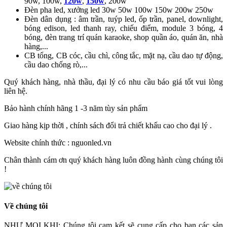
90w, 100w,
120w
,
150w
, 200w
Đèn pha led, xưởng led 30w 50w 100w 150w 200w 250w
Đèn dân dụng : âm trần, tuýp led, ốp trần, panel, downlight,
bóng edison, led thanh ray, chiếu điểm, module 3 bóng, 4
bóng, đèn trang trí quán karaoke, shop quần áo, quán ăn, nhà
hàng,...
CB tổng, CB cóc, cầu chì, công tắc, mặt nạ, cầu dao tự động,
cầu dao chống rò,...
Quý khách hàng, nhà thầu, đại lý có nhu cầu báo giá tốt vui lòng
liên hệ.
Bảo hành chính hãng 1 -3 năm tùy sản phẩm
Giao hàng kịp thời , chính sách đổi trả chiết khấu cao cho đại lý .
Website chính thức : nguonled.vn
Chân thành cám ơn quý khách hàng luôn đồng hành cùng chúng tôi
!
Về chúng tôi
NHƯ MỌI KHI: Chúng tôi cam kết sẽ cung cấp cho bạn các sản