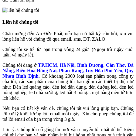
Liên hệ chúng tôi
Chào mừng đến An Đức Phát, nếu bạn có bất kỳ câu hỏi, xin vui
lòng liên hệ với chúng tôi qua email, sms, ĐT, ZALO.
Chúng tôi sẽ trả lời bạn trong vòng 24 giờ. (Ngoại trừ ngày cuối
tuần và ngày lễ).
Chúng tôi đang ở
TP.HCM, Hà Nội, Bình Dương, Cần Thơ, Đà
Nẵng, Biên Hòa Đồng Nai, Phan Rang, Tuy Hòa Phú Yên, Quy
Nhơn Bình Định
. Có khoảng 2000 loại sản phẩm trong công ty
của tôi, các sản phẩm của chúng tôi bao gồm các thiết bị điện tử
như: Đèn led quảng cáo, đèn led dân dụng, đèn đường led, đèn led
nông nghiệp, led nhà xưởng, led hắt 3 bóng... mặt hàng điện tử hữu
ích khác.
Nếu bạn có bất kỳ vấn đề, chúng tôi rất vui lòng giúp bạn. Chúng
tôi xử lý khối lượng lớn email mỗi ngày. Xin cho phép chúng tôi để
trả lời email của bạn trong vòng 3 giờ.
Lưu ý: Chúng tôi cố gắng tìm nơi vận chuyển tốt nhất để tiết kiệm
chi phí cho bạn và sản phẩm ít bị hư hỏng nhất trong quá trình vận