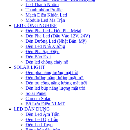
Led Thanh Nhôm
Thanh nhôm Profile
Mạch Điều Khiển Led
Module Led Ma Trận
LED CÔNG NGHIỆP
Đèn Pha Led - Đèn Pha Metal
Đèn Pha Led (Đầu Vào 12V, 24V)
Đèn Đường Led (Nhật Bản, Mỹ)
Đèn Led Nhà Xưởng
Đèn Pha Sạc Điện
Đèn Báo Exit
Đèn led chống cháy nổ
SOLAR LIGHT
Đèn pha năng lượng mặt trời
Đèn đường năng lượng mặt trời
Đèn trụ cổng năng lượng mặt trời
Đèn led búp năng lượng mặt trời
Solar Panel
Camera Solar
Bộ Lưu Điện NLMT
LED DÂN DỤNG
Đèn Led Âm Trần
Đèn Led Ốp Trần
Đèn Led Tuýp
Bóng búp đầu tròn