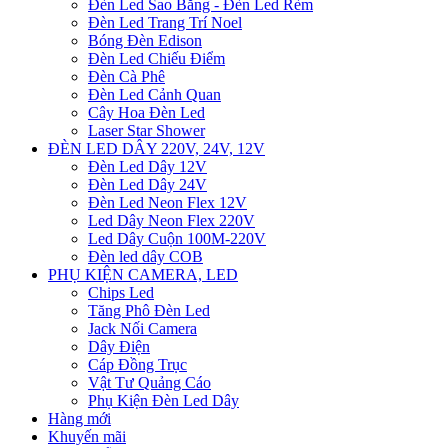
Đèn Led Sao Băng - Đèn Led Rèm
Đèn Led Trang Trí Noel
Bóng Đèn Edison
Đèn Led Chiếu Điểm
Đèn Cà Phê
Đèn Led Cảnh Quan
Cây Hoa Đèn Led
Laser Star Shower
ĐÈN LED DÂY 220V, 24V, 12V
Đèn Led Dây 12V
Đèn Led Dây 24V
Đèn Led Neon Flex 12V
Led Dây Neon Flex 220V
Led Dây Cuộn 100M-220V
Đèn led dây COB
PHỤ KIỆN CAMERA, LED
Chips Led
Tăng Phô Đèn Led
Jack Nối Camera
Dây Điện
Cáp Đồng Trục
Vật Tư Quảng Cáo
Phụ Kiện Đèn Led Dây
Hàng mới
Khuyến mãi