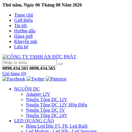
Thứ năm, Ngày 06 Tháng 08 Năm 2026
Trang chủ
Giới thiệu
Tin tức
Hướng dẫn
Hàng mới
Khuyến mãi
Liên hệ
0898.434.565
0898.434.565
Giỏ hàng (
0
)
NGUỒN DC
Adapter 12V
Nguồn Tổng DC 12V
Nguồn Tổng DC 12V Hộp Điện
Nguồn Tổng DC 5V
Nguồn Tổng DC 24V
LED QUẢNG CÁO
Bóng Led Đúc F5, F8, Led Ruồi
Led Module - Led Hắt - Led Senyang