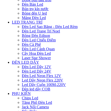
Đèn Bàn Led
Búp trụ kín nước
Bóng đèn U led
Máng Đèn Led
LED TRANG TRÍ
Đèn Led Sao Băng - Đèn Led Rèm
Đèn Led Trang Trí Noel
Bóng Đèn Edison
Đèn Led Chiếu Điểm
Đèn Cà Phê
Đèn Led Cảnh Quan
Cây Hoa Đèn Led
Laser Star Shower
ĐÈN LED DÂY
Đèn Led Dây 12V
Đèn Led Dây 24V
Đèn Led Neon Flex 12V
Led Dây Neon Flex 220V
Led Dây Cuộn 100M-220V
Đèn led dây COB
PHỤ KIỆN
Chips Led
Tăng Phô Đèn Led
Jack Nối Camera