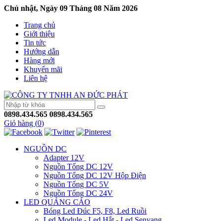
Chủ nhật, Ngày 09 Tháng 08 Năm 2026
Trang chủ
Giới thiệu
Tin tức
Hướng dẫn
Hàng mới
Khuyến mãi
Liên hệ
0898.434.565
0898.434.565
Giỏ hàng (
0
)
NGUỒN DC
Adapter 12V
Nguồn Tổng DC 12V
Nguồn Tổng DC 12V Hộp Điện
Nguồn Tổng DC 5V
Nguồn Tổng DC 24V
LED QUẢNG CÁO
Bóng Led Đúc F5, F8, Led Ruồi
Led Module - Led Hắt - Led Senyang