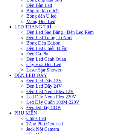
Đèn Bàn Led
Búp trụ kín nước
Bóng đèn U led
Máng Đèn Led
LED TRANG TRÍ
Đèn Led Sao Băng - Đèn Led Rèm
Đèn Led Trang Trí Noel
Bóng Đèn Edison
Đèn Led Chiếu Điểm
Đèn Cà Phê
Đèn Led Cảnh Quan
Cây Hoa Đèn Led
Laser Star Shower
ĐÈN LED DÂY
Đèn Led Dây 12V
Đèn Led Dây 24V
Đèn Led Neon Flex 12V
Led Dây Neon Flex 220V
Led Dây Cuộn 100M-220V
Đèn led dây COB
PHỤ KIỆN
Chips Led
Tăng Phô Đèn Led
Jack Nối Camera