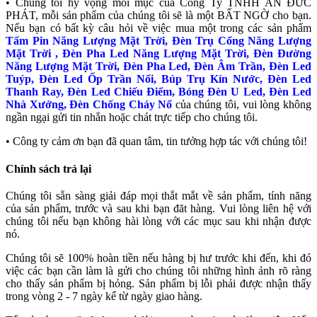
• Chúng tôi hy vọng mỗi mục của Công Ty TNHH AN ĐỨC
PHÁT, mỗi sản phẩm của chúng tôi sẽ là một BẤT NGỜ cho bạn.
Nếu bạn có bất kỳ câu hỏi về việc mua một trong các sản phẩm
Tấm Pin Năng Lượng Mặt Trời, Đèn Trụ Cổng Năng Lượng
Mặt Trời , Đèn Pha Led Năng Lượng Mặt Trời, Đèn Đường
Năng Lượng Mặt Trời, Đèn Pha Led, Đèn Âm Trần, Đèn Led
Tuýp, Đèn Led Ốp Trần Nổi, Búp Trụ Kín Nước, Đèn Led
Thanh Ray, Đèn Led Chiếu Điểm, Bóng Đèn U Led, Đèn Led
Nhà Xưởng, Đèn Chống Cháy Nổ
của chúng tôi, vui lòng không
ngần ngại gửi tin nhắn hoặc chát trực tiếp cho chúng tôi.
• Công ty cảm ơn bạn đã quan tâm, tin tưởng hợp tác với chúng tôi!
Chính sách trả lại
Chúng tôi sẵn sàng giải đáp mọi thắt mắt về sản phẩm, tính năng
của sản phẩm, trước và sau khi bạn đăt hàng. Vui lòng liên hệ với
chúng tôi nếu bạn không hài lòng với các mục sau khi nhận được
nó.
Chúng tôi sẽ 100% hoàn tiền nếu hàng bị hư trước khi đến, khi đó
việc các bạn cần làm là gửi cho chúng tôi những hình ảnh rõ ràng
cho thấy sản phẩm bị hỏng. Sản phẩm bị lỗi phải được nhận thấy
trong vòng 2 - 7 ngày kể từ ngày giao hàng.