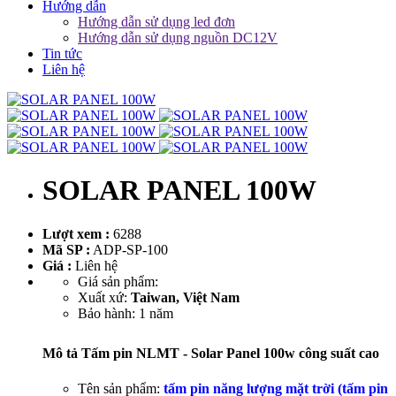
Hướng dẫn
Hướng dẫn sử dụng led đơn
Hướng dẫn sử dụng nguồn DC12V
Tin tức
Liên hệ
SOLAR PANEL 100W
Lượt xem :
6288
Mã SP :
ADP-SP-100
Giá :
Liên hệ
Giá sản phẩm:
Xuất xứ:
Taiwan, Việt Nam
Bảo hành: 1 năm
Mô tả Tấm pin NLMT - Solar Panel 100w công suất cao
Tên sản phẩm:
tấm pin năng lượng mặt trời (tấm pin