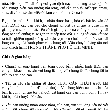
nữa. Nếu bạn đã hài lòng với giao dịch này, thì chúng ta sẽ hợp tác
bền vững! Nếu bạn không hài lòng, chỉ cần cho tôi biết qua email,
sms, đt và tôi sẽ làm việc để làm cho nó như ý của bạn.
Bạn thân mến: Sau khi bạn nhận được hàng hóa có bất kỳ vấn đề
chất lượng, các bạn báo cho chúng tôi biết và chúng ta cùng nhau
giải quyến sao tốt nhất, nếu cách giải quyết của chúng tôi không hài
lòng bạn thì chúng ta sẽ gặp trực tiếp trao đổi. Chúng tôi cam kết tạo
ra trải nghiệm người dùng và toàn vẹn tiêu chuẩn hoàn hảo, sự hài
lòng của bạn là hạnh phúc của chúng tôi. Vận chuyển hàng tận nơi
cho khách hàng TRONG THÀNH PHỐ HỒ CHÍ MINH.
Chi tiết giao hàng
• Chúng tôi giao hàng trên toàn quốc bằng nhiều hình thức vận
chuyển khác nhau, xin vui lòng liên hệ với chúng tôi để chúng tôi tư
vấn rõ hơn cho bạn.
• Tất cả các sản phẩm sẽ được TEST CẨN THẬN trước khi
chuyển đến địa điểm đã thoả thuận. Vui lòng kiểm tra địa chỉ của
bạn là đúng, chúng tôi gửi đơn đặt hàng của bạn trong vòng 1 ngày
khi bạn đã chuyển khoản.
• Nếu bạn không nhận được hàng của bạn, xin vui lòng liên hệ với
chúng tôi, chúng tôi sẽ cố gắng hết sức mình để giải quyết bất kỳ