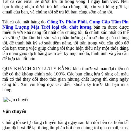
Tất cả các email sẽ được trả lời trong vòng 1 ngày làm việc. Nếu
bạn không nhận được trả lời của chúng tôi, xin vui lòng gửi lại
email của bạn, và chúng tôi sẽ trả lời bạn càng sớm càng tốt.
Tất cả các mặt hàng do
Công Ty Phân Phối, Cung Cấp Tấm Pin
Năng Lượng Mặt Trời loại tốt, chất lượng
bán ra được được
miêu tả với khả năng tốt nhất của chúng tôi, là chính xác nhất có thể
và với sự tận tâm hết sức vào phần hướng dẫn sử dụng của chúng
tôi, để tránh bất kỳ sơ suất tiềm năng, tôi trân trọng yêu cầu giúp đỡ
của bạn trong việc giúp chúng tôi thực hiện điều này một thỏa đáng
lẫn nhau giao dịch bằng xem xét kỹ mục mô tả, hình ảnh và yêu cầu
để hợp tác tốt hơn.
QUÝ KHÁCH XIN LƯU Ý RẰNG kích thước và màu đại diện có
thể có thể không chính xác 100%. Các bạn cũng lưu ý rằng cài mẫu
mã có thể thay đổi theo thời gian nhưng chất lượng thì càng ngày
càng tốt. Xin vui lòng đọc các điều khoản kỹ trước khi bạn mua
hàng.
Vận chuyển
Chúng tôi sẽ tự động chuyển hàng ngay sau khi đôi bên đã hoàn tất
giao dịch và để lại thông tin phản hồi cho chúng tôi qua email, sms,