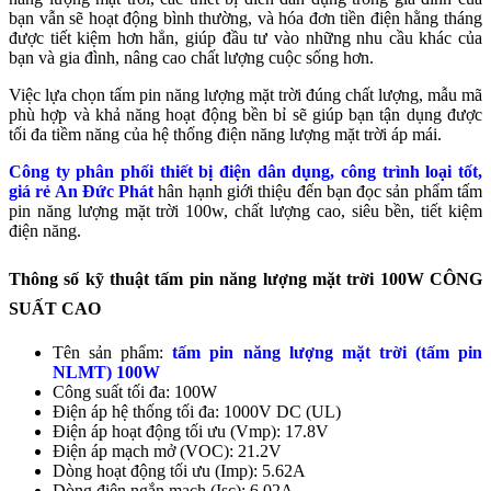
bạn vẫn sẽ hoạt động bình thường, và hóa đơn tiền điện hằng tháng
được tiết kiệm hơn hẳn, giúp đầu tư vào những nhu cầu khác của
bạn và gia đình, nâng cao chất lượng cuộc sống hơn.
Việc lựa chọn tấm pin năng lượng mặt trời đúng chất lượng, mẫu mã
phù hợp và khả năng hoạt động bền bỉ sẽ giúp bạn tận dụng được
tối đa tiềm năng của hệ thống điện năng lượng mặt trời áp mái.
Công ty phân phối thiết bị điện dân dụng, công trình loại tốt,
giá rẻ An Đức Phát
hân hạnh giới thiệu đến bạn đọc sản phẩm tấm
pin năng lượng mặt trời 100w, chất lượng cao, siêu bền, tiết kiệm
điện năng.
Thông số kỹ thuật tấm pin năng lượng mặt trời 100W CÔNG
SUẤT CAO
Tên sản phẩm:
tấm pin năng lượng mặt trời (tấm pin
NLMT) 100W
Công suất tối đa: 100W
Điện áp hệ thống tối đa: 1000V DC (UL)
Điện áp hoạt động tối ưu (Vmp): 17.8V
Điện áp mạch mở (VOC): 21.2V
Dòng hoạt động tối ưu (Imp): 5.62A
Dòng điện ngắn mạch (Isc): 6.02A