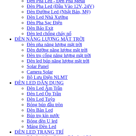
Đèn Pha Led - Đèn Pha Metal
Đèn Pha Led (Đầu Vào 12V, 24V)
Đèn Đường Led (Nhật Bản, Mỹ)
Đèn Led Nhà Xưởng
Đèn Pha Sạc Điện
Đèn Báo Exit
Đèn led chống cháy nổ
ĐÈN NĂNG LƯỢNG MẶT TRỜI
Đèn pha năng lượng mặt trời
Đèn đường năng lượng mặt trời
Đèn trụ cổng năng lượng mặt trời
Đèn led búp năng lượng mặt trời
Solar Panel
Camera Solar
Bộ Lưu Điện NLMT
ĐÈN LED DÂN DỤNG
Đèn Led Âm Trần
Đèn Led Ốp Trần
Đèn Led Tuýp
Bóng búp đầu tròn
Đèn Bàn Led
Búp trụ kín nước
Bóng đèn U led
Máng Đèn Led
ĐÈN LED TRANG TRÍ