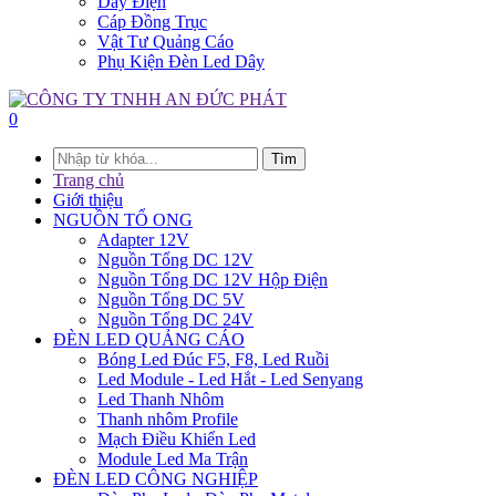
Dây Điện
Cáp Đồng Trục
Vật Tư Quảng Cáo
Phụ Kiện Đèn Led Dây
0
Tìm
Trang chủ
Giới thiệu
NGUỒN TỔ ONG
Adapter 12V
Nguồn Tổng DC 12V
Nguồn Tổng DC 12V Hộp Điện
Nguồn Tổng DC 5V
Nguồn Tổng DC 24V
ĐÈN LED QUẢNG CÁO
Bóng Led Đúc F5, F8, Led Ruồi
Led Module - Led Hắt - Led Senyang
Led Thanh Nhôm
Thanh nhôm Profile
Mạch Điều Khiển Led
Module Led Ma Trận
ĐÈN LED CÔNG NGHIỆP