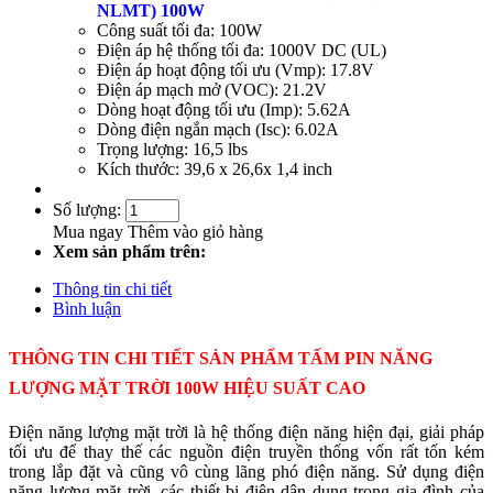
NLMT) 100W
Công suất tối đa: 100W
Điện áp hệ thống tối đa: 1000V DC (UL)
Điện áp hoạt động tối ưu (Vmp): 17.8V
Điện áp mạch mở (VOC): 21.2V
Dòng hoạt động tối ưu (Imp): 5.62A
Dòng điện ngắn mạch (Isc): 6.02A
Trọng lượng: 16,5 lbs
Kích thước: 39,6 x 26,6x 1,4 inch
Số lượng:
Mua ngay
Thêm vào giỏ hàng
Xem sản phẩm trên:
Thông tin chi tiết
Bình luận
THÔNG TIN CHI TIẾT SẢN PHẨM TẤM PIN NĂNG
LƯỢNG MẶT TRỜI 100W HIỆU SUẤT CAO
Điện năng lượng mặt trời là hệ thống điện năng hiện đại, giải pháp
tối ưu để thay thế các nguồn điện truyền thống vốn rất tốn kém
trong lắp đặt và cũng vô cùng lãng phó điện năng. Sử dụng điện
năng lượng mặt trời, các thiết bị điên dân dụng trong gia đình của