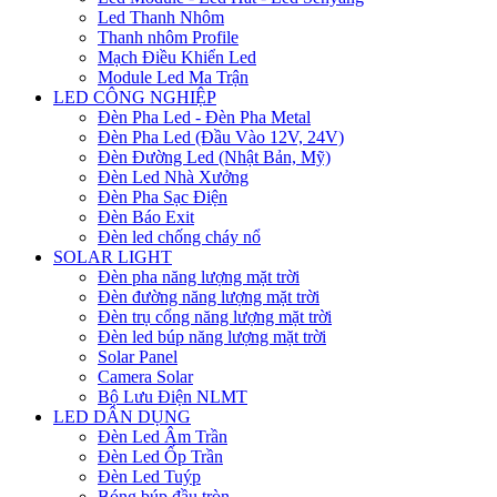
Led Thanh Nhôm
Thanh nhôm Profile
Mạch Điều Khiển Led
Module Led Ma Trận
LED CÔNG NGHIỆP
Đèn Pha Led - Đèn Pha Metal
Đèn Pha Led (Đầu Vào 12V, 24V)
Đèn Đường Led (Nhật Bản, Mỹ)
Đèn Led Nhà Xưởng
Đèn Pha Sạc Điện
Đèn Báo Exit
Đèn led chống cháy nổ
SOLAR LIGHT
Đèn pha năng lượng mặt trời
Đèn đường năng lượng mặt trời
Đèn trụ cổng năng lượng mặt trời
Đèn led búp năng lượng mặt trời
Solar Panel
Camera Solar
Bộ Lưu Điện NLMT
LED DÂN DỤNG
Đèn Led Âm Trần
Đèn Led Ốp Trần
Đèn Led Tuýp
Bóng búp đầu tròn