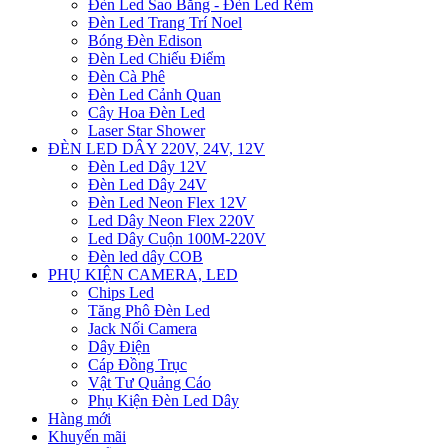
Đèn Led Sao Băng - Đèn Led Rèm
Đèn Led Trang Trí Noel
Bóng Đèn Edison
Đèn Led Chiếu Điểm
Đèn Cà Phê
Đèn Led Cảnh Quan
Cây Hoa Đèn Led
Laser Star Shower
ĐÈN LED DÂY 220V, 24V, 12V
Đèn Led Dây 12V
Đèn Led Dây 24V
Đèn Led Neon Flex 12V
Led Dây Neon Flex 220V
Led Dây Cuộn 100M-220V
Đèn led dây COB
PHỤ KIỆN CAMERA, LED
Chips Led
Tăng Phô Đèn Led
Jack Nối Camera
Dây Điện
Cáp Đồng Trục
Vật Tư Quảng Cáo
Phụ Kiện Đèn Led Dây
Hàng mới
Khuyến mãi