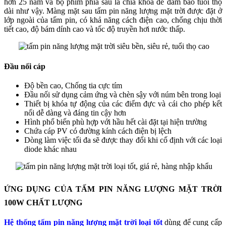
hơn 25 năm và bộ phim phía sau là chìa khóa để đảm bảo tuổi thọ
dài như vậy. Màng mặt sau tấm pin năng lượng mặt trời được đặt ở
lớp ngoài của tấm pin, có khả năng cách điện cao, chống chịu thời
tiết cao, độ bám dính cao và tốc độ truyền hơi nước thấp.
Đầu nối cáp
Độ bền cao, Chống tia cực tím
Đầu nối sử dụng cảm ứng và chèn sậy với núm bên trong loại
Thiết bị khóa tự động của các điểm đực và cái cho phép kết
nối dễ dàng và đáng tin cậy hơn
Hình phổ biến phù hợp với hầu hết cài đặt tại hiện trường
Chứa cáp PV có đường kính cách điện bị lệch
Dòng làm việc tối đa sẽ được thay đổi khi cố định với các loại
diode khác nhau
ỨNG DỤNG CỦA TẤM PIN NĂNG LƯỢNG MẶT TRỜI
100W CHẤT LƯỢNG
Hệ thống tấm pin năng lượng mặt trời loại tốt
dùng để cung cấp