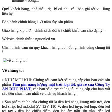
module 4 bóng...
Quý khách hàng, nhà thầu, đại lý có nhu cầu báo giá tốt vui lòng
liên hệ.
Bảo hành chính hãng 1 -3 năm tùy sản phẩm
Giao hàng kịp thời , chính sách đổi trả chiết khấu cao cho đại lý .
Website chính thức : nguonled.vn
Chân thành cám ơn quý khách hàng luôn đồng hành cùng chúng tôi
!
Về chúng tôi
• NHƯ MỌI KHI: Chúng tôi cam kết sẽ cung cấp cho bạn các sản
phẩm
Tấm pin năng lượng mặt trời loại tốt, giá rẻ của Công Ty
AN ĐỨC PHÁT
, các bạn sẽ được chúng tôi cung cấp cho bạn với
các tiêu chuẩn cao nhất về dịch vụ khách hàng.
• Sản phẩm chính của chúng tôi là đèn led năng lượng mặt trời, đèn
led strip, led mdodul 5V 12V 110 V, đèn led tuýp, led búp, đèn led
rọi ray - đèn led chiếu điểm, đèn led âm trần, ốp trần, đèn led