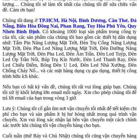
lượng… Chúng tôi sẽ làm tốt nhất của chúng tôi để sửa chữa vấn
đề. Cảm ơn bạn!
Chúng tôi đang ở
TP.HCM, Hà Nội, Bình Dương, Cần Thơ, Đà
Nẵng, Biên Hòa Đồng Nai, Phan Rang, Tuy Hòa Phú Yên, Quy
Nhơn Bình Định
. Có khoảng 1000 loại sản phẩm trong công ty
của tôi, các sản phẩm của chúng tôi bao gồm các thiết bị dân dụng
nhứ: Tấm Pin Năng Lượng Mặt Trời, Đèn Trụ Cổng Năng Lượng
Mặt Trời, Đèn Pha Led Năng Lượng Mặt Trời, Đèn Đường Năng
Lượng Mặt Trời, Đèn Pha Led, Đèn Âm Trần, Đèn Led Tuýp, Đèn
Led Ốp Trần Nổi, Búp Trụ Kín Nước, Đèn Led Thanh Ray, Đèn
Led Chiếu Điểm, Bóng Đèn U Led, Đèn Led Nhà Xưởng, Đèn
Chống Cháy Nổ... và các mặt hàng dụng cụ gia dụng, thiết bị công
trình hữu ích khác.
Nếu bạn có bất kỳ vấn đề, chúng tôi rất vui lòng giúp bạn. Chúng
tôi xử lý khối lượng lớn email mỗi ngày. Xin cho phép chúng tôi để
trả lời email của bạn trong vòng 3 giờ.
Lưu ý: Chúng tôi cố gắn tìm nơi vận chuyển tốt nhất để tiết kiệm chi
phí cho bạn và sản phẩm ít bị hư hỏng nhất trong quá trình vận
chuyển. Xin vui lòng xác nhận lại bên vận chuyển một cách chính
xác trước khi chúng tôi vận chuyển hàng cho bạn.
Cuối tuần (thứ Bảy và Chủ Nhật) chúng tôi cũng vận chuyển hàng