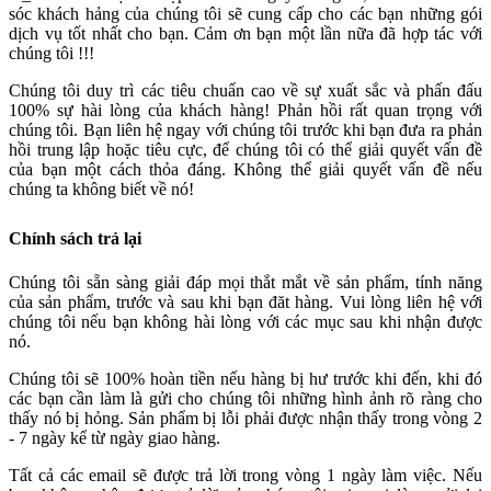
sóc khách hảng của chúng tôi sẽ cung cấp cho các bạn những gói
dịch vụ tốt nhất cho bạn. Cảm ơn bạn một lần nữa đã hợp tác với
chúng tôi !!!
Chúng tôi duy trì các tiêu chuẩn cao về sự xuất sắc và phấn đấu
100% sự hài lòng của khách hàng! Phản hồi rất quan trọng với
chúng tôi. Bạn liên hệ ngay với chúng tôi trước khi bạn đưa ra phản
hồi trung lập hoặc tiêu cực, để chúng tôi có thể giải quyết vấn đề
của bạn một cách thỏa đáng. Không thể giải quyết vấn đề nếu
chúng ta không biết về nó!
Chính sách trả lại
Chúng tôi sẵn sàng giải đáp mọi thắt mắt về sản phẩm, tính năng
của sản phẩm, trước và sau khi bạn đăt hàng. Vui lòng liên hệ với
chúng tôi nếu bạn không hài lòng với các mục sau khi nhận được
nó.
Chúng tôi sẽ 100% hoàn tiền nếu hàng bị hư trước khi đến, khi đó
các bạn cần làm là gửi cho chúng tôi những hình ảnh rõ ràng cho
thấy nó bị hỏng. Sản phẩm bị lỗi phải được nhận thấy trong vòng 2
- 7 ngày kể từ ngày giao hàng.
Tất cả các email sẽ được trả lời trong vòng 1 ngày làm việc. Nếu