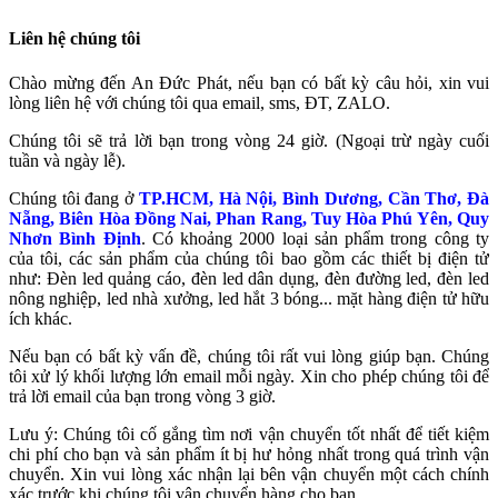
Liên hệ chúng tôi
Chào mừng đến An Đức Phát, nếu bạn có bất kỳ câu hỏi, xin vui
lòng liên hệ với chúng tôi qua email, sms, ĐT, ZALO.
Chúng tôi sẽ trả lời bạn trong vòng 24 giờ. (Ngoại trừ ngày cuối
tuần và ngày lễ).
Chúng tôi đang ở
TP.HCM, Hà Nội, Bình Dương, Cần Thơ, Đà
Nẵng, Biên Hòa Đồng Nai, Phan Rang, Tuy Hòa Phú Yên, Quy
Nhơn Bình Định
. Có khoảng 2000 loại sản phẩm trong công ty
của tôi, các sản phẩm của chúng tôi bao gồm các thiết bị điện tử
như: Đèn led quảng cáo, đèn led dân dụng, đèn đường led, đèn led
nông nghiệp, led nhà xưởng, led hắt 3 bóng... mặt hàng điện tử hữu
ích khác.
Nếu bạn có bất kỳ vấn đề, chúng tôi rất vui lòng giúp bạn. Chúng
tôi xử lý khối lượng lớn email mỗi ngày. Xin cho phép chúng tôi để
trả lời email của bạn trong vòng 3 giờ.
Lưu ý: Chúng tôi cố gắng tìm nơi vận chuyển tốt nhất để tiết kiệm
chi phí cho bạn và sản phẩm ít bị hư hỏng nhất trong quá trình vận
chuyển. Xin vui lòng xác nhận lại bên vận chuyển một cách chính
xác trước khi chúng tôi vận chuyển hàng cho bạn.