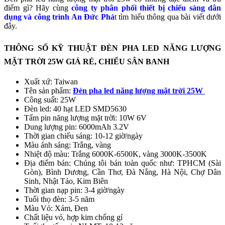
điểm gì? Hãy cùng
công ty phân phối thiết bị chiếu sáng dân
dụng và công trình An Đức Phá
t tìm hiểu thông qua bài viết dưới
đây.
THÔNG SỐ KỸ THUẬT ĐÈN PHA LED NĂNG LƯỢNG
MẶT TRỜI 25W GIÁ RẺ, CHIẾU SÂN BANH
Xuất xứ: Taiwan
Tên sản phẩm:
Đèn pha led năng lượng mặt trời 25W
Công suất: 25W
Đèn led: 40 hạt LED SMD5630
Tấm pin năng lượng mặt trời: 10W 6V
Dung lượng pin: 6000mAh 3.2V
Thời gian chiếu sáng: 10-12 giờ/ngày
Màu ánh sáng: Trắng, vàng
Nhiệt độ màu: Trắng 6000K-6500K, vàng 3000K-3500K
Địa điểm bán: Chúng tôi bán toàn quốc như: TPHCM (Sài
Gòn), Bình Dương, Cần Thơ, Đà Nẵng, Hà Nội, Chợ Dân
Sinh, Nhật Tảo, Kim Biên
Thời gian nạp pin: 3-4 giờ/ngày
Tuổi thọ đèn: 3-5 năm
Màu Vỏ: Xám, Đen
Chất liệu vỏ, hợp kim chống gỉ