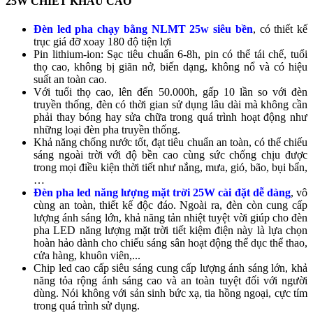
25W CHIẾT KHẤU CAO
Đèn led pha chạy bằng NLMT 25w siêu bền
, có thiết kế
trục giá đỡ xoay 180 độ tiện lợi
Pin lithium-ion: Sạc tiêu chuẩn 6-8h, pin có thể tái chế, tuổi
thọ cao, không bị giãn nở, biến dạng, không nổ và có hiệu
suất an toàn cao.
Với tuổi thọ cao, lên đến 50.000h, gấp 10 lần so với đèn
truyền thống, đèn có thời gian sử dụng lâu dài mà không cần
phải thay bóng hay sửa chữa trong quá trình hoạt động như
những loại đèn pha truyền thống.
Khả năng chống nước tốt, đạt tiêu chuẩn an toàn, có thể chiếu
sáng ngoài trời với độ bền cao cùng sức chống chịu được
trong mọi điều kiện thời tiết như nắng, mưa, gió, bão, bụi bẩn,
…
Đèn pha led năng lượng mặt trời 25W cài đặt dễ dàng
, vô
cùng an toàn, thiết kế độc đáo. Ngoài ra, đèn còn cung cấp
lượng ánh sáng lớn, khả năng tản nhiệt tuyệt vời giúp cho đèn
pha LED năng lượng mặt trời tiết kiệm điện này là lựa chọn
hoàn hảo dành cho chiếu sáng sân hoạt động thể dục thể thao,
cửa hàng, khuôn viên,...
Chip led cao cấp siêu sáng cung cấp lượng ánh sáng lớn, khả
năng tỏa rộng ánh sáng cao và an toàn tuyệt đối với người
dùng. Nói không với sản sinh bức xạ, tia hồng ngoại, cực tím
trong quá trình sử dụng.