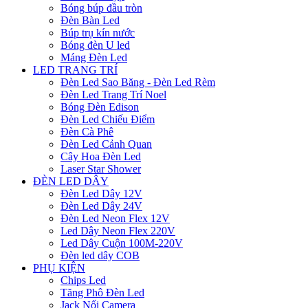
Bóng búp đầu tròn
Đèn Bàn Led
Búp trụ kín nước
Bóng đèn U led
Máng Đèn Led
LED TRANG TRÍ
Đèn Led Sao Băng - Đèn Led Rèm
Đèn Led Trang Trí Noel
Bóng Đèn Edison
Đèn Led Chiếu Điểm
Đèn Cà Phê
Đèn Led Cảnh Quan
Cây Hoa Đèn Led
Laser Star Shower
ĐÈN LED DÂY
Đèn Led Dây 12V
Đèn Led Dây 24V
Đèn Led Neon Flex 12V
Led Dây Neon Flex 220V
Led Dây Cuộn 100M-220V
Đèn led dây COB
PHỤ KIỆN
Chips Led
Tăng Phô Đèn Led
Jack Nối Camera