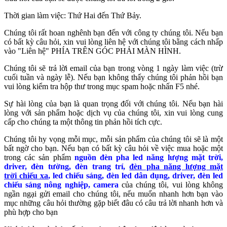
Thời gian làm việc: Thứ Hai đến Thứ Bảy.
Chúng tôi rất hoan nghênh bạn đến với công ty chúng tôi. Nếu bạn
có bất kỳ câu hỏi, xin vui lòng liên hệ với chúng tôi bằng cách nhấp
vào "Liên hệ" PHÍA TRÊN GÓC PHẢI MÀN HÌNH.
Chúng tôi sẽ trả lời email của bạn trong vòng 1 ngày làm việc (trừ
cuối tuần và ngày lễ). Nếu bạn không thấy chúng tôi phản hồi bạn
vui lòng kiểm tra hộp thư trong mục spam hoặc nhấn F5 nhé.
Sự hài lòng của bạn là quan trọng đối với chúng tôi. Nếu bạn hài
lòng với sản phẩm hoặc dịch vụ của chúng tôi, xin vui lòng cung
cấp cho chúng ta một thông tin phản hồi tích cực.
Chúng tôi hy vọng mỗi mục, mỗi sản phẩm của chúng tôi sẽ là một
bất ngờ cho bạn. Nếu bạn có bất kỳ câu hỏi về việc mua hoặc một
trong các sản phẩm
nguồn đèn pha led năng lượng mặt trời,
driver, đèn tường, đèn trang trí,
đèn pha năng lượng mặt
trời chiếu xa
, led chiếu sáng, đèn led dân dụng, driver, đèn led
chiếu sáng nông nghiệp, camera
của chúng tôi, vui lòng không
ngần ngại gửi email cho chúng tôi, nếu muốn nhanh hơn bạn vào
mục những câu hỏi thường gặp biết đâu có câu trả lời nhanh hơn và
phù hợp cho bạn