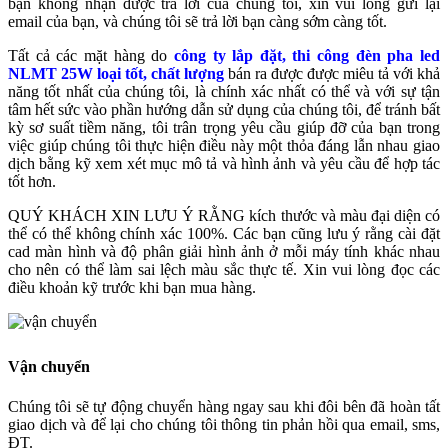
bạn không nhận được trả lời của chúng tôi, xin vui lòng gửi lại
email của bạn, và chúng tôi sẽ trả lời bạn càng sớm càng tốt.
Tất cả các mặt hàng do
công ty lắp đặt, thi công đèn pha led
NLMT 25W loại tốt, chất lượng
bán ra được được miêu tả với khả
năng tốt nhất của chúng tôi, là chính xác nhất có thể và với sự tận
tâm hết sức vào phần hướng dẫn sử dụng của chúng tôi, để tránh bất
kỳ sơ suất tiềm năng, tôi trân trọng yêu cầu giúp đỡ của bạn trong
việc giúp chúng tôi thực hiện điều này một thỏa đáng lẫn nhau giao
dịch bằng kỹ xem xét mục mô tả và hình ảnh và yêu cầu để hợp tác
tốt hơn.
QUÝ KHÁCH XIN LƯU Ý RẰNG kích thước và màu đại diện có
thể có thể không chính xác 100%. Các bạn cũng lưu ý rằng cài đặt
cad màn hình và độ phân giải hình ảnh ở mỗi máy tính khác nhau
cho nên có thể làm sai lệch màu sắc thực tế. Xin vui lòng đọc các
điều khoản kỹ trước khi bạn mua hàng.
Vận chuyển
Chúng tôi sẽ tự động chuyển hàng ngay sau khi đôi bên đã hoàn tất
giao dịch và để lại cho chúng tôi thông tin phản hồi qua email, sms,
ĐT.