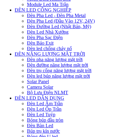
Module Led Ma Trận
ĐÈN LED CÔNG NGHIỆP
Đèn Pha Led - Đèn Pha Metal
Đèn Pha Led (Đầu Vào 12V, 24V)
Đèn Đường Led (Nhật Bản, Mỹ)
Đèn Led Nhà Xưởng
Đèn Pha Sạc Điện
Đèn Báo Exit
Đèn led chống cháy nổ
ĐÈN NĂNG LƯỢNG MẶT TRỜI
Đèn pha năng lượng mặt trời
Đèn đường năng lượng mặt trời
Đèn trụ cổng năng lượng mặt trời
Đèn led búp năng lượng mặt trời
Solar Panel
Camera Solar
Bộ Lưu Điện NLMT
ĐÈN LED DÂN DỤNG
Đèn Led Âm Trần
Đèn Led Ốp Trần
Đèn Led Tuýp
Bóng búp đầu tròn
Đèn Bàn Led
Búp trụ kín nước
Bóng đèn U led