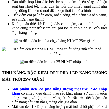
Tản nhiệt hợp kim đúc bền bỉ: sản phẩm chiếu sáng có hiệu
suất tản nhiệt tốt, giúp duy trì tuổi thọ chiếu sáng cũng như
hoạt động lâu bền ở mọi điều kiện thời tiết, địa hình
Tiết kiệm chi phí tiền điện, nhân công, vận hành và bảo hành,
sửa chữa hằng tháng
Không cần thiết kế lắp đặt dây cáp ngầm, các thiết bị đo đạc
khác cũng như tiết kiệm chi phí bỏ ra cho dịch vụ cấp lưới
điện hằng tháng.
TÍNH NĂNG, ĐẶC ĐIỂM ĐÈN PHA LED NĂNG LƯỢNG
MẶT TRỜI 25W GIÁ SỈ
Sản phẩm đèn led pha năng lượng mặt trời 25w nhập
khẩu
có nhiều kiểu dáng, màu sắc khác nhau, sử dụng nguồn
năng lượng vô tận, xanh và sạch từ mặt trời, tiết kiệm tiền
điện năng tiêu thụ hàng tháng của gia đình.
Mặt sau đèn LED pha năng lượng mặt trời là bộ phận có khả