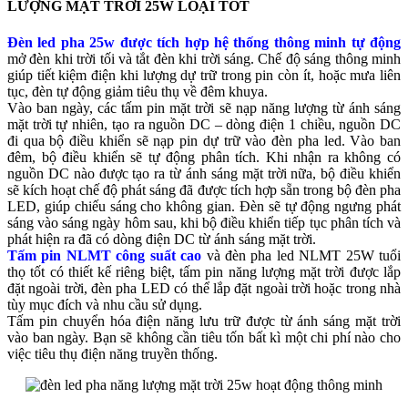
LƯỢNG MẶT TRỜI 25W LOẠI TỐT
Đèn led pha 25w được tích hợp hệ thống thông minh tự động
mở đèn khi trời tối và tắt đèn khi trời sáng. Chế độ sáng thông minh
giúp tiết kiệm điện khi lượng dự trữ trong pin còn ít, hoặc mưa liên
tục, đèn tự động giảm tiêu thụ về đêm khuya.
Vào ban ngày, các tấm pin mặt trời sẽ nạp năng lượng từ ánh sáng
mặt trời tự nhiên, tạo ra nguồn DC – dòng điện 1 chiều, nguồn DC
đi qua bộ điều khiển sẽ nạp pin dự trữ vào đèn pha led. Vào ban
đêm, bộ điều khiển sẽ tự động phân tích. Khi nhận ra không có
nguồn DC nào được tạo ra từ ánh sáng mặt trời nữa, bộ điều khiển
sẽ kích hoạt chế độ phát sáng đã được tích hợp sẵn trong bộ đèn pha
LED, giúp chiếu sáng cho không gian. Đèn sẽ tự động ngưng phát
sáng vào sáng ngày hôm sau, khi bộ điều khiển tiếp tục phân tích và
phát hiện ra đã có dòng điện DC từ ánh sáng mặt trời.
Tấm pin NLMT công suất cao
và đèn pha led NLMT 25W tuổi
thọ tốt có thiết kế riêng biệt, tấm pin năng lượng mặt trời được lắp
đặt ngoài trời, đèn pha LED có thể lắp đặt ngoài trời hoặc trong nhà
tùy mục đích và nhu cầu sử dụng.
Tấm pin chuyển hóa điện năng lưu trữ được từ ánh sáng mặt trời
vào ban ngày. Bạn sẽ không cần tiêu tốn bất kì một chi phí nào cho
việc tiêu thụ điện năng truyền thống.