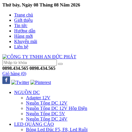
Thứ bảy, Ngày 08 Tháng 08 Năm 2026
Trang chủ
Giới thiệu
Tin tức
Hướng dẫn
Hàng mới
Khuyến mãi
Liên hệ
0898.434.565
0898.434.565
Giỏ hàng (
0
)
NGUỒN DC
Adapter 12V
Nguồn Tổng DC 12V
Nguồn Tổng DC 12V Hộp Điện
Nguồn Tổng DC 5V
Nguồn Tổng DC 24V
LED QUẢNG CÁO
Bóng Led Đúc F5, F8, Led Ruồi