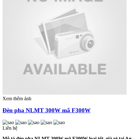
Xem thêm ảnh
Đèn pha NLMT 300W mã F300W
Liên hệ
Mô tả đèn pha NLMT 300W mã F300W loại tốt, giá rẻ tại An