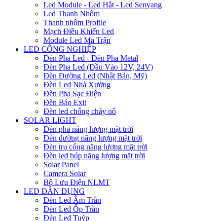
Led Module - Led Hắt - Led Senyang
Led Thanh Nhôm
Thanh nhôm Profile
Mạch Điều Khiển Led
Module Led Ma Trận
LED CÔNG NGHIỆP
Đèn Pha Led - Đèn Pha Metal
Đèn Pha Led (Đầu Vào 12V, 24V)
Đèn Đường Led (Nhật Bản, Mỹ)
Đèn Led Nhà Xưởng
Đèn Pha Sạc Điện
Đèn Báo Exit
Đèn led chống cháy nổ
SOLAR LIGHT
Đèn pha năng lượng mặt trời
Đèn đường năng lượng mặt trời
Đèn trụ cổng năng lượng mặt trời
Đèn led búp năng lượng mặt trời
Solar Panel
Camera Solar
Bộ Lưu Điện NLMT
LED DÂN DỤNG
Đèn Led Âm Trần
Đèn Led Ốp Trần
Đèn Led Tuýp