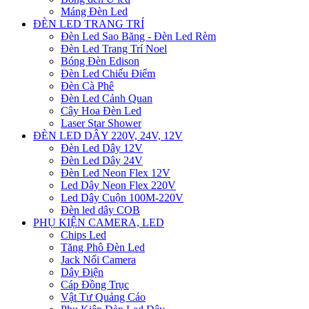
Máng Đèn Led
ĐÈN LED TRANG TRÍ
Đèn Led Sao Băng - Đèn Led Rèm
Đèn Led Trang Trí Noel
Bóng Đèn Edison
Đèn Led Chiếu Điểm
Đèn Cà Phê
Đèn Led Cảnh Quan
Cây Hoa Đèn Led
Laser Star Shower
ĐÈN LED DÂY 220V, 24V, 12V
Đèn Led Dây 12V
Đèn Led Dây 24V
Đèn Led Neon Flex 12V
Led Dây Neon Flex 220V
Led Dây Cuộn 100M-220V
Đèn led dây COB
PHỤ KIỆN CAMERA, LED
Chips Led
Tăng Phô Đèn Led
Jack Nối Camera
Dây Điện
Cáp Đồng Trục
Vật Tư Quảng Cáo