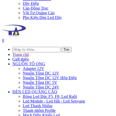
Dây Điện
Cáp Đồng Trục
Vật Tư Quảng Cáo
Phụ Kiện Đèn Led Dây
0
Tìm
Trang chủ
Giới thiệu
NGUỒN TỔ ONG
Adapter 12V
Nguồn Tổng DC 12V
Nguồn Tổng DC 12V Hộp Điện
Nguồn Tổng DC 5V
Nguồn Tổng DC 24V
ĐÈN LED QUẢNG CÁO
Bóng Led Đúc F5, F8, Led Ruồi
Led Module - Led Hắt - Led Senyang
Led Thanh Nhôm
Thanh nhôm Profile
Mạch Điều Khiển Led