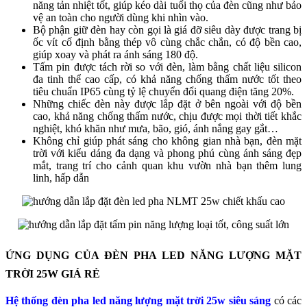
năng tản nhiệt tốt, giúp kéo dài tuổi thọ của đèn cũng như bảo
vệ an toàn cho người dùng khi nhìn vào.
Bộ phận giữ đèn hay còn gọi là giá đỡ siêu dày được trang bị
ốc vít cố định bằng thép vô cùng chắc chắn, có độ bền cao,
giúp xoay và phát ra ánh sáng 180 độ.
Tấm pin được tách rời so với đèn, làm bằng chất liệu silicon
đa tinh thể cao cấp, có khả năng chống thấm nước tốt theo
tiêu chuẩn IP65 cùng tỷ lệ chuyển đổi quang điện tăng 20%.
Những chiếc đèn này được lắp đặt ở bên ngoài với độ bền
cao, khả năng chống thấm nước, chịu được mọi thời tiết khắc
nghiệt, khó khăn như mưa, bão, gió, ánh nắng gay gắt…
Không chỉ giúp phát sáng cho không gian nhà bạn, đèn mặt
trời với kiểu dáng đa dạng và phong phú cùng ánh sáng đẹp
mắt, trang trí cho cảnh quan khu vườn nhà bạn thêm lung
linh, hấp dẫn
ỨNG DỤNG CỦA ĐÈN PHA LED NĂNG LƯỢNG MẶT
TRỜI 25W GIÁ RẺ
Hệ thống đèn pha led năng lượng mặt trời 25w siêu sáng
có các