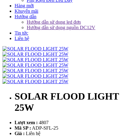
Phụ Kiện Đèn Led Dây
Hàng mới
Khuyến mãi
Hướng dẫn
Hướng dẫn sử dụng led đơn
Hướng dẫn sử dụng nguồn DC12V
Tin tức
Liên hệ
SOLAR FLOOD LIGHT
25W
Lượt xem :
4807
Mã SP :
ADP-SFL-25
Giá :
Liên hệ