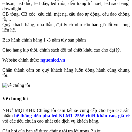
edison, led đúc, led dây, led ruồi, đèn trang trí noel, led sao băng,
downlight...
CB tổng, CB cóc, cầu chì, mặt nạ, cầu dao tự động, cầu dao chống
rò,...
Quý khách hàng, nhà thầu, đại lý có nhu cầu báo giá tốt vui lòng
liên hệ.
Bảo hành chính hãng 1 -3 năm tùy sản phẩm
Giao hàng kịp thời, chính sách đổi trả chiết khấu cao cho đại lý.
Website chính thức:
nguonled.vn
Chân thành cám ơn quý khách hàng luôn đồng hành cùng chúng
tôi!
Về chúng tôi
NHƯ MỌI KHI: Chúng tôi cam kết sẽ cung cấp cho bạn các sản
phẩm
hệ thống đèn pha led NLMT 25W chiết khấu cao, giá rẻ
với các tiêu chuẩn cao nhất của dịch vụ khách hàng.
Câu hỏi của bạn sẽ được chúng tôi trả lời trong 2 giờ.