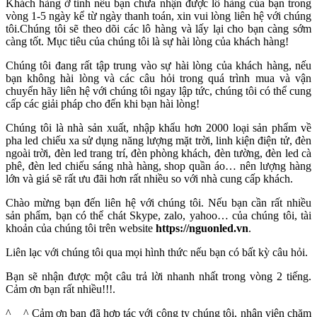
Khách hàng ở tỉnh nếu bạn chưa nhận được lô hàng của bạn trong
vòng 1-5 ngày kể từ ngày thanh toán, xin vui lòng liên hệ với chúng
tôi.Chúng tôi sẽ theo dõi các lô hàng và lấy lại cho bạn càng sớm
càng tốt. Mục tiêu của chúng tôi là sự hài lòng của khách hàng!
Chúng tôi đang rất tập trung vào sự hài lòng của khách hàng, nếu
bạn không hài lòng và các câu hỏi trong quá trình mua và vận
chuyển hãy liên hệ với chúng tôi ngay lập tức, chúng tôi có thể cung
cấp các giải pháp cho đến khi bạn hài lòng!
Chúng tôi là nhà sản xuất, nhập khẩu hơn 2000 loại sản phẩm về
pha led chiếu xa sử dụng năng lượng mặt trời, linh kiện điện tử, đèn
ngoài trời, đèn led trang trí, đèn phòng khách, đèn tường, đèn led cà
phê, đèn led chiếu sáng nhà hàng, shop quần áo… nên lượng hàng
lớn và giá sẽ rất ưu đãi hơn rất nhiều so với nhà cung cấp khách.
Chào mừng bạn đến liên hệ với chúng tôi. Nếu bạn cần rất nhiều
sản phẩm, bạn có thể chát Skype, zalo, yahoo… của chúng tôi, tài
khoản của chúng tôi trên website
https://nguonled.vn
.
Liên lạc với chúng tôi qua mọi hình thức nếu bạn có bất kỳ câu hỏi.
Bạn sẽ nhận được một câu trả lời nhanh nhất trong vòng 2 tiếng.
Cảm ơn bạn rất nhiều!!!.
^ _ ^ Cảm ơn bạn đã hợp tác với công ty chúng tôi, nhân viên chăm