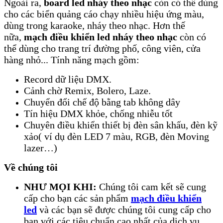
Ngoài ra,
board led nháy theo nhạc
còn có thể dùng
cho các biển quảng cáo chạy nhiều hiệu ứng màu,
dùng trong karaoke, nháy theo nhạc. Hơn thế
nữa,
mạch điều khiển led nháy theo nhạc
còn có
thể dùng cho trang trí đường phố, công viên, cửa
hàng nhỏ... Tính năng mạch gồm:
Record dữ liệu DMX.
Cảnh chờ Remix, Bolero, Laze.
Chuyển đổi chế độ bằng tab không dây
Tín hiệu DMX khỏe, chống nhiễu tốt
Chuyên điều khiển thiết bị đèn sân khấu, đèn kỹ
xảo( ví dụ đèn LED 7 màu, RGB, đèn Moving
lazer…)​
Về chúng tôi
NHƯ MỌI KHI:
Chúng tôi cam kết sẽ cung
cấp cho bạn các sản phẩm
mạch điều khiển
led
và các bạn sẽ được chúng tôi cung cấp cho
bạn với các tiêu chuẩn cao nhất của dịch vụ