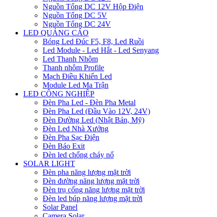
Nguồn Tổng DC 12V Hộp Điện
Nguồn Tổng DC 5V
Nguồn Tổng DC 24V
LED QUẢNG CÁO
Bóng Led Đúc F5, F8, Led Ruồi
Led Module - Led Hắt - Led Senyang
Led Thanh Nhôm
Thanh nhôm Profile
Mạch Điều Khiển Led
Module Led Ma Trận
LED CÔNG NGHIỆP
Đèn Pha Led - Đèn Pha Metal
Đèn Pha Led (Đầu Vào 12V, 24V)
Đèn Đường Led (Nhật Bản, Mỹ)
Đèn Led Nhà Xưởng
Đèn Pha Sạc Điện
Đèn Báo Exit
Đèn led chống cháy nổ
SOLAR LIGHT
Đèn pha năng lượng mặt trời
Đèn đường năng lượng mặt trời
Đèn trụ cổng năng lượng mặt trời
Đèn led búp năng lượng mặt trời
Solar Panel
Camera Solar