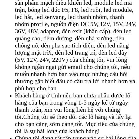
sản phẩm mạch điều khiển led, module led ma
trận, bóng led đúc F5, F8, led ruồi, led module,
led hắt, led senyang, led thanh nhôm, thanh
nhôm profile, nguồn điện DC 5V, 12V, 15V, 24V,
36V, 48V, adapter, đèn exit (khẩn cấp), đèn led
quảng cáo, đèm đường, đèn nhà xưởng, đèn
chống nổ, đèn pha sạc tích điện, đèn led năng
lượng mặt trời, đèn led trang trí, đèn led dây
(5V, 12V, 24V, 220V) của chúng tôi, vui lòng
không ngần ngại gửi email cho chúng tôi, nếu
muốn nhanh hơn bạn vào mục những câu hỏi
thường gặp biết đâu có câu trả lời nhanh hơn và
phù hợp cho bạn
Khách hàng ở tỉnh nếu bạn chưa nhận được lô
hàng của bạn trong vòng 1-5 ngày kể từ ngày
thanh toán, xin vui lòng liên hệ với chúng
tôi.Chúng tôi sẽ theo dõi các lô hàng và lấy lại
cho bạn càng sớm càng tốt. Mục tiêu của chúng
tôi là sự hài lòng của khách hàng!
Chúng tôi đang rất tập trung vào sự hài lòng của