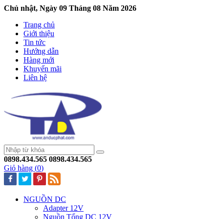
Chủ nhật, Ngày 09 Tháng 08 Năm 2026
Trang chủ
Giới thiệu
Tin tức
Hướng dẫn
Hàng mới
Khuyến mãi
Liên hệ
0898.434.565
0898.434.565
Giỏ hàng (
0
)
NGUỒN DC
Adapter 12V
Nguồn Tổng DC 12V