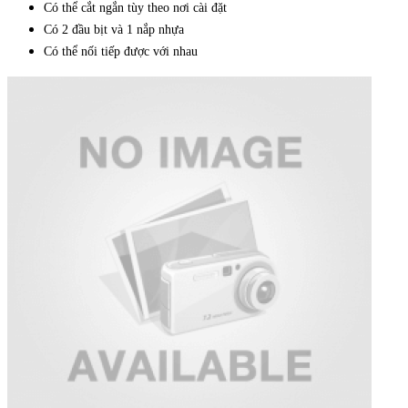
Có thể cắt ngắn tùy theo nơi cài đặt
Có 2 đầu bịt và 1 nắp nhựa
Có thể nối tiếp được với nhau