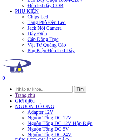
Đèn led dây COB
PHỤ KIỆN
Chips Led
Tăng Phô Đèn Led
Jack Nối Camera
Dây Điện
Cáp Đồng Trục
Vật Tư Quảng Cáo
Phụ Kiện Đèn Led Dây
0
Tìm
Trang chủ
Giới thiệu
NGUỒN TỔ ONG
Adapter 12V
Nguồn Tổng DC 12V
Nguồn Tổng DC 12V Hộp Điện
Nguồn Tổng DC 5V
Nguồn Tổng DC 24V