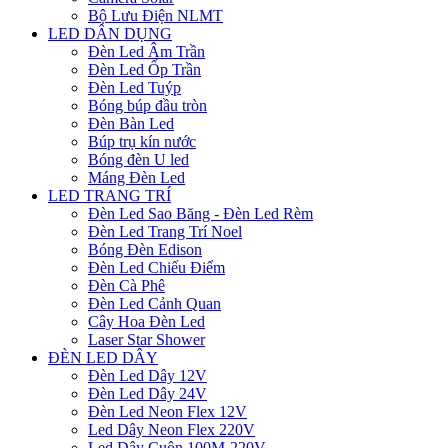
Bộ Lưu Điện NLMT
LED DÂN DỤNG
Đèn Led Âm Trần
Đèn Led Ốp Trần
Đèn Led Tuýp
Bóng búp đầu tròn
Đèn Bàn Led
Búp trụ kín nước
Bóng đèn U led
Máng Đèn Led
LED TRANG TRÍ
Đèn Led Sao Băng - Đèn Led Rèm
Đèn Led Trang Trí Noel
Bóng Đèn Edison
Đèn Led Chiếu Điểm
Đèn Cà Phê
Đèn Led Cảnh Quan
Cây Hoa Đèn Led
Laser Star Shower
ĐÈN LED DÂY
Đèn Led Dây 12V
Đèn Led Dây 24V
Đèn Led Neon Flex 12V
Led Dây Neon Flex 220V
Led Dây Cuộn 100M-220V