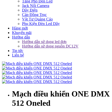
Tăng Phô Đèn Led
Jack Nối Camera
Dây Điện
Cáp Đồng Trục
Vật Tư Quảng Cáo
Phụ Kiện Đèn Led Dây
Hàng mới
Khuyến mãi
Hướng dẫn
Hướng dẫn sử dụng led đơn
Hướng dẫn sử dụng nguồn DC12V
Tin tức
Liên hệ
Mạch điều khiển ONE DMX
512 Oneled