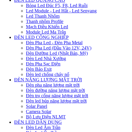
ĐÈN LED QUẢNG CÁO
Bóng Led Đúc F5, F8, Led Ruồi
Led Module - Led Hắt - Led Senyang
Led Thanh Nhôm
Thanh nhôm Profile
Mạch Điều Khiển Led
Module Led Ma Trận
ĐÈN LED CÔNG NGHIỆP
Đèn Pha Led - Đèn Pha Metal
Đèn Pha Led (Đầu Vào 12V, 24V)
Đèn Đường Led (Nhật Bản, Mỹ)
Đèn Led Nhà Xưởng
Đèn Pha Sạc Điện
Đèn Báo Exit
Đèn led chống cháy nổ
ĐÈN NĂNG LƯỢNG MẶT TRỜI
Đèn pha năng lượng mặt trời
Đèn đường năng lượng mặt trời
Đèn trụ cổng năng lượng mặt trời
Đèn led búp năng lượng mặt trời
Solar Panel
Camera Solar
Bộ Lưu Điện NLMT
ĐÈN LED DÂN DỤNG
Đèn Led Âm Trần