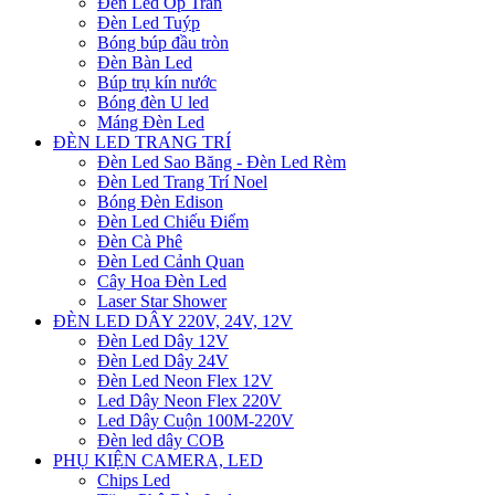
Đèn Led Ốp Trần
Đèn Led Tuýp
Bóng búp đầu tròn
Đèn Bàn Led
Búp trụ kín nước
Bóng đèn U led
Máng Đèn Led
ĐÈN LED TRANG TRÍ
Đèn Led Sao Băng - Đèn Led Rèm
Đèn Led Trang Trí Noel
Bóng Đèn Edison
Đèn Led Chiếu Điểm
Đèn Cà Phê
Đèn Led Cảnh Quan
Cây Hoa Đèn Led
Laser Star Shower
ĐÈN LED DÂY 220V, 24V, 12V
Đèn Led Dây 12V
Đèn Led Dây 24V
Đèn Led Neon Flex 12V
Led Dây Neon Flex 220V
Led Dây Cuộn 100M-220V
Đèn led dây COB
PHỤ KIỆN CAMERA, LED
Chips Led