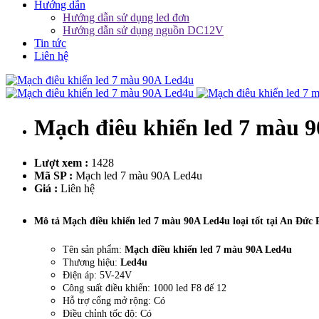
Hướng dẫn
Hướng dẫn sử dụng led đơn
Hướng dẫn sử dụng nguồn DC12V
Tin tức
Liên hệ
Mạch điêu khiển led 7 màu 
Lượt xem :
1428
Mã SP :
Mạch led 7 màu 90A Led4u
Giá :
Liên hệ
Mô tả Mạch điều khiển led 7 màu 90A Led4u loại tốt tại An Đức 
Tên sản phẩm:
Mạch điều khiển led 7 màu 90A Led4u
Thương hiệu:
Led4u
Điện áp: 5V-24V
Công suất điều khiển: 1000 led F8 đế 12
Hỗ trợ cổng mở rộng: Có
Điều chỉnh tốc độ: Có