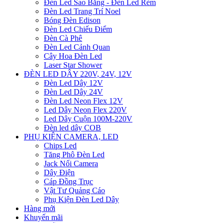
Đèn Led Sao Băng - Đèn Led Rèm
Đèn Led Trang Trí Noel
Bóng Đèn Edison
Đèn Led Chiếu Điểm
Đèn Cà Phê
Đèn Led Cảnh Quan
Cây Hoa Đèn Led
Laser Star Shower
ĐÈN LED DÂY 220V, 24V, 12V
Đèn Led Dây 12V
Đèn Led Dây 24V
Đèn Led Neon Flex 12V
Led Dây Neon Flex 220V
Led Dây Cuộn 100M-220V
Đèn led dây COB
PHỤ KIỆN CAMERA, LED
Chips Led
Tăng Phô Đèn Led
Jack Nối Camera
Dây Điện
Cáp Đồng Trục
Vật Tư Quảng Cáo
Phụ Kiện Đèn Led Dây
Hàng mới
Khuyến mãi