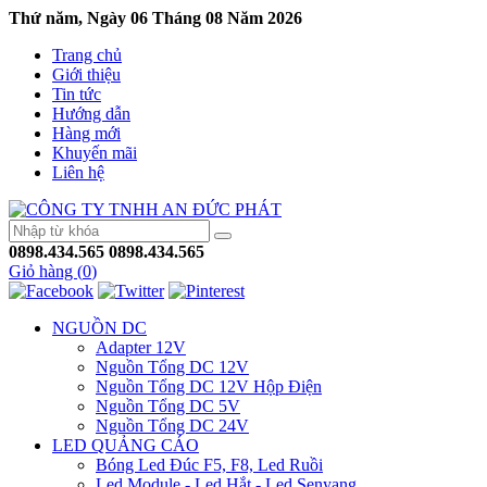
Thứ năm, Ngày 06 Tháng 08 Năm 2026
Trang chủ
Giới thiệu
Tin tức
Hướng dẫn
Hàng mới
Khuyến mãi
Liên hệ
0898.434.565
0898.434.565
Giỏ hàng (
0
)
NGUỒN DC
Adapter 12V
Nguồn Tổng DC 12V
Nguồn Tổng DC 12V Hộp Điện
Nguồn Tổng DC 5V
Nguồn Tổng DC 24V
LED QUẢNG CÁO
Bóng Led Đúc F5, F8, Led Ruồi
Led Module - Led Hắt - Led Senyang