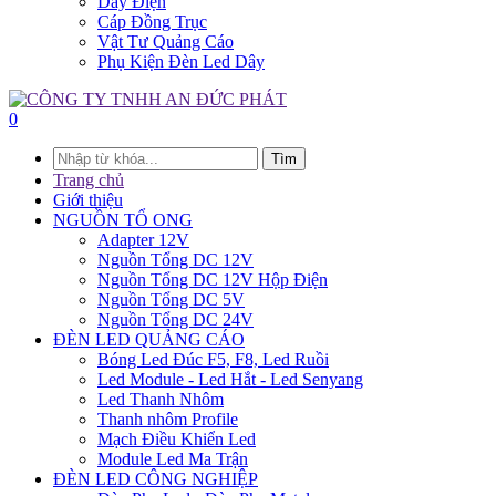
Dây Điện
Cáp Đồng Trục
Vật Tư Quảng Cáo
Phụ Kiện Đèn Led Dây
0
Tìm
Trang chủ
Giới thiệu
NGUỒN TỔ ONG
Adapter 12V
Nguồn Tổng DC 12V
Nguồn Tổng DC 12V Hộp Điện
Nguồn Tổng DC 5V
Nguồn Tổng DC 24V
ĐÈN LED QUẢNG CÁO
Bóng Led Đúc F5, F8, Led Ruồi
Led Module - Led Hắt - Led Senyang
Led Thanh Nhôm
Thanh nhôm Profile
Mạch Điều Khiển Led
Module Led Ma Trận
ĐÈN LED CÔNG NGHIỆP