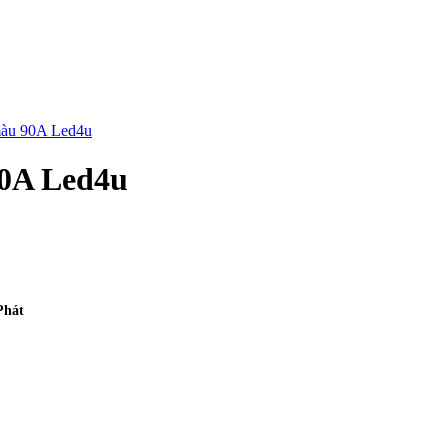
90A Led4u
Phát