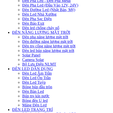
Đèn Pha Led - Đèn Pha Metal
Đèn Pha Led (Đầu Vào 12V, 24V)
Đèn Đường Led (Nhật Bản, Mỹ)
Đèn Led Nhà Xưởng
Đèn Pha Sạc Điện
Đèn Báo Exit
Đèn led chống cháy nổ
ĐÈN NĂNG LƯỢNG MẶT TRỜI
Đèn pha năng lượng mặt trời
Đèn đường năng lượng mặt trời
Đèn trụ cổng năng lượng mặt trời
Đèn led búp năng lượng mặt trời
Solar Panel
Camera Solar
Bộ Lưu Điện NLMT
ĐÈN LED DÂN DỤNG
Đèn Led Âm Trần
Đèn Led Ốp Trần
Đèn Led Tuýp
Bóng búp đầu tròn
Đèn Bàn Led
Búp trụ kín nước
Bóng đèn U led
Máng Đèn Led
ĐÈN LED TRANG TRÍ