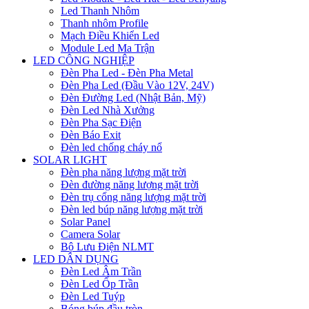
Led Thanh Nhôm
Thanh nhôm Profile
Mạch Điều Khiển Led
Module Led Ma Trận
LED CÔNG NGHIỆP
Đèn Pha Led - Đèn Pha Metal
Đèn Pha Led (Đầu Vào 12V, 24V)
Đèn Đường Led (Nhật Bản, Mỹ)
Đèn Led Nhà Xưởng
Đèn Pha Sạc Điện
Đèn Báo Exit
Đèn led chống cháy nổ
SOLAR LIGHT
Đèn pha năng lượng mặt trời
Đèn đường năng lượng mặt trời
Đèn trụ cổng năng lượng mặt trời
Đèn led búp năng lượng mặt trời
Solar Panel
Camera Solar
Bộ Lưu Điện NLMT
LED DÂN DỤNG
Đèn Led Âm Trần
Đèn Led Ốp Trần
Đèn Led Tuýp
Bóng búp đầu tròn