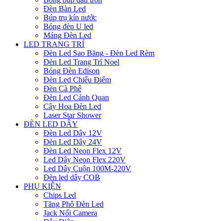
Đèn Bàn Led
Búp trụ kín nước
Bóng đèn U led
Máng Đèn Led
LED TRANG TRÍ
Đèn Led Sao Băng - Đèn Led Rèm
Đèn Led Trang Trí Noel
Bóng Đèn Edison
Đèn Led Chiếu Điểm
Đèn Cà Phê
Đèn Led Cảnh Quan
Cây Hoa Đèn Led
Laser Star Shower
ĐÈN LED DÂY
Đèn Led Dây 12V
Đèn Led Dây 24V
Đèn Led Neon Flex 12V
Led Dây Neon Flex 220V
Led Dây Cuộn 100M-220V
Đèn led dây COB
PHỤ KIỆN
Chips Led
Tăng Phô Đèn Led
Jack Nối Camera