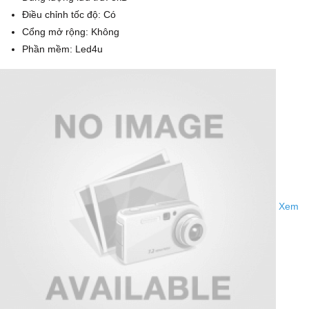
Điều chỉnh tốc độ: Có
Cổng mở rộng: Không
Phần mềm: Led4u
Xem