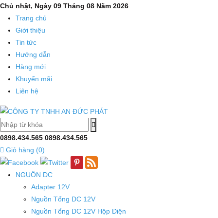
Mạch
Chủ nhật, Ngày 09 Tháng 08 Năm 2026
Trang chủ
khiển
Giới thiệu
led
Tin tức
full,
Hướng dẫn
Hàng mới
module
Khuyến mãi
P10
Liên hệ
loại
tốt,
giá
0898.434.565
0898.434.565
Giỏ hàng (
0
)
rẻ,
nguonled.vn
NGUỒN DC
Adapter 12V
Nguồn Tổng DC 12V
Nguồn Tổng DC 12V Hộp Điện