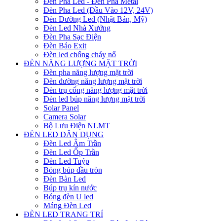
Đèn Pha Led - Đèn Pha Metal
Đèn Pha Led (Đầu Vào 12V, 24V)
Đèn Đường Led (Nhật Bản, Mỹ)
Đèn Led Nhà Xưởng
Đèn Pha Sạc Điện
Đèn Báo Exit
Đèn led chống cháy nổ
ĐÈN NĂNG LƯỢNG MẶT TRỜI
Đèn pha năng lượng mặt trời
Đèn đường năng lượng mặt trời
Đèn trụ cổng năng lượng mặt trời
Đèn led búp năng lượng mặt trời
Solar Panel
Camera Solar
Bộ Lưu Điện NLMT
ĐÈN LED DÂN DỤNG
Đèn Led Âm Trần
Đèn Led Ốp Trần
Đèn Led Tuýp
Bóng búp đầu tròn
Đèn Bàn Led
Búp trụ kín nước
Bóng đèn U led
Máng Đèn Led
ĐÈN LED TRANG TRÍ