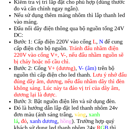
Kiểm tra vị trí lắp đặt cho phù hợp (dùng thước
đo và cân chỉnh ngay ngắn).
Nếu sử dụng thêm máng nhôm thì lắp thanh led
vào máng.
Đấu nối dây điện thông qua bộ nguồn tổng 24V
DC:
Bước 1: Cấp điện 220V vào cổng
L
,
N
để cung
cấp điện cho bộ nguồn.
Tránh đấu nhầm điện
220V vào cổng V+, V-, nếu đấu nhầm nguồn sẽ
bị cháy hoặc nổ cầu chì.
Bước 2: Cổng
V+ (dương)
,
V- (âm)
trên bộ
nguồn thì cấp điện cho led thanh.
Lưu ý nhớ đấu
đúng dây âm, dương, nếu đấu nhầm dây thì đèn
không sáng. Lúc này ta đảo vị trí của dây âm,
dương lại là được.
Bước 3: Bật nguồn điện lên và sử dụng đèn.
Đó là hướng dẫn lắp đặt led thanh nhôm 24v
đơn màu (ánh sáng trắng,
vàng
,
xanh
lá
,
đỏ
,
xanh dương
,
hồng
). Trường hợp quý
khách sử dụng led thanh nhôm 24v
R
G
B
thì