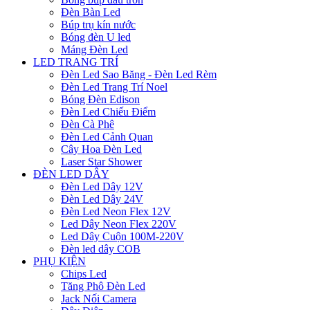
Đèn Bàn Led
Búp trụ kín nước
Bóng đèn U led
Máng Đèn Led
LED TRANG TRÍ
Đèn Led Sao Băng - Đèn Led Rèm
Đèn Led Trang Trí Noel
Bóng Đèn Edison
Đèn Led Chiếu Điểm
Đèn Cà Phê
Đèn Led Cảnh Quan
Cây Hoa Đèn Led
Laser Star Shower
ĐÈN LED DÂY
Đèn Led Dây 12V
Đèn Led Dây 24V
Đèn Led Neon Flex 12V
Led Dây Neon Flex 220V
Led Dây Cuộn 100M-220V
Đèn led dây COB
PHỤ KIỆN
Chips Led
Tăng Phô Đèn Led
Jack Nối Camera