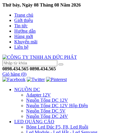
Thứ bảy, Ngày 08 Tháng 08 Năm 2026
Trang chủ
Giới thiệu
Tin tức
Hướng dẫn
Hàng mới
Khuyến mãi
Liên hệ
0898.434.565
0898.434.565
Giỏ hàng (
0
)
NGUỒN DC
Adapter 12V
Nguồn Tổng DC 12V
Nguồn Tổng DC 12V Hộp Điện
Nguồn Tổng DC 5V
Nguồn Tổng DC 24V
LED QUẢNG CÁO
Bóng Led Đúc F5, F8, Led Ruồi
Led Module - Led Hắt - Led Senyang