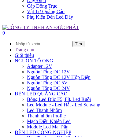
Dây Điện
Cáp Đồng Trục
Vật Tư Quảng Cáo
Phụ Kiện Đèn Led Dây
0
Tìm
Trang chủ
Giới thiệu
NGUỒN TỔ ONG
Adapter 12V
Nguồn Tổng DC 12V
Nguồn Tổng DC 12V Hộp Điện
Nguồn Tổng DC 5V
Nguồn Tổng DC 24V
ĐÈN LED QUẢNG CÁO
Bóng Led Đúc F5, F8, Led Ruồi
Led Module - Led Hắt - Led Senyang
Led Thanh Nhôm
Thanh nhôm Profile
Mạch Điều Khiển Led
Module Led Ma Trận
ĐÈN LED CÔNG NGHIỆP