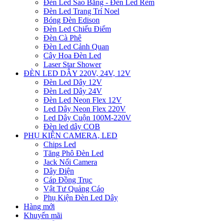
Đèn Led Sao Băng - Đèn Led Rèm
Đèn Led Trang Trí Noel
Bóng Đèn Edison
Đèn Led Chiếu Điểm
Đèn Cà Phê
Đèn Led Cảnh Quan
Cây Hoa Đèn Led
Laser Star Shower
ĐÈN LED DÂY 220V, 24V, 12V
Đèn Led Dây 12V
Đèn Led Dây 24V
Đèn Led Neon Flex 12V
Led Dây Neon Flex 220V
Led Dây Cuộn 100M-220V
Đèn led dây COB
PHỤ KIỆN CAMERA, LED
Chips Led
Tăng Phô Đèn Led
Jack Nối Camera
Dây Điện
Cáp Đồng Trục
Vật Tư Quảng Cáo
Phụ Kiện Đèn Led Dây
Hàng mới
Khuyến mãi