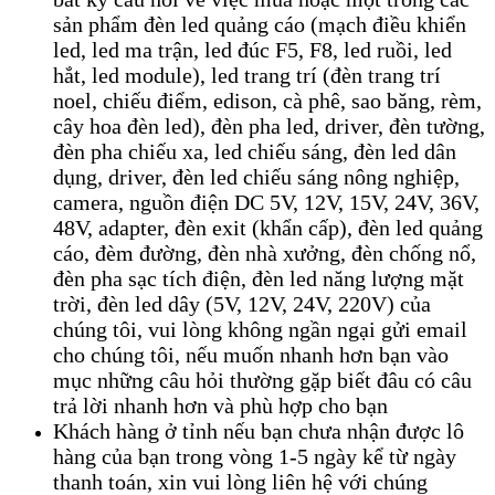
sản phẩm đèn led quảng cáo (mạch điều khiển
led, led ma trận, led đúc F5, F8, led ruồi, led
hắt, led module), led trang trí (đèn trang trí
noel, chiếu điểm, edison, cà phê, sao băng, rèm,
cây hoa đèn led), đèn pha led, driver, đèn tường,
đèn pha chiếu xa, led chiếu sáng, đèn led dân
dụng, driver, đèn led chiếu sáng nông nghiệp,
camera, nguồn điện DC 5V, 12V, 15V, 24V, 36V,
48V, adapter, đèn exit (khẩn cấp), đèn led quảng
cáo, đèm đường, đèn nhà xưởng, đèn chống nổ,
đèn pha sạc tích điện, đèn led năng lượng mặt
trời, đèn led dây (5V, 12V, 24V, 220V) của
chúng tôi, vui lòng không ngần ngại gửi email
cho chúng tôi, nếu muốn nhanh hơn bạn vào
mục những câu hỏi thường gặp biết đâu có câu
trả lời nhanh hơn và phù hợp cho bạn
Khách hàng ở tỉnh nếu bạn chưa nhận được lô
hàng của bạn trong vòng 1-5 ngày kể từ ngày
thanh toán, xin vui lòng liên hệ với chúng