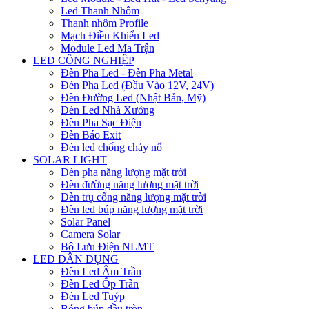
Led Thanh Nhôm
Thanh nhôm Profile
Mạch Điều Khiển Led
Module Led Ma Trận
LED CÔNG NGHIỆP
Đèn Pha Led - Đèn Pha Metal
Đèn Pha Led (Đầu Vào 12V, 24V)
Đèn Đường Led (Nhật Bản, Mỹ)
Đèn Led Nhà Xưởng
Đèn Pha Sạc Điện
Đèn Báo Exit
Đèn led chống cháy nổ
SOLAR LIGHT
Đèn pha năng lượng mặt trời
Đèn đường năng lượng mặt trời
Đèn trụ cổng năng lượng mặt trời
Đèn led búp năng lượng mặt trời
Solar Panel
Camera Solar
Bộ Lưu Điện NLMT
LED DÂN DỤNG
Đèn Led Âm Trần
Đèn Led Ốp Trần
Đèn Led Tuýp
Bóng búp đầu tròn