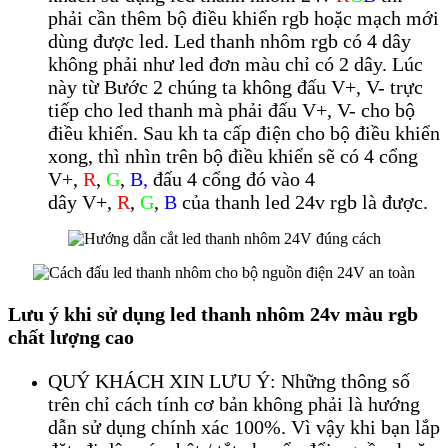
phải cần thêm bộ điều khiển rgb hoặc mạch mới
dùng được led. Led thanh nhôm rgb có 4 dây
không phải như led đơn màu chỉ có 2 dây. Lúc
này từ Bước 2 chúng ta không đấu V+, V- trực
tiếp cho led thanh mà phải đấu V+, V- cho bộ
điều khiển. Sau kh ta cấp điện cho bộ điều khiển
xong, thì nhìn trên bộ điều khiển sẽ có 4 cổng
V+,
R
,
G
,
B,
đấu 4 cổng đó vào 4
dây
V+,
R
,
G
,
B
của thanh led 24v rgb là được.
Lưu ý khi sử dụng led thanh nhôm 24v màu rgb
chất lượng cao
QUÝ KHÁCH XIN LƯU Ý: Những thông số
trên chỉ cách tính cơ bản không phải là hướng
dẫn sử dụng chính xác 100%. Vì vậy khi bạn lắp