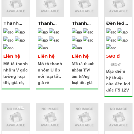
Thanh
Thanh
Thanh
Đèn led
Xem
Xem
Xem
Xem
nhôm V
nhôm U
nhôm YW
đúc F5
thêm ảnh
thêm ảnh
thêm ảnh
thêm ảnh
góc
ốp nổi
âm tường
12V màu
tường
vàng
nắng
Liên hệ
Liên hệ
Liên hệ
580 đ
Mô tả thanh
Mô tả thanh
Mô tả thanh
650 đ
nhôm V góc
nhôm U ốp
nhôm YW
Đặc điểm
tường loại
nổi loại tốt,
âm tường
kỹ thuật
tốt, giá rẻ,
giá rẻ
loại tốt, giá
của đèn led
chất lượng
Tên
rẻ, chất
đúc F5 12V
Tên
sản
lượng
màu vàng
sản
phẩm:
Thanh
Tên sản
nắng
phẩm:
Thanh
nhôm
-5%
phẩm:
Tên
nhôm
U ốp
Thanh
sản
V góc
nổi
nhôm
phẩm:
tường
Kích
YW âm
Đèn led
Kích
thước:
tường
đúc F5