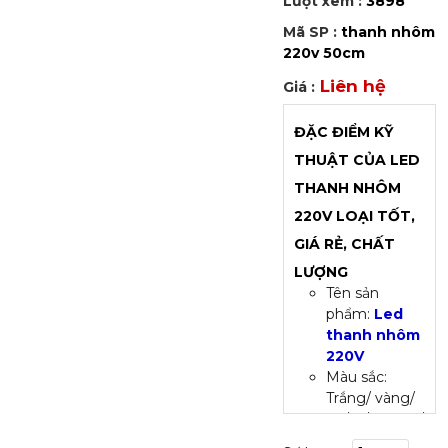
Lượt xem :
3898
Mã SP :
thanh nhôm
220v 50cm
Liên hệ
Giá :
ĐẶC ĐIỂM KỸ
THUẬT CỦA LED
THANH NHÔM
220V LOẠI TỐT,
GIÁ RẺ, CHẤT
LƯỢNG
Tên sản
phẩm:
Led
thanh nhôm
220V
Màu sắc:
Trắng/ vàng/
đỏ/ lá/ dương/
RGB