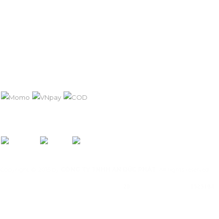
Chính sách bảo hành
Hướng dẫn mua hàng
Chính sách bảo mật
Hướng dẫn thanh toán
PHƯƠNG THỨC THANH TOÁN
KẾT NỐI VỚI AN ĐỨC PHÁT:
Copyright © 2015 by
CÔNG TY TNHH AN ĐỨC PHÁT
. All rights reserved.
Đang online :
Tổng truy cập:
28
1525194