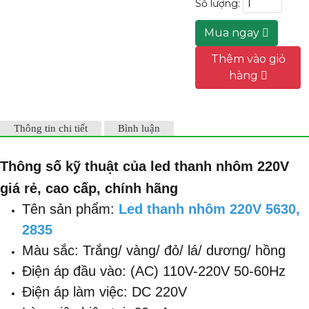
Số lượng:
Điện áp đầu
vào: (AC)
Mua ngay
110V-220V 50-
60Hz
Thêm vào giỏ
Điện áp làm
hàng
việc: DC 220V
Làm việc hiện
tại: 60mA
Công suất: 8-
Thông tin chi tiết
Bình luận
10W
Chip led: 5054,
Thông số kỹ thuật của led thanh nhôm 220V
2835, 5630,
5730
giá rẻ, cao cấp, chính hãng
Kích thước
Tên sản phẩm:
Led thanh nhôm 220V 5630,
led: Dài 50cm,
Rộng 1cm
2835
Tuổi thọ:
Màu sắc: Trắng/ vàng/ đỏ/ lá/ dương/ hồng
MTBF>
Điện áp đầu vào: (AC) 110V-220V 50-60Hz
50000h
Góc nhìn: 140
Điện áp làm việc: DC 220V
~ 180 độ