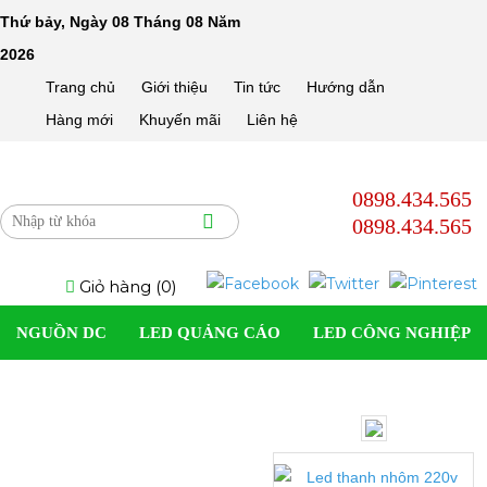
Thứ bảy, Ngày 08 Tháng 08 Năm
2026
Trang chủ
Giới thiệu
Tin tức
Hướng dẫn
Hàng mới
Khuyến mãi
Liên hệ
0898.434.565
0898.434.565
Giỏ hàng (
0
)
NGUỒN DC
LED QUẢNG CÁO
LED CÔNG NGHIỆP
SOLAR LIGHT
LED DÂN DỤNG
LED TRANG TRÍ
ĐÈN LED DÂY
PHỤ KIỆN