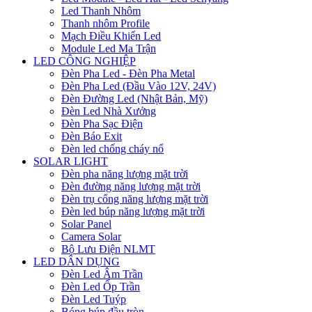
Led Thanh Nhôm
Thanh nhôm Profile
Mạch Điều Khiển Led
Module Led Ma Trận
LED CÔNG NGHIỆP
Đèn Pha Led - Đèn Pha Metal
Đèn Pha Led (Đầu Vào 12V, 24V)
Đèn Đường Led (Nhật Bản, Mỹ)
Đèn Led Nhà Xưởng
Đèn Pha Sạc Điện
Đèn Báo Exit
Đèn led chống cháy nổ
SOLAR LIGHT
Đèn pha năng lượng mặt trời
Đèn đường năng lượng mặt trời
Đèn trụ cổng năng lượng mặt trời
Đèn led búp năng lượng mặt trời
Solar Panel
Camera Solar
Bộ Lưu Điện NLMT
LED DÂN DỤNG
Đèn Led Âm Trần
Đèn Led Ốp Trần
Đèn Led Tuýp
Bóng búp đầu tròn