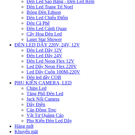
Đèn Led Sao Băng - Đèn Led Rèm
Đèn Led Trang Trí Noel
Bóng Đèn Edison
Đèn Led Chiếu Điểm
Đèn Cà Phê
Đèn Led Cảnh Quan
Cây Hoa Đèn Led
Laser Star Shower
ĐÈN LED DÂY 220V, 24V, 12V
Đèn Led Dây 12V
Đèn Led Dây 24V
Đèn Led Neon Flex 12V
Led Dây Neon Flex 220V
Led Dây Cuộn 100M-220V
Đèn led dây COB
PHỤ KIỆN CAMERA, LED
Chips Led
Tăng Phô Đèn Led
Jack Nối Camera
Dây Điện
Cáp Đồng Trục
Vật Tư Quảng Cáo
Phụ Kiện Đèn Led Dây
Hàng mới
Khuyến mãi