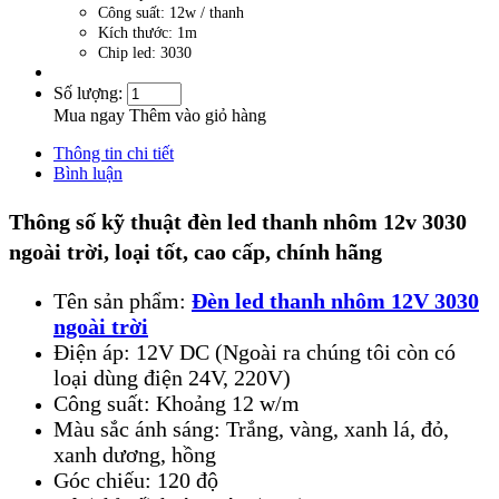
Công suất: 12w / thanh
Kích thước: 1m
Chip led: 3030
Số lượng:
Mua ngay
Thêm vào giỏ hàng
Thông tin chi tiết
Bình luận
Thông số kỹ thuật đ
èn led thanh nhôm 12v 3030
ngoài trời
,
loại t
ốt, cao cấp, chính hãng
Tên sản phẩm:
Đèn led thanh nhôm 12V 3030
ngoài trời
Điện áp: 12V DC (Ngoài ra chúng tôi còn có
loại dùng điện 24V, 220V)
Công suất: Khoảng 12 w/m
Màu sắc ánh sáng: Trắng, vàng, xanh lá, đỏ,
xanh dương, hồng
Góc chiếu: 120 độ