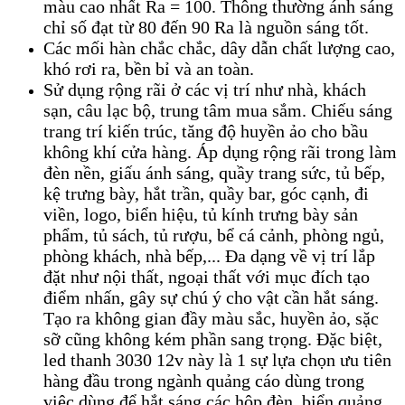
màu cao nhất Ra = 100. Thông thường ánh sáng
chỉ số đạt từ 80 đến 90 Ra là nguồn sáng tốt.
Các mối hàn chắc chắc, dây dẫn chất lượng cao,
khó rơi ra, bền bỉ và an toàn.
Sử dụng rộng rãi ở các vị trí như nhà, khách
sạn, câu lạc bộ, trung tâm mua sắm. Chiếu sáng
trang trí kiến trúc, tăng độ huyền ảo cho bầu
không khí cửa hàng. Áp dụng rộng rãi trong làm
đèn nền, giấu ánh sáng, quầy trang sức, tủ bếp,
kệ trưng bày, hắt trần, quầy bar, góc cạnh, đi
viền, logo, biển hiệu, tủ kính trưng bày sản
phẩm, tủ sách, tủ rượu, bể cá cảnh, phòng ngủ,
phòng khách, nhà bếp,... Đa dạng về vị trí lắp
đặt như nội thất, ngoại thất với mục đích tạo
điểm nhấn, gây sự chú ý cho vật cần hắt sáng.
Tạo ra không gian đầy màu sắc, huyền ảo, sặc
sỡ cũng không kém phần sang trọng. Đặc biệt,
led thanh 3030 12v này là 1 sự lựa chọn ưu tiên
hàng đầu trong ngành quảng cáo dùng trong
việc dùng để hắt sáng các hộp đèn, biển quảng