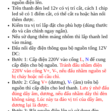
nguồn điện lên.
Trên thanh đèn led 12v có vị trí cắt, cách 1 chip
led sẽ có 1 điểm cắt, có thể cắt ra hoặc hàn nối
thêm được.
Kiểm tra vị trí lắp đặt cho phù hợp (dùng thước
đo và cân chỉnh ngay ngắn).
Nếu sử dụng thêm máng nhôm thì lắp thanh led
vào máng.
Đấu nối dây điện thông qua bộ nguồn tổng 12V
DC:
Bước 1: Cấp điện 220V vào cổng
L
,
N
để cung
cấp điện cho bộ nguồn.
Tránh đấu nhầm điện
220V vào cổng V+, V-, nếu đấu nhầm nguồn sẽ
bị cháy hoặc nổ cầu chì.
Bước 2: Cổng
V+
(dương),
V-
(âm) trên bộ
nguồn thì cấp điện cho led thanh.
Lưu ý nhớ đấu
đúng dây âm, dương, nếu đấu nhầm dây thì đèn
không sáng. Lúc này ta đảo vị trí của dây âm,
dương lại là được.
Bước 3: Bật nguồn điện lên và sử dụng đèn.