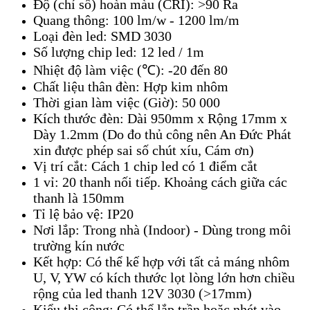
Độ (chỉ số) hoàn màu (CRI): >90 Ra
Quang thông: 100 lm/w - 1200 lm/m
Loại đèn led: SMD 3030
Số lượng chip led: 12 led / 1m
Nhiệt độ làm việc (℃): -20 đến 80
Chất liệu thân đèn: Hợp kim nhôm
Thời gian làm việc (Giờ): 50 000
Kích thước đèn: Dài 950mm x Rộng 17mm x
Dày 1.2mm (Do đo thủ công nên An Đức Phát
xin được phép sai số chút xíu, Cám ơn)
Vị trí cắt: Cách 1 chip led có 1 điểm cắt
1 vỉ: 20 thanh nối tiếp. Khoảng cách giữa các
thanh là 150mm
Tỉ lệ bảo vệ: IP20
Nơi lắp: Trong nhà (Indoor) - Dùng trong môi
trường kín nước
Kết hợp: Có thể kế hợp với tất cả máng nhôm
U, V, YW có kích thước lọt lòng lớn hơn chiều
rộng của led thanh 12V 3030 (>17mm)
Kiểu thi công: Có thể lắp trần hoặc nhét vào