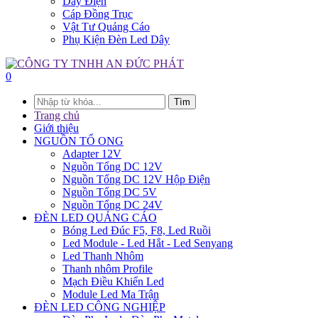
Dây Điện
Cáp Đồng Trục
Vật Tư Quảng Cáo
Phụ Kiện Đèn Led Dây
0
Tìm
Trang chủ
Giới thiệu
NGUỒN TỔ ONG
Adapter 12V
Nguồn Tổng DC 12V
Nguồn Tổng DC 12V Hộp Điện
Nguồn Tổng DC 5V
Nguồn Tổng DC 24V
ĐÈN LED QUẢNG CÁO
Bóng Led Đúc F5, F8, Led Ruồi
Led Module - Led Hắt - Led Senyang
Led Thanh Nhôm
Thanh nhôm Profile
Mạch Điều Khiển Led
Module Led Ma Trận
ĐÈN LED CÔNG NGHIỆP