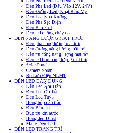
Đèn Pha Led - Đèn Pha Metal
Đèn Pha Led (Đầu Vào 12V, 24V)
Đèn Đường Led (Nhật Bản, Mỹ)
Đèn Led Nhà Xưởng
Đèn Pha Sạc Điện
Đèn Báo Exit
Đèn led chống cháy nổ
ĐÈN NĂNG LƯỢNG MẶT TRỜI
Đèn pha năng lượng mặt trời
Đèn đường năng lượng mặt trời
Đèn trụ cổng năng lượng mặt trời
Đèn led búp năng lượng mặt trời
Solar Panel
Camera Solar
Bộ Lưu Điện NLMT
ĐÈN LED DÂN DỤNG
Đèn Led Âm Trần
Đèn Led Ốp Trần
Đèn Led Tuýp
Bóng búp đầu tròn
Đèn Bàn Led
Búp trụ kín nước
Bóng đèn U led
Máng Đèn Led
ĐÈN LED TRANG TRÍ