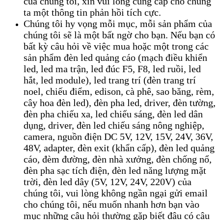
của chúng tôi, xin vui lòng cung cấp cho chúng
ta một thông tin phản hồi tích cực.
Chúng tôi hy vọng mỗi mục, mỗi sản phẩm của
chúng tôi sẽ là một bất ngờ cho bạn. Nếu bạn có
bất kỳ câu hỏi về việc mua hoặc một trong các
sản phẩm đèn led quảng cáo (mạch điều khiển
led, led ma trận, led đúc F5, F8, led ruồi, led
hắt, led module), led trang trí (đèn trang trí
noel, chiếu điểm, edison, cà phê, sao băng, rèm,
cây hoa đèn led), đèn pha led, driver, đèn tường,
đèn pha chiếu xa, led chiếu sáng, đèn led dân
dụng, driver, đèn led chiếu sáng nông nghiệp,
camera, nguồn điện DC 5V, 12V, 15V, 24V, 36V,
48V, adapter, đèn exit (khẩn cấp), đèn led quảng
cáo, đèm đường, đèn nhà xưởng, đèn chống nổ,
đèn pha sạc tích điện, đèn led năng lượng mặt
trời, đèn led dây (5V, 12V, 24V, 220V) của
chúng tôi, vui lòng không ngần ngại gửi email
cho chúng tôi, nếu muốn nhanh hơn bạn vào
mục những câu hỏi thường gặp biết đâu có câu