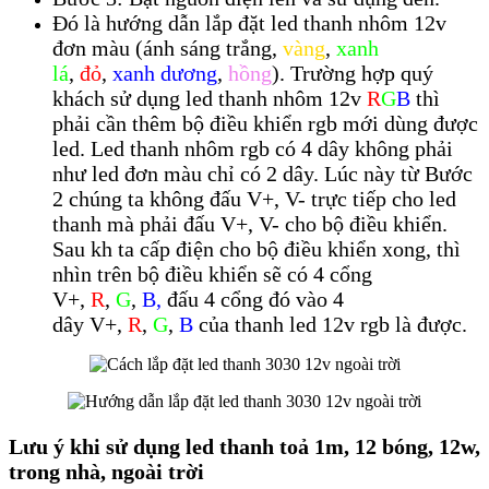
Đó là hướng dẫn lắp đặt led thanh nhôm 12v
đơn màu (ánh sáng trắng,
vàng
,
xanh
lá
,
đỏ
,
xanh dương
,
hồng
). Trường hợp quý
khách sử dụng led thanh nhôm 12v
R
G
B
thì
phải cần thêm bộ điều khiển rgb mới dùng được
led. Led thanh nhôm rgb có 4 dây không phải
như led đơn màu chỉ có 2 dây. Lúc này từ Bước
2 chúng ta không đấu V+, V- trực tiếp cho led
thanh mà phải đấu V+, V- cho bộ điều khiển.
Sau kh ta cấp điện cho bộ điều khiển xong, thì
nhìn trên bộ điều khiển sẽ có 4 cổng
V+,
R
,
G
,
B,
đấu 4 cổng đó vào 4
dây
V+,
R
,
G
,
B
của thanh led 12v rgb là được.
Lưu ý khi sử dụng led thanh toả 1m, 12 bóng, 12w,
trong nhà, ngoài trời