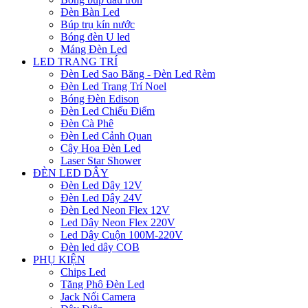
Đèn Bàn Led
Búp trụ kín nước
Bóng đèn U led
Máng Đèn Led
LED TRANG TRÍ
Đèn Led Sao Băng - Đèn Led Rèm
Đèn Led Trang Trí Noel
Bóng Đèn Edison
Đèn Led Chiếu Điểm
Đèn Cà Phê
Đèn Led Cảnh Quan
Cây Hoa Đèn Led
Laser Star Shower
ĐÈN LED DÂY
Đèn Led Dây 12V
Đèn Led Dây 24V
Đèn Led Neon Flex 12V
Led Dây Neon Flex 220V
Led Dây Cuộn 100M-220V
Đèn led dây COB
PHỤ KIỆN
Chips Led
Tăng Phô Đèn Led
Jack Nối Camera