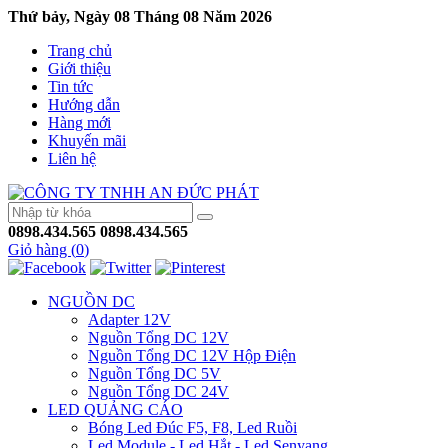
Thứ bảy, Ngày 08 Tháng 08 Năm 2026
Trang chủ
Giới thiệu
Tin tức
Hướng dẫn
Hàng mới
Khuyến mãi
Liên hệ
0898.434.565
0898.434.565
Giỏ hàng (
0
)
NGUỒN DC
Adapter 12V
Nguồn Tổng DC 12V
Nguồn Tổng DC 12V Hộp Điện
Nguồn Tổng DC 5V
Nguồn Tổng DC 24V
LED QUẢNG CÁO
Bóng Led Đúc F5, F8, Led Ruồi
Led Module - Led Hắt - Led Senyang