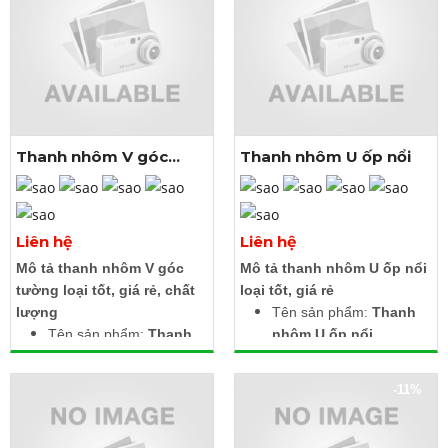
Thanh nhôm V góc
Thanh nhôm U ốp nổi
tường
Xem thêm ảnh
Xem thêm ảnh
Liên hệ
Liên hệ
Mô tả thanh nhôm V góc
Mô tả thanh nhôm U ốp nổi
tường loại tốt, giá rẻ, chất
loại tốt, giá rẻ
lượng
Tên sản phẩm:
Thanh
Tên sản phẩm:
Thanh
nhôm U ốp nổi
nhôm V góc tường
Kích thước: Rộng 17.4 x
Kích thước 2 cạnh: 15.8
Cao 7 x Lọt lòng 12.4
-11%
x 15.8mm (1616)
mm (17x7)
Lọt lòng: 10.5 mm
Chiều dài thanh: 1m, 2m,
Chiều dài thanh: 1m, 2m,
3m