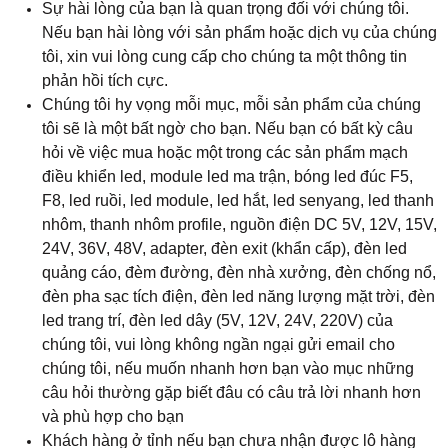
Sự hài lòng của bạn là quan trọng đối với chúng tôi.
Nếu bạn hài lòng với sản phẩm hoặc dịch vụ của chúng
tôi, xin vui lòng cung cấp cho chúng ta một thông tin
phản hồi tích cực.
Chúng tôi hy vọng mỗi mục, mỗi sản phẩm của chúng
tôi sẽ là một bất ngờ cho bạn. Nếu bạn có bất kỳ câu
hỏi về việc mua hoặc một trong các sản phẩm mạch
điều khiển led, module led ma trận, bóng led đúc F5,
F8, led ruồi, led module, led hắt, led senyang, led thanh
nhôm, thanh nhôm profile, nguồn điện DC 5V, 12V, 15V,
24V, 36V, 48V, adapter, đèn exit (khẩn cấp), đèn led
quảng cáo, đèm đường, đèn nhà xưởng, đèn chống nổ,
đèn pha sạc tích điện, đèn led năng lượng mặt trời, đèn
led trang trí, đèn led dây (5V, 12V, 24V, 220V) của
chúng tôi, vui lòng không ngần ngại gửi email cho
chúng tôi, nếu muốn nhanh hơn bạn vào mục những
câu hỏi thường gặp biết đâu có câu trả lời nhanh hơn
và phù hợp cho bạn
Khách hàng ở tỉnh nếu bạn chưa nhận được lô hàng