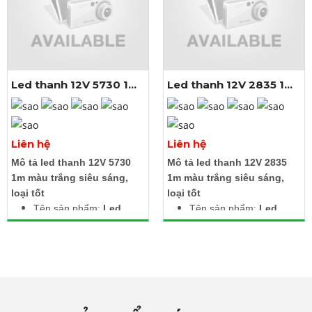
Cấp độ bảo vệ: IP67
Nhiệt độ màu: 6000K -
6500K
Chất liệu: Mạch hàn
nhôm
Chip led: SMD 3030
Led thanh 12V 5730 1m
Led thanh 12V 2835 1m
Kích thước: Dài 1m x
màu trắng
màu trắng
rộng 23.2mm
Xem thêm ảnh
Xem thêm ảnh
Liên hệ
Liên hệ
Mô tả led thanh 12V 5730
Mô tả led thanh 12V 2835
1m màu trắng siêu sáng,
1m màu trắng siêu sáng,
loại tốt
loại tốt
Tên sản phẩm:
Led
Tên sản phẩm:
Led
thanh 12V 2835 1m
thanh 12V 2835 1m
màu trắng
màu trắng
Điện áp đầu vào: DC
Điện áp đầu vào: DC
12V
12V
Công suất: 17W
Công suất: 19.2W
Màu ánh sáng: Trắng
Màu ánh sáng: Trắng