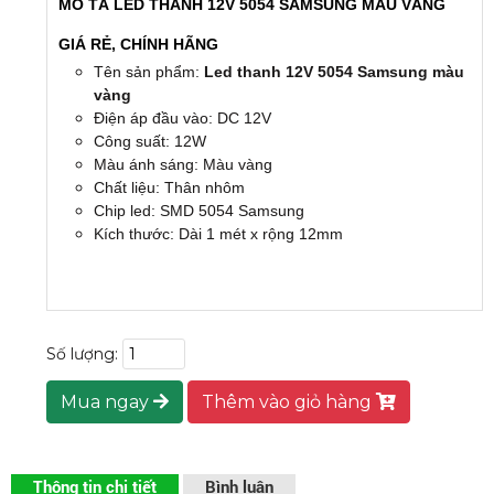
MÔ TẢ LED THANH 12V 5054 SAMSUNG MÀU VÀNG
GIÁ RẺ, CHÍNH HÃNG
Tên sản phẩm:
Led thanh 12V 5054 Samsung màu
vàng
Điện áp đầu vào: DC 12V
Công suất: 12W
Màu ánh sáng: Màu vàng
Chất liệu: Thân nhôm
Chip led: SMD 5054 Samsung
Kích thước: Dài 1 mét x rộng 12mm
Số lượng:
Mua ngay
Thêm vào giỏ hàng
Thông tin chi tiết
Bình luận