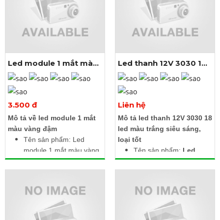
Cấp độ bảo vệ: IP65
Led module 1 mắt màu
Led thanh 12V 3030 18
vàng đậm
led màu trắng
Xem thêm ảnh
Xem thêm ảnh
3.500 đ
Liên hệ
Mô tả về led module 1 mắt
Mô tả led thanh 12V 3030 18
màu vàng đậm
led màu trắng siêu sáng,
Tên sản phẩm: Led
loại tốt
module 1 mắt màu vàng
Tên sản phẩm:
Led
đậm
thanh 12V 3030 18 led
Điện áp: 12V DC
màu trắng
Công suất: 1.5W /
Điện áp đầu vào: DC
module
12V
Kích thước: 2.5m gồm
Công suất: 27W
20 bóng liền dây
Màu ánh sáng: Trắng