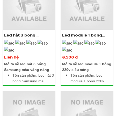
IP67: Chống nước
20 module liền dây
Kích thước bóng: Đầu
Cấp độ bảo vệ: IP67
5mm, đế 9mm
Chiều dài: 3m gồm 50
con liền dây
Led hắt 3 bóng
Led module 1 bóng
samsung màu vàng
220V
nắng
Xem thêm ảnh
Xem thêm ảnh
Liên hệ
8.500 đ
Mô tả về led hắt 3 bóng
Mô tả về led module 1 bóng
Samsung màu vàng nắng
220v siêu sáng
Tên sản phẩm: Led hắt 3
Tên sản phẩm: Led
bóng Samsung màu
module 1 bóng 220v
vàng nắng
Điện áp: 220V AC
Điện áp: 12V DC
Công suất: 1.5W /
Công suất: 1.2W /
module
module
Kích thước: 2.5m gồm
Kích thước: 2.5m gồm
20 module liền dây
20 module liền dây
Cấp độ bảo vệ: IP65