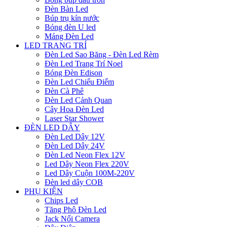
Đèn Bàn Led
Búp trụ kín nước
Bóng đèn U led
Máng Đèn Led
LED TRANG TRÍ
Đèn Led Sao Băng - Đèn Led Rèm
Đèn Led Trang Trí Noel
Bóng Đèn Edison
Đèn Led Chiếu Điểm
Đèn Cà Phê
Đèn Led Cảnh Quan
Cây Hoa Đèn Led
Laser Star Shower
ĐÈN LED DÂY
Đèn Led Dây 12V
Đèn Led Dây 24V
Đèn Led Neon Flex 12V
Led Dây Neon Flex 220V
Led Dây Cuộn 100M-220V
Đèn led dây COB
PHỤ KIỆN
Chips Led
Tăng Phô Đèn Led
Jack Nối Camera