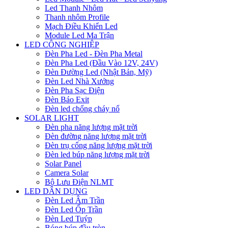
Led Thanh Nhôm
Thanh nhôm Profile
Mạch Điều Khiển Led
Module Led Ma Trận
LED CÔNG NGHIỆP
Đèn Pha Led - Đèn Pha Metal
Đèn Pha Led (Đầu Vào 12V, 24V)
Đèn Đường Led (Nhật Bản, Mỹ)
Đèn Led Nhà Xưởng
Đèn Pha Sạc Điện
Đèn Báo Exit
Đèn led chống cháy nổ
SOLAR LIGHT
Đèn pha năng lượng mặt trời
Đèn đường năng lượng mặt trời
Đèn trụ cổng năng lượng mặt trời
Đèn led búp năng lượng mặt trời
Solar Panel
Camera Solar
Bộ Lưu Điện NLMT
LED DÂN DỤNG
Đèn Led Âm Trần
Đèn Led Ốp Trần
Đèn Led Tuýp
Bóng búp đầu tròn