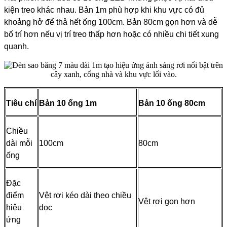
kiện treo khác nhau. Bản 1m phù hợp khi khu vực có đủ
khoảng hở để thả hết ống 100cm. Bản 80cm gọn hơn và dễ
bố trí hơn nếu vị trí treo thấp hơn hoặc có nhiều chi tiết xung
quanh.
Tiêu chí
Bản 10 ống 1m
Bản 10 ống 80cm
Chiều
dài mỗi
100cm
80cm
ống
Đặc
điểm
Vệt rơi kéo dài theo chiều
Vệt rơi gọn hơn
hiệu
dọc
ứng