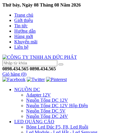
Thứ bảy, Ngày 08 Tháng 08 Năm 2026
Trang chủ
Giới thiệu
Tin tức
Hướng dẫn
Hàng mới
Khuyến mãi
Liên hệ
0898.434.565
0898.434.565
Giỏ hàng (
0
)
NGUỒN DC
Adapter 12V
Nguồn Tổng DC 12V
Nguồn Tổng DC 12V Hộp Điện
Nguồn Tổng DC 5V
Nguồn Tổng DC 24V
LED QUẢNG CÁO
Bóng Led Đúc F5, F8, Led Ruồi
Led Module - Led Hắt - Led Senyang