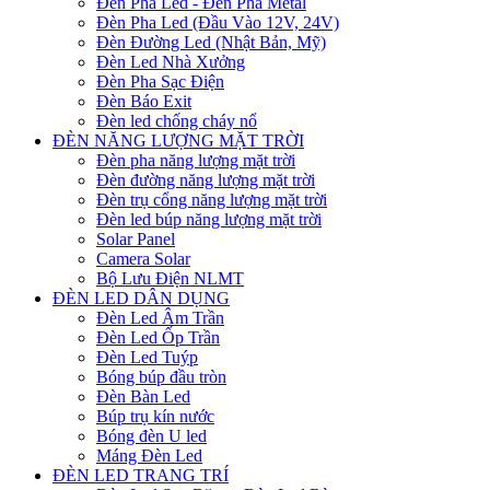
Đèn Pha Led - Đèn Pha Metal
Đèn Pha Led (Đầu Vào 12V, 24V)
Đèn Đường Led (Nhật Bản, Mỹ)
Đèn Led Nhà Xưởng
Đèn Pha Sạc Điện
Đèn Báo Exit
Đèn led chống cháy nổ
ĐÈN NĂNG LƯỢNG MẶT TRỜI
Đèn pha năng lượng mặt trời
Đèn đường năng lượng mặt trời
Đèn trụ cổng năng lượng mặt trời
Đèn led búp năng lượng mặt trời
Solar Panel
Camera Solar
Bộ Lưu Điện NLMT
ĐÈN LED DÂN DỤNG
Đèn Led Âm Trần
Đèn Led Ốp Trần
Đèn Led Tuýp
Bóng búp đầu tròn
Đèn Bàn Led
Búp trụ kín nước
Bóng đèn U led
Máng Đèn Led
ĐÈN LED TRANG TRÍ