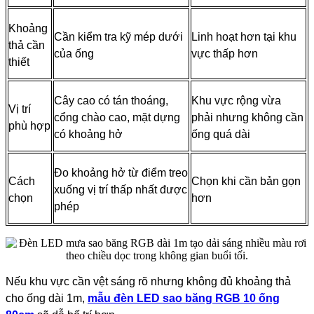
Khoảng
Cần kiểm tra kỹ mép dưới
Linh hoạt hơn tại khu
thả cần
của ống
vực thấp hơn
thiết
Cây cao có tán thoáng,
Khu vực rộng vừa
Vị trí
cổng chào cao, mặt dựng
phải nhưng không cần
phù hợp
có khoảng hở
ống quá dài
Đo khoảng hở từ điểm treo
Cách
Chọn khi cần bản gọn
xuống vị trí thấp nhất được
chọn
hơn
phép
Nếu khu vực cần vệt sáng rõ nhưng không đủ khoảng thả
cho ống dài 1m,
mẫu đèn LED sao băng RGB 10 ống