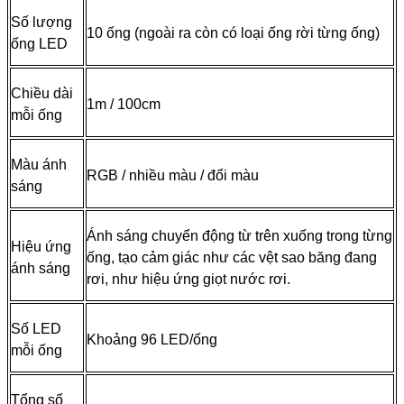
Số lượng
10 ống (ngoài ra còn có loại ống rời từng ống)
ống LED
Chiều dài
1m / 100cm
mỗi ống
Màu ánh
RGB / nhiều màu / đổi màu
sáng
Ánh sáng chuyển động từ trên xuống trong từng
Hiệu ứng
ống, tạo cảm giác như các vệt sao băng đang
ánh sáng
rơi, như hiệu ứng giọt nước rơi.
Số LED
Khoảng 96 LED/ống
mỗi ống
Tổng số