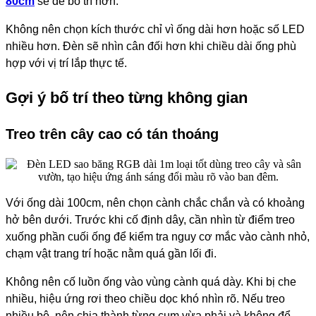
80cm
sẽ dễ bố trí hơn.
Không nên chọn kích thước chỉ vì ống dài hơn hoặc số LED
nhiều hơn. Đèn sẽ nhìn cân đối hơn khi chiều dài ống phù
hợp với vị trí lắp thực tế.
Gợi ý bố trí theo từng không gian
Treo trên cây cao có tán thoáng
Với ống dài 100cm, nên chọn cành chắc chắn và có khoảng
hở bên dưới. Trước khi cố định dây, cần nhìn từ điểm treo
xuống phần cuối ống để kiểm tra nguy cơ mắc vào cành nhỏ,
chạm vật trang trí hoặc nằm quá gần lối đi.
Không nên cố luồn ống vào vùng cành quá dày. Khi bị che
nhiều, hiệu ứng rơi theo chiều dọc khó nhìn rõ. Nếu treo
nhiều bộ, nên chia thành từng cụm vừa phải và không để