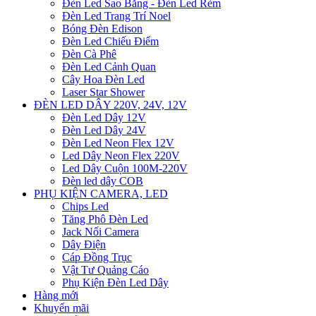
Đèn Led Sao Băng - Đèn Led Rèm
Đèn Led Trang Trí Noel
Bóng Đèn Edison
Đèn Led Chiếu Điểm
Đèn Cà Phê
Đèn Led Cảnh Quan
Cây Hoa Đèn Led
Laser Star Shower
ĐÈN LED DÂY 220V, 24V, 12V
Đèn Led Dây 12V
Đèn Led Dây 24V
Đèn Led Neon Flex 12V
Led Dây Neon Flex 220V
Led Dây Cuộn 100M-220V
Đèn led dây COB
PHỤ KIỆN CAMERA, LED
Chips Led
Tăng Phô Đèn Led
Jack Nối Camera
Dây Điện
Cáp Đồng Trục
Vật Tư Quảng Cáo
Phụ Kiện Đèn Led Dây
Hàng mới
Khuyến mãi