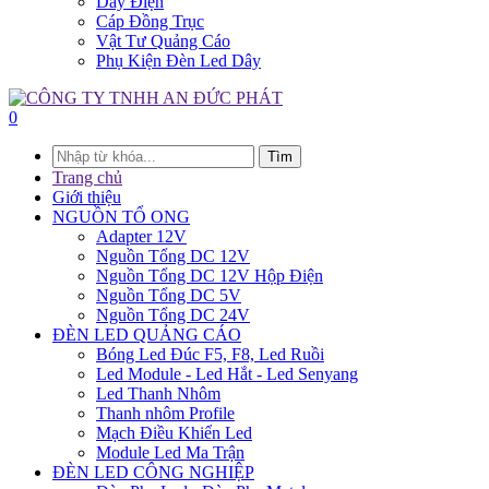
Dây Điện
Cáp Đồng Trục
Vật Tư Quảng Cáo
Phụ Kiện Đèn Led Dây
0
Tìm
Trang chủ
Giới thiệu
NGUỒN TỔ ONG
Adapter 12V
Nguồn Tổng DC 12V
Nguồn Tổng DC 12V Hộp Điện
Nguồn Tổng DC 5V
Nguồn Tổng DC 24V
ĐÈN LED QUẢNG CÁO
Bóng Led Đúc F5, F8, Led Ruồi
Led Module - Led Hắt - Led Senyang
Led Thanh Nhôm
Thanh nhôm Profile
Mạch Điều Khiển Led
Module Led Ma Trận
ĐÈN LED CÔNG NGHIỆP