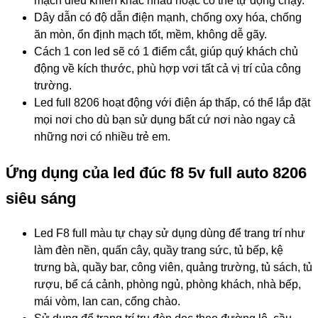
mạch điều khiển khác nhau hoặc có thể tự động chạy.
Dây dẫn có độ dẫn điện mạnh, chống oxy hóa, chống
ăn mòn, ổn định mạch tốt, mềm, không dễ gãy.
Cách 1 con led sẽ có 1 điểm cắt, giúp quý khách chủ
động về kích thước, phù hợp vơi tất cả vị trí của công
trường.
Led full 8206
hoạt động với điện áp thấp, có thể lắp đặt
mọi nơi cho dù bạn sử dụng bất cứ nơi nào ngay cả
những nơi có nhiều trẻ em.
Ứng dụng của led đúc f8 5v full auto 8206
siêu sáng
Led F8 full màu tự chạy sử dụng dùng để trang trí như
làm đèn nền, quấn cây, quầy trang sức, tủ bếp, kệ
trưng bà, quầy bar, công viên, quảng trường, tủ sách, tủ
rượu, bể cá cảnh, phòng ngủ, phòng khách, nhà bếp,
mái vòm, lan can, cổng chào.