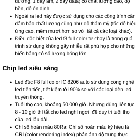
dương, 1 dây âm, 2 dây data) có chất lượng cao, độ
bền, độ ổn định.
Ngoài ra led này được sử dụng cho các công trình cần
đảm bảo chất lượng cũng như dộ thẩm mỹ (tốc độ hiệu
ứng cao, mềm mượt hơn so với tất cả các loại khác).
Điều đặc biệt của led f8 full color tự chạy là trong quá
trình sử dụng không gây nhiễu rất phù hợp cho những
biển bảng có số lượng bóng lớn.
Chip led siêu sáng
Led đúc F8 full color IC 8206 auto s
ử dụng công nghệ
led tiên tiến, tiết kiệm tới 90% so với các loại đèn led
truyền thống.
Tuổi thọ cao, khoảng 50.000 giờ. Nhưng dùng liên tục
8 - 10 giờ thì tắt cho led nghỉ ngơi, để duy trì tuổi thọ
của led lâu dài.
Chỉ số hoàn màu 80Ra: Chỉ số hoàn màu ký hiệu là
CRI (color rendering index) phản ánh độ trung thực