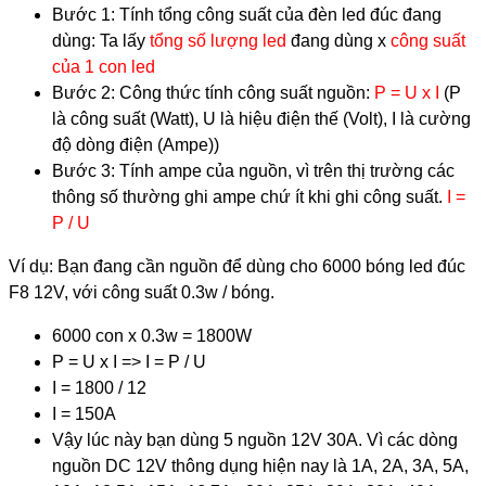
Bước 1: Tính tổng công suất của đèn led đúc đang
dùng: Ta lấy
tổng số lượng led
đang dùng x
công suất
của 1 con led
Bước 2: Công thức tính công suất nguồn:
P = U x I
(P
là công suất (Watt), U là hiệu điện thế (Volt), I là cường
độ dòng điện (Ampe))
Bước 3: Tính ampe của nguồn, vì trên thị trường các
thông số thường ghi ampe chứ ít khi ghi công suất.
I =
P / U
Ví dụ: Bạn đang cần nguồn để dùng cho 6000 bóng led đúc
F8 12V, với công suất 0.3w / bóng.
6000 con x 0.3w = 1800W
P = U x I => I = P / U
I = 1800 / 12
I = 150A
Vậy lúc này bạn dùng 5 nguồn 12V 30A. Vì các dòng
nguồn DC 12V thông dụng hiện nay là 1A, 2A, 3A, 5A,