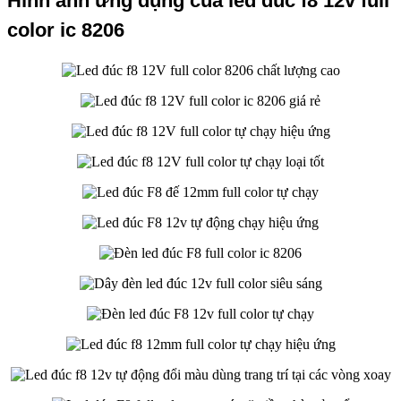
Hình ảnh ứng dụng của led đúc f8 12v full
color ic 8206