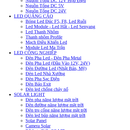
Nguồn Tổng DC 12V Hộp Điện
Nguồn Tổng DC 5V
Nguồn Tổng DC 24V
LED QUẢNG CÁO
Bóng Led Đúc F5, F8, Led Ruồi
Led Module - Led Hắt - Led Senyang
Led Thanh Nhôm
Thanh nhôm Profile
Mạch Điều Khiển Led
Module Led Ma Trận
LED CÔNG NGHIỆP
Đèn Pha Led - Đèn Pha Metal
Đèn Pha Led (Đầu Vào 12V, 24V)
Đèn Đường Led (Nhật Bản, Mỹ)
Đèn Led Nhà Xưởng
Đèn Pha Sạc Điện
Đèn Báo Exit
Đèn led chống cháy nổ
SOLAR LIGHT
Đèn pha năng lượng mặt trời
Đèn đường năng lượng mặt trời
Đèn trụ cổng năng lượng mặt trời
Đèn led búp năng lượng mặt trời
Solar Panel
Camera Solar