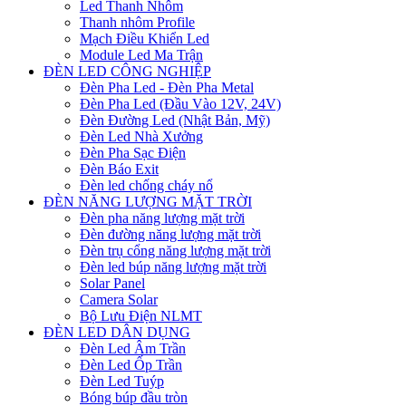
Led Thanh Nhôm
Thanh nhôm Profile
Mạch Điều Khiển Led
Module Led Ma Trận
ĐÈN LED CÔNG NGHIỆP
Đèn Pha Led - Đèn Pha Metal
Đèn Pha Led (Đầu Vào 12V, 24V)
Đèn Đường Led (Nhật Bản, Mỹ)
Đèn Led Nhà Xưởng
Đèn Pha Sạc Điện
Đèn Báo Exit
Đèn led chống cháy nổ
ĐÈN NĂNG LƯỢNG MẶT TRỜI
Đèn pha năng lượng mặt trời
Đèn đường năng lượng mặt trời
Đèn trụ cổng năng lượng mặt trời
Đèn led búp năng lượng mặt trời
Solar Panel
Camera Solar
Bộ Lưu Điện NLMT
ĐÈN LED DÂN DỤNG
Đèn Led Âm Trần
Đèn Led Ốp Trần
Đèn Led Tuýp
Bóng búp đầu tròn