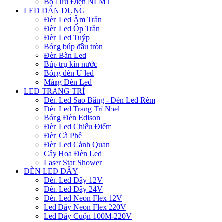
Bộ Lưu Điện NLMT
LED DÂN DỤNG
Đèn Led Âm Trần
Đèn Led Ốp Trần
Đèn Led Tuýp
Bóng búp đầu tròn
Đèn Bàn Led
Búp trụ kín nước
Bóng đèn U led
Máng Đèn Led
LED TRANG TRÍ
Đèn Led Sao Băng - Đèn Led Rèm
Đèn Led Trang Trí Noel
Bóng Đèn Edison
Đèn Led Chiếu Điểm
Đèn Cà Phê
Đèn Led Cảnh Quan
Cây Hoa Đèn Led
Laser Star Shower
ĐÈN LED DÂY
Đèn Led Dây 12V
Đèn Led Dây 24V
Đèn Led Neon Flex 12V
Led Dây Neon Flex 220V
Led Dây Cuộn 100M-220V