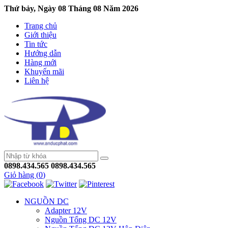
Thứ bảy, Ngày 08 Tháng 08 Năm 2026
Trang chủ
Giới thiệu
Tin tức
Hướng dẫn
Hàng mới
Khuyến mãi
Liên hệ
0898.434.565
0898.434.565
Giỏ hàng (
0
)
NGUỒN DC
Adapter 12V
Nguồn Tổng DC 12V