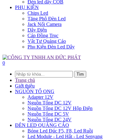
Đèn led dây COB
PHỤ KIỆN
Chips Led
Tăng Phô Đèn Led
Jack Nối Camera
Dây Điện
Cáp Đồng Trục
Vật Tư Quảng Cáo
Phụ Kiện Đèn Led Dây
0
Tìm
Trang chủ
Giới thiệu
NGUỒN TỔ ONG
Adapter 12V
Nguồn Tổng DC 12V
Nguồn Tổng DC 12V Hộp Điện
Nguồn Tổng DC 5V
Nguồn Tổng DC 24V
ĐÈN LED QUẢNG CÁO
Bóng Led Đúc F5, F8, Led Ruồi
Led Module - Led Hắt - Led Senyang