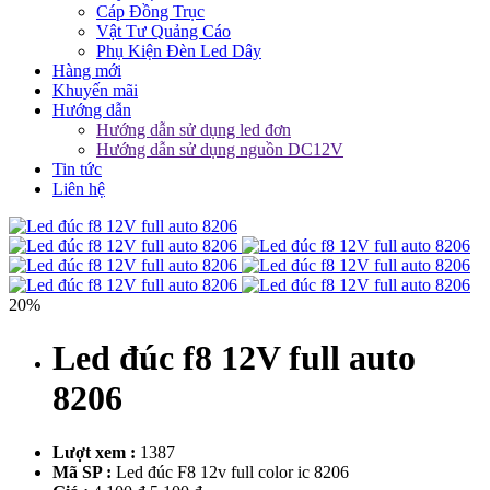
Cáp Đồng Trục
Vật Tư Quảng Cáo
Phụ Kiện Đèn Led Dây
Hàng mới
Khuyến mãi
Hướng dẫn
Hướng dẫn sử dụng led đơn
Hướng dẫn sử dụng nguồn DC12V
Tin tức
Liên hệ
20%
Led đúc f8 12V full auto
8206
Lượt xem :
1387
Mã SP :
Led đúc F8 12v full color ic 8206