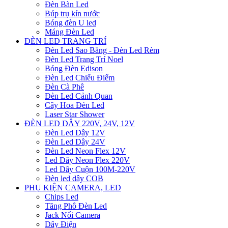
Đèn Bàn Led
Búp trụ kín nước
Bóng đèn U led
Máng Đèn Led
ĐÈN LED TRANG TRÍ
Đèn Led Sao Băng - Đèn Led Rèm
Đèn Led Trang Trí Noel
Bóng Đèn Edison
Đèn Led Chiếu Điểm
Đèn Cà Phê
Đèn Led Cảnh Quan
Cây Hoa Đèn Led
Laser Star Shower
ĐÈN LED DÂY 220V, 24V, 12V
Đèn Led Dây 12V
Đèn Led Dây 24V
Đèn Led Neon Flex 12V
Led Dây Neon Flex 220V
Led Dây Cuộn 100M-220V
Đèn led dây COB
PHỤ KIỆN CAMERA, LED
Chips Led
Tăng Phô Đèn Led
Jack Nối Camera
Dây Điện