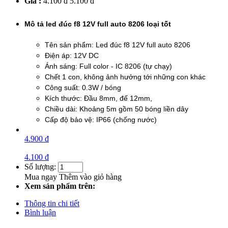
Giá :
4.100 đ
5.100 đ
Mô tả led đúc f8 12V full auto 8206 loại tốt
Tên sản phẩm: Led đúc f8 12V full auto 8206
Điện áp: 12V DC
Ánh sáng: Full color -
IC 8206 (tự chạy)
Chết 1 con, không ảnh hưởng tới những con khác
Công suất: 0.3W / bóng
Kích thước: Đầu 8mm, đế 12mm,
Chiều dài: Khoảng 5m gồm 50 bóng liền dây
Cấp độ bảo vệ: IP66 (chống nước)
4.900 đ
4.100 đ
Số lượng:
Mua ngay
Thêm vào giỏ hàng
Xem sản phẩm trên:
Thông tin chi tiết
Bình luận