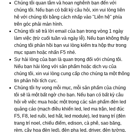
Chúng tôi quan tâm và hoan nghênh bạn đến với
chúng tôi. Nếu bạn có bất kỳ câu hỏi, xin vui lòng liên
hệ với chúng tôi bằng cách nhấp vào "Liên hệ" phía
trên góc phải màn hình.
Chúng tôi sẽ trả lời email của bạn trong vòng 1 ngày
làm việc (trừ cuối tuần và ngày lễ). Nếu bạn không thấy
chúng tôi phản hồi bạn vui lòng kiểm tra hộp thư trong
mục spam hoặc nhấn F5 nhé.
Sự hài lòng của bạn là quan trọng đối với chúng tôi.
Nếu bạn hài lòng với sản phẩm hoặc dịch vụ của
chúng tôi, xin vui lòng cung cấp cho chúng ta một thông
tin phản hồi tích cực.
Chúng tôi hy vọng mỗi mục, mỗi sản phẩm của chúng
tôi sẽ là một bất ngờ cho bạn. Nếu bạn có bất kỳ câu
hỏi về việc mua hoặc một trong các sản phẩm đèn led
quảng cáo (mạch điều khiển led, led ma trận, led đúc
F5, F8, led ruồi, led hắt, led module), led trang trí (đèn
trang trí noel, chiếu điểm, edison, cà phê, sao băng,
rèm, cây hoa đèn led), đèn pha led, driver, đèn tường,