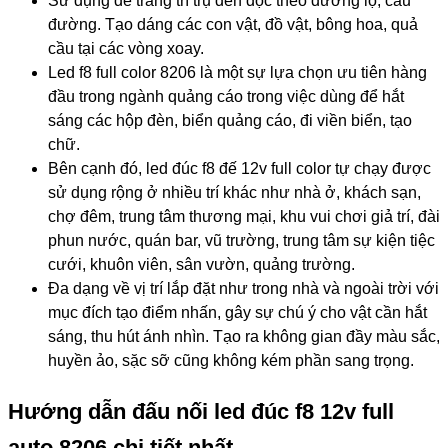
Sử dụng để trang trí trụ đèn dọc theo đường lộ, cầu
đường. Tạo dáng các con vật, đồ vật, bông hoa, quả
cầu tại các vòng xoay.
Led f8 full color 8206 là một sự lựa chọn ưu tiên hàng
đầu trong ngành quảng cáo trong việc dùng để hắt
sáng các hộp đèn, biển quảng cáo, đi viền biển, tạo
chữ.
Bên cạnh đó, led đúc f8 đế 12v full color tự chạy được
sử dụng rộng ở nhiều trí khác như nhà ở, khách sạn,
chợ đêm, trung tâm thương mại, khu vui chơi giả trí, đài
phun nước, quán bar, vũ trường, trung tâm sự kiện tiệc
cưới, khuôn viên, sân vườn, quảng trường.
Đa dạng về vị trí lắp đặt như trong nhà và ngoài trời với
mục đích tạo điểm nhấn, gây sự chú ý cho vật cần hắt
sáng, thu hút ánh nhìn. Tạo ra không gian đầy màu sắc,
huyền ảo, sặc sỡ cũng không kém phần sang trọng.
Hướng dẫn đấu nối led đúc f8 12v full
auto 8206 chi tiết nhất