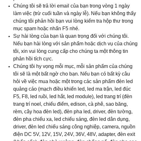
Chúng tôi sẽ trả lời email của bạn trong vòng 1 ngày
làm việc (trừ cuối tuần và ngày lễ). Nếu bạn không thấy
chúng tôi phản hồi bạn vui lòng kiểm tra hộp thư trong
mục spam hoặc nhấn F5 nhé.
Sự hài lòng của bạn là quan trọng đối với chúng tôi.
Nếu bạn hài lòng với sản phẩm hoặc dịch vụ của chúng
tôi, xin vui lòng cung cấp cho chúng ta một thông tin
phản hồi tích cực.
Chúng tôi hy vọng mỗi mục, mỗi sản phẩm của chúng
tôi sẽ là một bất ngờ cho bạn. Nếu bạn có bất kỳ câu
hỏi về việc mua hoặc một trong các sản phẩm đèn led
quảng cáo (mạch điều khiển led, led ma trận, led đúc
F5, F8, led ruồi, led hắt, led module), led trang trí (đèn
trang trí noel, chiếu điểm, edison, cà phê, sao băng,
rèm, cây hoa đèn led), đèn pha led, driver, đèn tường,
đèn pha chiếu xa, led chiếu sáng, đèn led dân dụng,
driver, đèn led chiếu sáng công nghiệp, camera, nguồn
điện DC 5V, 12V, 15V, 24V, 36V, 48V, adapter, đèn exit