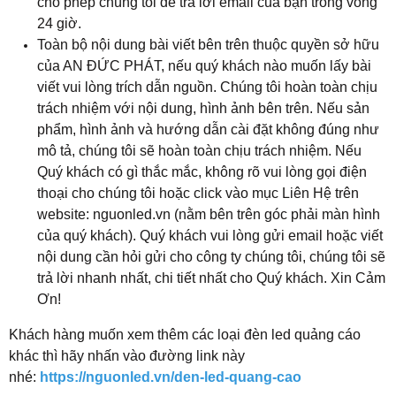
cho phép chúng tôi để trả lời email của bạn trong vòng
24 giờ.
Toàn bộ nội dung bài viết bên trên thuộc quyền sở hữu
của AN ĐỨC PHÁT, nếu quý khách nào muốn lấy bài
viết vui lòng trích dẫn nguồn. Chúng tôi hoàn toàn chịu
trách nhiệm với nội dung, hình ảnh bên trên. Nếu sản
phẩm, hình ảnh và hướng dẫn cài đặt không đúng như
mô tả, chúng tôi sẽ hoàn toàn chịu trách nhiệm. Nếu
Quý khách có gì thắc mắc, không rõ vui lòng gọi điện
thoại cho chúng tôi hoặc click vào mục Liên Hệ trên
website: nguonled.vn (nằm bên trên góc phải màn hình
của quý khách). Quý khách vui lòng gửi email hoặc viết
nội dung cần hỏi gửi cho công ty chúng tôi, chúng tôi sẽ
trả lời nhanh nhất, chi tiết nhất cho Quý khách. Xin Cảm
Ơn!
​Khách hàng muốn xem thêm các loại đèn led quảng cáo
khác thì hãy nhấn vào đường link này
nhé:
https://nguonled.vn/den-led-quang-cao