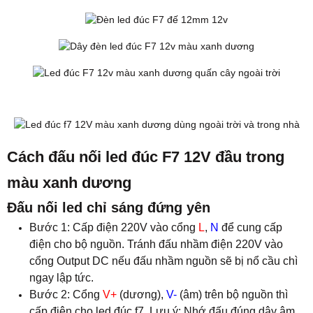
Cách đấu nối led đúc F7 12V đầu trong
màu xanh dương
Đấu nối led chỉ sáng đứng yên
Bước 1: Cấp điện 220V vào cổng
L
,
N
để cung cấp
điện cho bộ nguồn. Tránh đấu nhầm điện 220V vào
cổng Output DC nếu đấu nhầm nguồn sẽ bị nổ cầu chì
ngay lập tức.
Bước 2: Cổng
V+
(dương),
V-
(âm) trên bộ nguồn thì
cấp điện cho led đúc f7. Lưu ý: Nhớ đấu đúng dây âm,