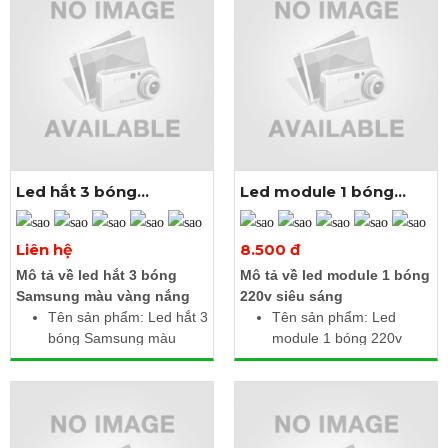
Trắng
Ánh sáng: Trắng
Công suất: 0.3W / led
Kích thước: 2.5m gồm
IP67: Chống nước
20 module liền dây
Kích thước bóng: Đầu
Cấp độ bảo vệ: IP67
5mm, đế 9mm
Chiều dài: 3m gồm 50
con liền dây
Led hắt 3 bóng
Led module 1 bóng
samsung màu vàng
220V
nắng
Xem thêm ảnh
Xem thêm ảnh
Liên hệ
8.500 đ
Mô tả về led hắt 3 bóng
Mô tả về led module 1 bóng
Samsung màu vàng nắng
220v siêu sáng
Tên sản phẩm: Led hắt 3
Tên sản phẩm: Led
bóng Samsung màu
module 1 bóng 220v
vàng nắng
Điện áp: 220V AC
Điện áp: 12V DC
Công suất: 1.5W /
Công suất: 1.2W /
module
module
Kích thước: 2.5m gồm
Kích thước: 2.5m gồm
20 module liền dây