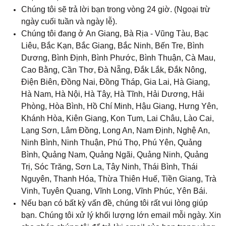
Chúng tôi sẽ trả lời bạn trong vòng 24 giờ. (Ngoại trừ
ngày cuối tuần và ngày lễ).
Chúng tôi đang ở An Giang
, 
Bà Rịa - Vũng Tàu, Bạc
Liêu, Bắc Kạn, Bắc Giang
, 
Bắc Ninh, Bến Tre, Bình
Dương, Bình Định, Bình Phước, Bình Thuận, Cà Mau,
Cao Bằng, Cần Thơ, Đà Nẵng, Đắk Lắk, Đắk Nông,
Điện Biên, Đồng Nai, Đồng Tháp, Gia Lai, Hà Giang,
Hà Nam, Hà Nội, Hà Tây, Hà Tĩnh, Hải Dương, Hải
Phòng, Hòa Bình, Hồ Chí Minh, Hậu Giang, Hưng Yên,
Khánh Hòa, Kiên Giang, Kon Tum, Lai Châu, Lào Cai,
Lạng Sơn, Lâm Đồng, Long An, Nam Định, Nghệ An,
Ninh Bình, Ninh Thuận, Phú Thọ, Phú Yên, Quảng
Bình, Quảng Nam, Quảng Ngãi, Quảng Ninh, Quảng
Trị, Sóc Trăng
, 
Sơn La, Tây Ninh, Thái Bình, Thái
Nguyên, Thanh Hóa, Thừa Thiên Huế, Tiền Giang, Trà
Vinh, Tuyên Quang, Vĩnh Long, Vĩnh Phúc, Yên Bái.
Nếu bạn có bất kỳ vấn đề, chúng tôi rất vui lòng giúp
bạn. Chúng tôi xử lý khối lượng lớn email mỗi ngày. Xin