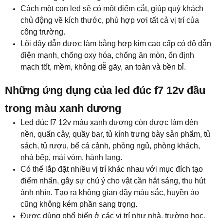
Cách một con led sẽ có một điểm cắt, giúp quý khách
chủ động về kích thước, phù hợp vơi tất cả vị trí của
công trường.
Lõi dây dẫn được làm bằng hợp kim cao cấp có độ dẫn
điện mạnh, chống oxy hóa, chống ăn mòn, ổn định
mạch tốt, mềm, không dễ gãy, an toàn và bền bỉ.
Những ứng dụng của led đúc f7 12v đầu
trong màu xanh dương
Led đúc f7 12v màu xanh dương còn được làm đèn
nền, quấn cây, quầy bar, tủ kính trưng bày sản phẩm, tủ
sách, tủ rượu, bể cá cảnh, phòng ngủ, phòng khách,
nhà bếp, mái vòm, hành lang.
Có thể lắp đặt nhiều vị trí khác nhau với mục đích tạo
điểm nhấn, gây sự chú ý cho vật cần hắt sáng, thu hút
ánh nhìn. Tạo ra không gian đầy màu sắc, huyền ảo
cũng không kém phần sang trọng.
Được dùng phổ biến ở các vị trí như nhà, trường học,