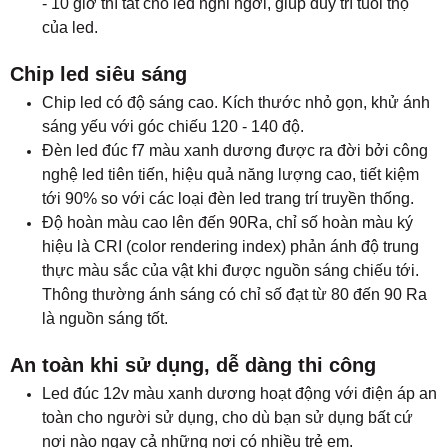
- 10 giờ thì tắt cho led nghỉ ngơi, giúp duy trì tuổi thọ
của led.
Chip led siêu sáng
Chip led có độ sáng cao. Kích thước nhỏ gọn, khử ánh
sáng yếu với góc chiếu 120 - 140 độ.
Đèn led đúc f7 màu xanh dương được ra đời bởi công
nghệ led tiên tiến, hiệu quả năng lượng cao, tiết kiệm
tới 90% so với các loại đèn led trang trí truyền thống.
Độ hoàn màu cao lên đến 90Ra, chỉ số hoàn màu ký
hiệu là CRI (color rendering index) phản ánh độ trung
thực màu sắc của vật khi được nguồn sáng chiếu tới.
Thông thường ánh sáng có chỉ số đạt từ 80 đến 90 Ra
là nguồn sáng tốt.
An toàn khi sử dụng, dễ dàng thi công
Led đúc 12v màu xanh dương hoạt động với điện áp an
toàn cho người sử dụng, cho dù bạn sử dụng bất cứ
nơi nào ngay cả những nơi có nhiều trẻ em.