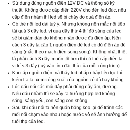
Sử dụng đúng nguồn điện 12V DC và thông số kỹ
thuật. Không được cấp điện 220V cho đèn led đúc, nếu
cấp điện nhầm thì led sẽ bị cháy do quá điện áp.
Có thể nối led dài tuỳ ý. Nhưng không nên mắc nối tiếp
tải quá 3 dây led, vì qua dây thứ 4 thì độ sáng của led
sẽ bị giảm dần do không nhận được đủ điện áp. Nên
cách 3 dây ta cấp 1 nguồn điện để led có đủ điện áp để
sáng (mắc theo mạch điện song song). Không nhất thiết
là phải cách 3 dây, muốn tốt hơn thì có thể cấp điện tại
vị trí < 3 dây (tuỳ vào tính đặc thù của mỗi công trình).
Khi cấp nguồn điện mà thấy led nhấp nháy liên tục thì
kiểm tra lại xem công suất của nguồn có đủ hay không.
Lúc đấu nối các mối dây phải đúng dây âm, dương.
Nếu đấu nhầm thì sẽ xảy ra trường hợp led không
sáng, sáng yếu, con sáng con không.
Sau khi đấu nối ta nên quấn băng keo lại để tránh các
mối nối chạm vào nhau hoặc nước vô sẽ ảnh hưởng đế
tuổi thọ của led.