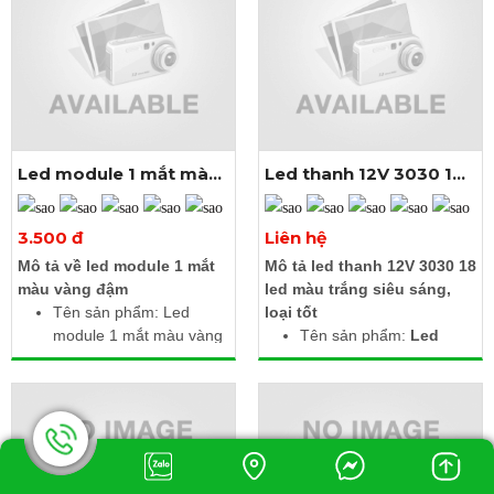
20 module liền dây
Cấp độ bảo vệ: IP65
Cấp độ bảo vệ: IP65
Led module 1 mắt màu
Led thanh 12V 3030 18
vàng đậm
led màu trắng
Xem thêm ảnh
Xem thêm ảnh
3.500 đ
Liên hệ
Mô tả về led module 1 mắt
Mô tả led thanh 12V 3030 18
màu vàng đậm
led màu trắng siêu sáng,
Tên sản phẩm: Led
loại tốt
module 1 mắt màu vàng
Tên sản phẩm:
Led
đậm
thanh 12V 3030 18 led
Điện áp: 12V DC
màu trắng
Công suất: 1.5W /
Điện áp đầu vào: DC
module
12V
Kích thước: 2.5m gồm
Công suất: 27W
20 bóng liền dây
Màu ánh sáng: Trắng