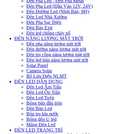
Đèn Pha Led - Đèn Pha Metal
Đèn Pha Led (Đầu Vào 12V, 24V)
Đèn Đường Led (Nhật Bản, Mỹ)
Đèn Led Nhà Xưởng
Đèn Pha Sạc Điện
Đèn Báo Exit
Đèn led chống cháy nổ
ĐÈN NĂNG LƯỢNG MẶT TRỜI
Đèn pha năng lượng mặt trời
Đèn đường năng lượng mặt trời
Đèn trụ cổng năng lượng mặt trời
Đèn led búp năng lượng mặt trời
Solar Panel
Camera Solar
Bộ Lưu Điện NLMT
ĐÈN LED DÂN DỤNG
Đèn Led Âm Trần
Đèn Led Ốp Trần
Đèn Led Tuýp
Bóng búp đầu tròn
Đèn Bàn Led
Búp trụ kín nước
Bóng đèn U led
Máng Đèn Led
ĐÈN LED TRANG TRÍ