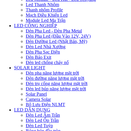
Led Thanh Nhôm
Thanh nhôm Profile
Mạch Điều Khiển Led
Module Led Ma Trận
LED CÔNG NGHIỆP
Đèn Pha Led - Đèn Pha Metal
Đèn Pha Led (Đầu Vào 12V, 24V)
Đèn Đường Led (Nhật Bản, Mỹ)
Đèn Led Nhà Xưởng
Đèn Pha Sạc Điện
Đèn Báo Exit
Đèn led chống cháy nổ
SOLAR LIGHT
Đèn pha năng lượng mặt trời
Đèn đường năng lượng mặt trời
Đèn trụ cổng năng lượng mặt trời
Đèn led búp năng lượng mặt trời
Solar Panel
Camera Solar
Bộ Lưu Điện NLMT
LED DÂN DỤNG
Đèn Led Âm Trần
Đèn Led Ốp Trần
Đèn Led Tuýp
Bóng búp đầu tròn