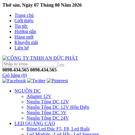
Thứ sáu, Ngày 07 Tháng 08 Năm 2026
Trang chủ
Giới thiệu
Tin tức
Hướng dẫn
Hàng mới
Khuyến mãi
Liên hệ
0898.434.565
0898.434.565
Giỏ hàng (
0
)
NGUỒN DC
Adapter 12V
Nguồn Tổng DC 12V
Nguồn Tổng DC 12V Hộp Điện
Nguồn Tổng DC 5V
Nguồn Tổng DC 24V
LED QUẢNG CÁO
Bóng Led Đúc F5, F8, Led Ruồi
Led Module - Led Hắt - Led Senyang