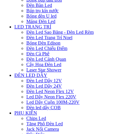
Đèn Bàn Led
Búp trụ kín nước
Bóng đèn U led
Máng Đèn Led
LED TRANG TRÍ
Đèn Led Sao Băng - Đèn Led Rèm
Đèn Led Trang Trí Noel
Bóng Đèn Edison
Đèn Led Chiếu Điểm
Đèn Cà Phê
Đèn Led Cảnh Quan
Cây Hoa Đèn Led
Laser Star Shower
ĐÈN LED DÂY
Đèn Led Dây 12V
Đèn Led Dây 24V
Đèn Led Neon Flex 12V
Led Dây Neon Flex 220V
Led Dây Cuộn 100M-220V
Đèn led dây COB
PHỤ KIỆN
Chips Led
Tăng Phô Đèn Led
Jack Nối Camera