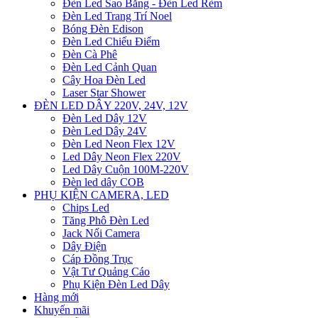
Đèn Led Sao Băng - Đèn Led Rèm
Đèn Led Trang Trí Noel
Bóng Đèn Edison
Đèn Led Chiếu Điểm
Đèn Cà Phê
Đèn Led Cảnh Quan
Cây Hoa Đèn Led
Laser Star Shower
ĐÈN LED DÂY 220V, 24V, 12V
Đèn Led Dây 12V
Đèn Led Dây 24V
Đèn Led Neon Flex 12V
Led Dây Neon Flex 220V
Led Dây Cuộn 100M-220V
Đèn led dây COB
PHỤ KIỆN CAMERA, LED
Chips Led
Tăng Phô Đèn Led
Jack Nối Camera
Dây Điện
Cáp Đồng Trục
Vật Tư Quảng Cáo
Phụ Kiện Đèn Led Dây
Hàng mới
Khuyến mãi