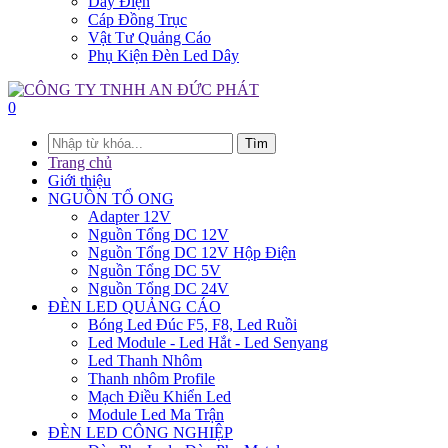
Dây Điện
Cáp Đồng Trục
Vật Tư Quảng Cáo
Phụ Kiện Đèn Led Dây
0
Tìm
Trang chủ
Giới thiệu
NGUỒN TỔ ONG
Adapter 12V
Nguồn Tổng DC 12V
Nguồn Tổng DC 12V Hộp Điện
Nguồn Tổng DC 5V
Nguồn Tổng DC 24V
ĐÈN LED QUẢNG CÁO
Bóng Led Đúc F5, F8, Led Ruồi
Led Module - Led Hắt - Led Senyang
Led Thanh Nhôm
Thanh nhôm Profile
Mạch Điều Khiển Led
Module Led Ma Trận
ĐÈN LED CÔNG NGHIỆP