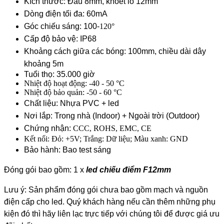
Kích thước: Đầu 8mm, khoét lỗ 12mm
Dòng điện tối đa: 60mA
Góc chiếu sáng: 100-
120°
Cấp độ bảo vệ: IP68
Khoảng cách giữa các bóng: 100mm, chiều dài dây
khoảng 5m
Tuổi thọ: 35.000 giờ
Nhiệt độ hoạt động: -40 - 50 °C
Nhiệt độ bảo quản: -50 - 60 °C
Chất liệu: Nhựa PVC + led
Nơi lắp: Trong nhà (Indoor) + Ngoài trời (Outdoor)
Chứng nhận:
CCC, ROHS, EMC, CE
Kết nối: Đỏ: +5V; Trắng: Dữ liệu; Màu xanh: GND
Bảo hành: Bao test sáng
Đóng gói bao gồm: 1 x
led chiếu điểm F12mm
Lưu ý: Sản phẩm đóng gói chưa bao gồm mạch và nguồn
điện cấp cho led. Quý khách hàng nếu cần thêm những phụ
kiện đó thì hãy liên lạc trực tiếp với chúng tôi để được giá ưu