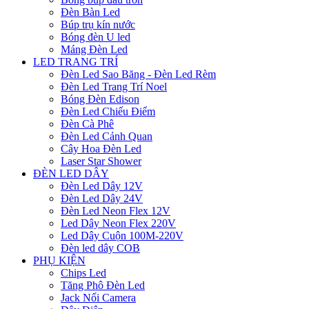
Đèn Bàn Led
Búp trụ kín nước
Bóng đèn U led
Máng Đèn Led
LED TRANG TRÍ
Đèn Led Sao Băng - Đèn Led Rèm
Đèn Led Trang Trí Noel
Bóng Đèn Edison
Đèn Led Chiếu Điểm
Đèn Cà Phê
Đèn Led Cảnh Quan
Cây Hoa Đèn Led
Laser Star Shower
ĐÈN LED DÂY
Đèn Led Dây 12V
Đèn Led Dây 24V
Đèn Led Neon Flex 12V
Led Dây Neon Flex 220V
Led Dây Cuộn 100M-220V
Đèn led dây COB
PHỤ KIỆN
Chips Led
Tăng Phô Đèn Led
Jack Nối Camera