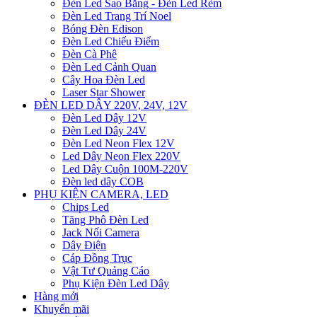
Đèn Led Sao Băng - Đèn Led Rèm
Đèn Led Trang Trí Noel
Bóng Đèn Edison
Đèn Led Chiếu Điểm
Đèn Cà Phê
Đèn Led Cảnh Quan
Cây Hoa Đèn Led
Laser Star Shower
ĐÈN LED DÂY 220V, 24V, 12V
Đèn Led Dây 12V
Đèn Led Dây 24V
Đèn Led Neon Flex 12V
Led Dây Neon Flex 220V
Led Dây Cuộn 100M-220V
Đèn led dây COB
PHỤ KIỆN CAMERA, LED
Chips Led
Tăng Phô Đèn Led
Jack Nối Camera
Dây Điện
Cáp Đồng Trục
Vật Tư Quảng Cáo
Phụ Kiện Đèn Led Dây
Hàng mới
Khuyến mãi