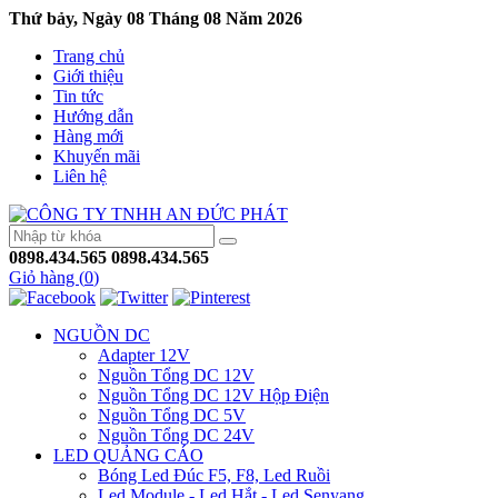
Thứ bảy, Ngày 08 Tháng 08 Năm 2026
Trang chủ
Giới thiệu
Tin tức
Hướng dẫn
Hàng mới
Khuyến mãi
Liên hệ
0898.434.565
0898.434.565
Giỏ hàng (
0
)
NGUỒN DC
Adapter 12V
Nguồn Tổng DC 12V
Nguồn Tổng DC 12V Hộp Điện
Nguồn Tổng DC 5V
Nguồn Tổng DC 24V
LED QUẢNG CÁO
Bóng Led Đúc F5, F8, Led Ruồi
Led Module - Led Hắt - Led Senyang