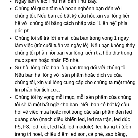
Ngày làm việc: Thứ Hai đến Thứ Bảy.
Chúng tôi quan tâm và hoan nghênh bạn đến với
chúng tôi. Nếu bạn có bất kỳ câu hỏi, xin vui lòng liên
hệ với chúng tôi bằng cách nhấp vào "Liên hệ" phía
góc ph.
Chúng tôi sẽ trả lời email của bạn trong vòng 1 ngày
làm việc (trừ cuối tuần và ngày lễ). Nếu bạn không thấy
chúng tôi phản hồi bạn vui lòng kiểm tra hộp thư trong
mục spam hoặc nhấn F5 nhé.
Sự hài lòng của bạn là quan trọng đối với chúng tôi.
Nếu bạn hài lòng với sản phẩm hoặc dịch vụ của
chúng tôi, xin vui lòng cung cấp cho chúng ta một thông
tin phản hồi tích cực.
Chúng tôi hy vọng mỗi mục, mỗi sản phẩm của chúng
tôi sẽ là một bất ngờ cho bạn. Nếu bạn có bất kỳ câu
hỏi về việc mua hoặc một trong các sản phẩm đèn led
quảng cáo (mạch điều khiển led, led ma trận, led đúc
F5, F8, led ruồi, led hắt, led module), led trang trí (đèn
trang trí noel, chiếu điểm, edison, cà phê, sao băng,