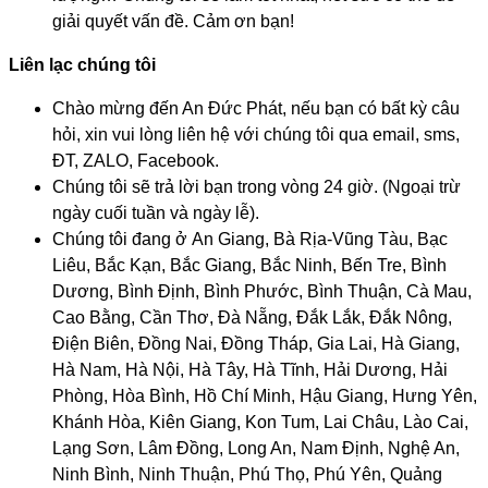
giải quyết vấn đề. Cảm ơn bạn!
Liên lạc chúng tôi
Chào mừng đến An Đức Phát, nếu bạn có bất kỳ câu
hỏi, xin vui lòng liên hệ với chúng tôi qua email, sms,
ĐT, ZALO, Facebook.
Chúng tôi sẽ trả lời bạn trong vòng 24 giờ. (Ngoại trừ
ngày cuối tuần và ngày lễ).
Chúng tôi đang ở An Giang
, 
Bà Rịa-Vũng Tàu, Bạc
Liêu, Bắc Kạn, Bắc Giang
, 
Bắc Ninh, Bến Tre, Bình
Dương, Bình Định, Bình Phước, Bình Thuận, Cà Mau,
Cao Bằng, Cần Thơ, Đà Nẵng, Đắk Lắk, Đắk Nông,
Điện Biên, Đồng Nai, Đồng Tháp, Gia Lai, Hà Giang,
Hà Nam, Hà Nội, Hà Tây, Hà Tĩnh, Hải Dương, Hải
Phòng, Hòa Bình, Hồ Chí Minh, Hậu Giang, Hưng Yên,
Khánh Hòa, Kiên Giang, Kon Tum, Lai Châu, Lào Cai,
Lạng Sơn, Lâm Đồng, Long An, Nam Định, Nghệ An,
Ninh Bình, Ninh Thuận, Phú Thọ, Phú Yên, Quảng