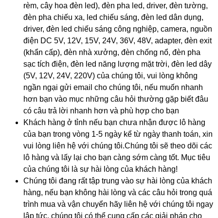
rèm, cây hoa đèn led), đèn pha led, driver, đèn tường,
đèn pha chiếu xa, led chiếu sáng, đèn led dân dụng,
driver, đèn led chiếu sáng công nghiệp, camera, nguồn
điện DC 5V, 12V, 15V, 24V, 36V, 48V, adapter, đèn exit
(khẩn cấp), đèn nhà xưởng, đèn chống nổ, đèn pha
sạc tích điện, đèn led năng lượng mặt trời, đèn led dây
(5V, 12V, 24V, 220V) của chúng tôi, vui lòng không
ngần ngại gửi email cho chúng tôi, nếu muốn nhanh
hơn bạn vào mục những câu hỏi thường gặp biết đâu
có câu trả lời nhanh hơn và phù hợp cho bạn
Khách hàng ở tỉnh nếu bạn chưa nhận được lô hàng
của bạn trong vòng 1-5 ngày kể từ ngày thanh toán, xin
vui lòng liên hệ với chúng tôi.Chúng tôi sẽ theo dõi các
lô hàng và lấy lại cho bạn càng sớm càng tốt. Mục tiêu
của chúng tôi là sự hài lòng của khách hàng!
Chúng tôi đang rất tập trung vào sự hài lòng của khách
hàng, nếu bạn không hài lòng và các câu hỏi trong quá
trình mua và vận chuyển hãy liên hệ với chúng tôi ngay
lập tức, chúng tôi có thể cung cấp các giải pháp cho