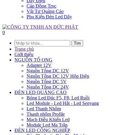
Dây Điện
Cáp Đồng Trục
Vật Tư Quảng Cáo
Phụ Kiện Đèn Led Dây
0
Tìm
Trang chủ
Giới thiệu
NGUỒN TỔ ONG
Adapter 12V
Nguồn Tổng DC 12V
Nguồn Tổng DC 12V Hộp Điện
Nguồn Tổng DC 5V
Nguồn Tổng DC 24V
ĐÈN LED QUẢNG CÁO
Bóng Led Đúc F5, F8, Led Ruồi
Led Module - Led Hắt - Led Senyang
Led Thanh Nhôm
Thanh nhôm Profile
Mạch Điều Khiển Led
Module Led Ma Trận
ĐÈN LED CÔNG NGHIỆP