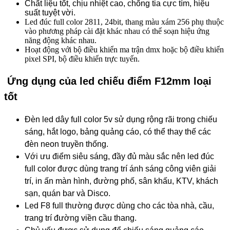
Chất liệu tốt, chịu nhiệt cao, chống tia cực tím, hiệu
suất tuyệt vời.
Led đúc full color 2811, 24bit, thang màu xám 256 phụ thuộc
vào phương pháp cài đặt khác nhau có thể soạn hiệu ứng
năng động khác nhau.
Hoạt động với bộ điều khiển ma trận dmx hoặc bộ điều khiển
pixel SPI, bộ điều khiển trực tuyến.
Ứng dụng của led chiếu điểm F12mm loại
tốt
Đèn led dây full color 5v sử dụng rộng rãi trong chiếu
sáng, hắt logo, bảng quảng cáo, có thể thay thế các
đèn neon truyền thống.​
Với ưu điểm siêu sáng, đầy đủ màu sắc nên led đúc
full color được dùng trang trí ánh sáng công viên giải
trí, in ấn màn hình, đường phố, sân khấu, KTV, khách
sạn, quán bar và Disco.
Led F8 full thường được dùng cho các tòa nhà, cầu,
trang trí đường viền cầu thang.