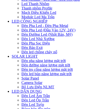
Led Thanh Nhôm
Thanh nhôm Profile
Mạch Điều Khiển Led
Module Led Ma Trận
LED CÔNG NGHIỆP
Đèn Pha Led - Đèn Pha Metal
Đèn Pha Led (Đầu Vào 12V, 24V)
Đèn Đường Led (Nhật Bản, Mỹ)
Đèn Led Nhà Xưởng
Đèn Pha Sạc Điện
Đèn Báo Exit
Đèn led chống cháy nổ
SOLAR LIGHT
Đèn pha năng lượng mặt trời
Đèn đường năng lượng mặt trời
Đèn trụ cổng năng lượng mặt trời
Đèn led búp năng lượng mặt trời
Solar Panel
Camera Solar
Bộ Lưu Điện NLMT
LED DÂN DỤNG
Đèn Led Âm Trần
Đèn Led Ốp Trần
Đèn Led Tuýp
Bóng búp đầu tròn