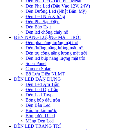
Đèn Pha Led - Đèn Pha Metal
Đèn Pha Led (Đầu Vào 12V, 24V)
Đèn Đường Led (Nhật Bản, Mỹ)
Đèn Led Nhà Xưởng
Đèn Pha Sạc Điện
Đèn Báo Exit
Đèn led chống cháy nổ
ĐÈN NĂNG LƯỢNG MẶT TRỜI
Đèn pha năng lượng mặt trời
Đèn đường năng lượng mặt trời
Đèn trụ cổng năng lượng mặt trời
Đèn led búp năng lượng mặt trời
Solar Panel
Camera Solar
Bộ Lưu Điện NLMT
ĐÈN LED DÂN DỤNG
Đèn Led Âm Trần
Đèn Led Ốp Trần
Đèn Led Tuýp
Bóng búp đầu tròn
Đèn Bàn Led
Búp trụ kín nước
Bóng đèn U led
Máng Đèn Led
ĐÈN LED TRANG TRÍ