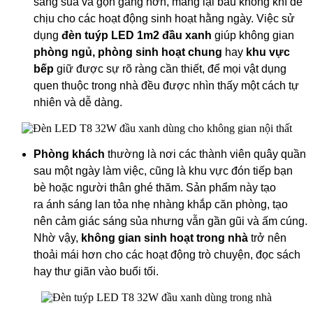
sáng sủa và gọn gàng hơn, mang lại bầu không khí dễ
chịu cho các hoạt động sinh hoạt hằng ngày. Việc sử
dụng
đèn tuýp LED 1m2 đầu xanh
giúp không gian
phòng ngủ, phòng sinh hoạt chung
hay
khu vực
bếp
giữ được sự rõ ràng cần thiết, để mọi vật dụng
quen thuộc trong nhà đều được nhìn thấy một cách tự
nhiên và dễ dàng.
Phòng khách
thường là nơi các thành viên quây quần
sau một ngày làm việc, cũng là khu vực đón tiếp bạn
bè hoặc người thân ghé thăm. Sản phẩm này tạo
ra ánh sáng lan tỏa nhẹ nhàng khắp căn phòng, tạo
nên cảm giác sáng sủa nhưng vẫn gần gũi và ấm cúng.
Nhờ vậy,
không gian sinh hoạt trong nhà
trở nên
thoải mái hơn cho các hoạt động trò chuyện, đọc sách
hay thư giãn vào buổi tối.