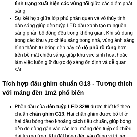
tình trạng xuất hiện các vùng tối
giữa các điểm phát
sáng.
Sự kết hợp giữa lớp phủ phản quan và vỏ thủy tinh
dẫn sáng giúp đèn tuýp LED đầu xanh tạo ra nguồn
sáng phân bố đồng đều trong không gian. Khi sử dụng
trong các khu vực chiếu sáng trong nhà, vùng ánh sáng
hình thành từ bóng đèn này có
độ phủ rõ ràng
hơn
trên bề mặt chiếu sáng, giúp khu vực sinh hoạt hoặc
làm việc luôn giữ được độ sáng ổn định và dễ quan
sát.
Tích hợp đầu ghim chuẩn G13 - Tương thích
với máng đèn 1m2 phổ biến
Phần đầu của
đèn tuýp LED 32W
được thiết kế theo
chuẩn
chân ghim G13
. Hai chân ghim được bố trí ở
hai đầu bóng theo khoảng cách tiêu chuẩn, giúp bóng
đèn dễ dàng gắn vào các loại máng đèn tuýp có chiều
dài tương ứng. Khi đặt bóng đèn vào đúng vị trí trên