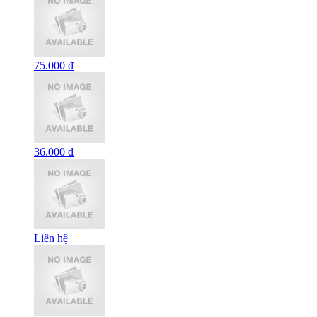
75.000 đ
36.000 đ
Liên hệ