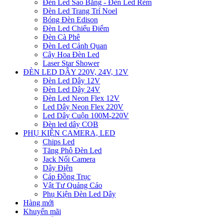
Đèn Led Sao Băng - Đèn Led Rèm
Đèn Led Trang Trí Noel
Bóng Đèn Edison
Đèn Led Chiếu Điểm
Đèn Cà Phê
Đèn Led Cảnh Quan
Cây Hoa Đèn Led
Laser Star Shower
ĐÈN LED DÂY 220V, 24V, 12V
Đèn Led Dây 12V
Đèn Led Dây 24V
Đèn Led Neon Flex 12V
Led Dây Neon Flex 220V
Led Dây Cuộn 100M-220V
Đèn led dây COB
PHỤ KIỆN CAMERA, LED
Chips Led
Tăng Phô Đèn Led
Jack Nối Camera
Dây Điện
Cáp Đồng Trục
Vật Tư Quảng Cáo
Phụ Kiện Đèn Led Dây
Hàng mới
Khuyến mãi