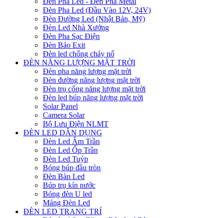
Đèn Pha Led - Đèn Pha Metal
Đèn Pha Led (Đầu Vào 12V, 24V)
Đèn Đường Led (Nhật Bản, Mỹ)
Đèn Led Nhà Xưởng
Đèn Pha Sạc Điện
Đèn Báo Exit
Đèn led chống cháy nổ
ĐÈN NĂNG LƯỢNG MẶT TRỜI
Đèn pha năng lượng mặt trời
Đèn đường năng lượng mặt trời
Đèn trụ cổng năng lượng mặt trời
Đèn led búp năng lượng mặt trời
Solar Panel
Camera Solar
Bộ Lưu Điện NLMT
ĐÈN LED DÂN DỤNG
Đèn Led Âm Trần
Đèn Led Ốp Trần
Đèn Led Tuýp
Bóng búp đầu tròn
Đèn Bàn Led
Búp trụ kín nước
Bóng đèn U led
Máng Đèn Led
ĐÈN LED TRANG TRÍ