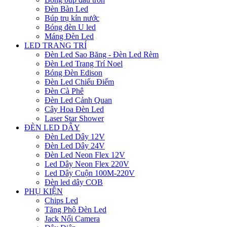
Đèn Bàn Led
Búp trụ kín nước
Bóng đèn U led
Máng Đèn Led
LED TRANG TRÍ
Đèn Led Sao Băng - Đèn Led Rèm
Đèn Led Trang Trí Noel
Bóng Đèn Edison
Đèn Led Chiếu Điểm
Đèn Cà Phê
Đèn Led Cảnh Quan
Cây Hoa Đèn Led
Laser Star Shower
ĐÈN LED DÂY
Đèn Led Dây 12V
Đèn Led Dây 24V
Đèn Led Neon Flex 12V
Led Dây Neon Flex 220V
Led Dây Cuộn 100M-220V
Đèn led dây COB
PHỤ KIỆN
Chips Led
Tăng Phô Đèn Led
Jack Nối Camera