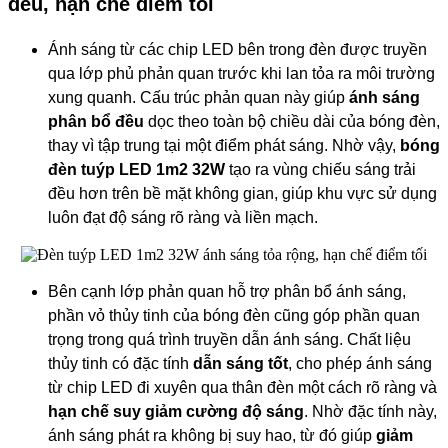
đều, hạn chế điểm tối
Ánh sáng từ các chip LED bên trong đèn được truyền
qua lớp phủ phản quan trước khi lan tỏa ra môi trường
xung quanh. Cấu trúc phản quan này giúp
ánh sáng
phân bổ đều
dọc theo toàn bộ chiều dài của bóng đèn,
thay vì tập trung tại một điểm phát sáng. Nhờ vậy,
bóng
đèn tuýp LED 1m2 32W
tạo ra vùng chiếu sáng trải
đều hơn trên bề mặt không gian, giúp khu vực sử dụng
luôn đạt độ sáng rõ ràng và liền mạch.
Bên cạnh lớp phản quan hỗ trợ phân bổ ánh sáng,
phần vỏ thủy tinh của bóng đèn cũng góp phần quan
trọng trong quá trình truyền dẫn ánh sáng. Chất liệu
thủy tinh có đặc tính
dẫn sáng tốt
, cho phép ánh sáng
từ chip LED đi xuyên qua thân đèn một cách rõ ràng và
hạn chế suy giảm cường độ sáng
. Nhờ đặc tính này,
ánh sáng phát ra không bị suy hao, từ đó giúp
giảm