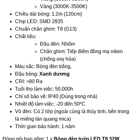
Vàng (3000K-3500K)
Chiều dài bóng: 1.2m (120cm)
Chip LED: SMD 2835
Chuẩn chân ghim: T8 (G13)
Chất liệu:
Đầu đèn: Nhôm
Chân ghim: Tiếp điểm đồng mạ niken
(chống oxy hóa)
Màu sắc: Bóng đèn trắng,
Đầu bóng:
Xanh dương
CRI: >80 Ra
Tuổi thọ làm việc: 50.000h
Chỉ số bảo vệ: IP40 (Dùng trong nhà)
Nhiệt độ làm việc: -20 đến 50ºC
Vỏ đèn: Có 2 lớp (ngoài cùng là thủy tinh, bên trong
là miếng tán quang mica)
Thời gian bảo hành: 1 năm
Đóng gói bao gồm: 1 x
Bóng đèn tuýp LED T8 32W