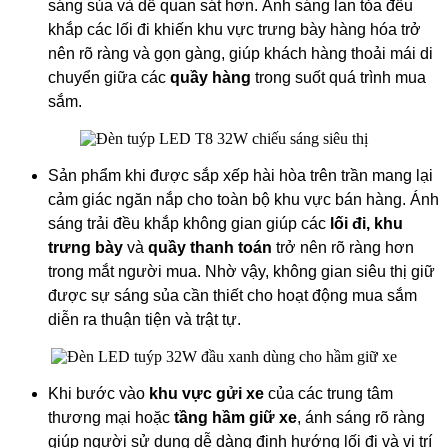
sáng sủa và dễ quan sát hơn. Ánh sáng lan tỏa đều
khắp các lối đi khiến khu vực trưng bày hàng hóa trở
nên rõ ràng và gọn gàng, giúp khách hàng thoải mái di
chuyển giữa các
quầy hàng
trong suốt quá trình mua
sắm.
Sản phẩm khi được sắp xếp hài hòa trên trần mang lại
cảm giác ngăn nắp cho toàn bộ khu vực bán hàng. Ánh
sáng trải đều khắp không gian giúp các
lối đi, khu
trưng bày
và
quầy thanh toán
trở nên rõ ràng hơn
trong mắt người mua. Nhờ vậy, không gian siêu thị giữ
được sự sáng sủa cần thiết cho hoạt động mua sắm
diễn ra thuận tiện và trật tự.
Khi bước vào
khu vực gửi xe
của các trung tâm
thương mại hoặc
tầng hầm giữ xe
, ánh sáng rõ ràng
giúp người sử dụng dễ dàng định hướng lối đi và vị trí