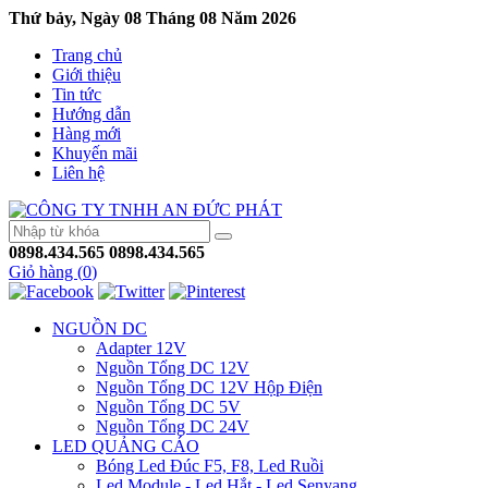
Thứ bảy, Ngày 08 Tháng 08 Năm 2026
Trang chủ
Giới thiệu
Tin tức
Hướng dẫn
Hàng mới
Khuyến mãi
Liên hệ
0898.434.565
0898.434.565
Giỏ hàng (
0
)
NGUỒN DC
Adapter 12V
Nguồn Tổng DC 12V
Nguồn Tổng DC 12V Hộp Điện
Nguồn Tổng DC 5V
Nguồn Tổng DC 24V
LED QUẢNG CÁO
Bóng Led Đúc F5, F8, Led Ruồi
Led Module - Led Hắt - Led Senyang