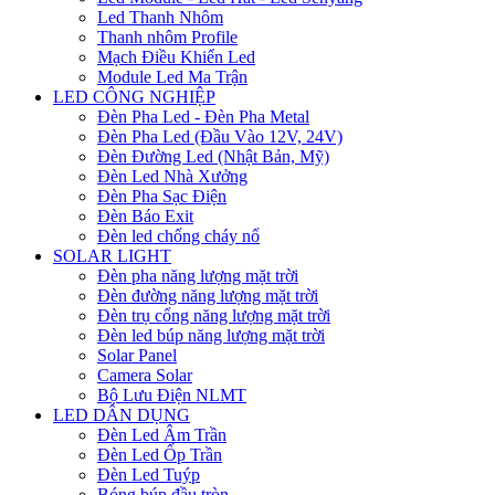
Led Thanh Nhôm
Thanh nhôm Profile
Mạch Điều Khiển Led
Module Led Ma Trận
LED CÔNG NGHIỆP
Đèn Pha Led - Đèn Pha Metal
Đèn Pha Led (Đầu Vào 12V, 24V)
Đèn Đường Led (Nhật Bản, Mỹ)
Đèn Led Nhà Xưởng
Đèn Pha Sạc Điện
Đèn Báo Exit
Đèn led chống cháy nổ
SOLAR LIGHT
Đèn pha năng lượng mặt trời
Đèn đường năng lượng mặt trời
Đèn trụ cổng năng lượng mặt trời
Đèn led búp năng lượng mặt trời
Solar Panel
Camera Solar
Bộ Lưu Điện NLMT
LED DÂN DỤNG
Đèn Led Âm Trần
Đèn Led Ốp Trần
Đèn Led Tuýp
Bóng búp đầu tròn