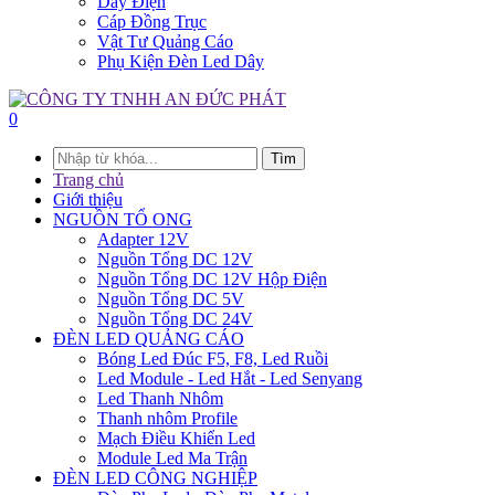
Dây Điện
Cáp Đồng Trục
Vật Tư Quảng Cáo
Phụ Kiện Đèn Led Dây
0
Tìm
Trang chủ
Giới thiệu
NGUỒN TỔ ONG
Adapter 12V
Nguồn Tổng DC 12V
Nguồn Tổng DC 12V Hộp Điện
Nguồn Tổng DC 5V
Nguồn Tổng DC 24V
ĐÈN LED QUẢNG CÁO
Bóng Led Đúc F5, F8, Led Ruồi
Led Module - Led Hắt - Led Senyang
Led Thanh Nhôm
Thanh nhôm Profile
Mạch Điều Khiển Led
Module Led Ma Trận
ĐÈN LED CÔNG NGHIỆP