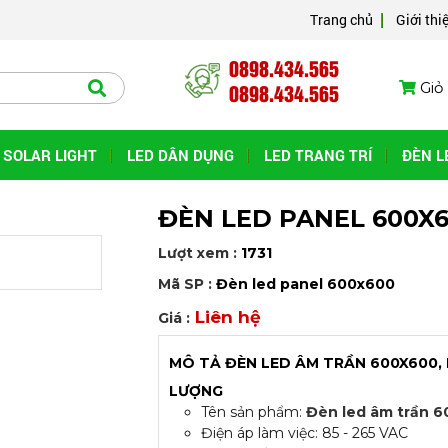
Trang chủ
Giới thi
0898.434.565
0898.434.565
Giỏ 
SOLAR LIGHT
LED DÂN DỤNG
LED TRANG TRÍ
ĐÈN L
ĐÈN LED PANEL 600X
Lượt xem :
1731
Mã SP :
Đèn led panel 600x600
Liên hệ
Giá :
MÔ TẢ ĐÈN LED ÂM TRẦN 600X600, L
LƯỢNG
Tên sản phẩm:
Đèn led âm trần 
Điện áp làm việc: 85 - 265 VAC