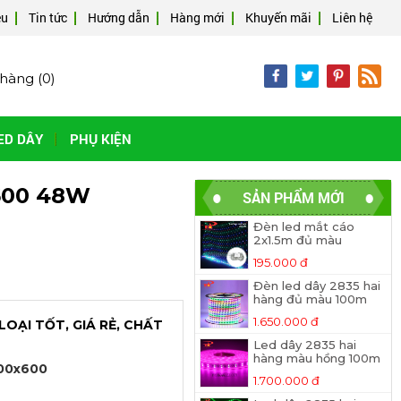
ệu
Tin tức
Hướng dẫn
Hàng mới
Khuyến mãi
Liên hệ
hàng (
0
)
ED DÂY
PHỤ KIỆN
600 48W
SẢN PHẨM MỚI
Đèn led mắt cáo
2x1.5m đủ màu
195.000 đ
Đèn led dây 2835 hai
hàng đủ màu 100m
1.650.000 đ
OẠI TỐT, GIÁ RẺ, CHẤT
Led dây 2835 hai
hàng màu hồng 100m
600x600
1.700.000 đ