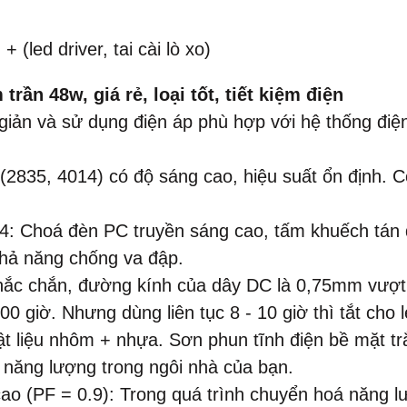
0
+ (led driver, tai cài lò xo)
ần 48w, giá rẻ, loại tốt, tiết kiệm điện
iản và sử dụng điện áp phù hợp với hệ thống điện
2835, 4014) có độ sáng cao, hiệu suất ổn định. Cô
44: Choá đèn PC truyền sáng cao, tấm khuếch tán 
 khả năng chống va đập.
chắc chắn, đường kính của dây DC là 0,75mm vượt q
giờ. Nhưng dùng liên tục 8 - 10 giờ thì tắt cho led
t liệu nhôm + nhựa. Sơn phun tĩnh điện bề mặt tr
 năng lượng trong ngôi nhà của bạn.
ao (PF = 0.9): Trong quá trình chuyển hoá năng l