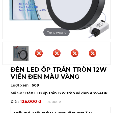
Tap to expand
ĐÈN LED ỐP TRẦN TRÒN 12W
VIỀN ĐEN MÀU VÀNG
Lượt xem :
609
Mã SP :
Đèn LED ốp trần 12W tròn vỏ đen ASV-ADP
125.000 đ
Giá :
145.000 đ