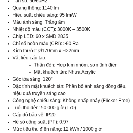
Tần số: 50/60Hz
Quang thông: 1140 lm
Hiệu suất chiếu sáng: 95 lm/W
Màu ánh sáng: Trắng ấm
Nhiệt độ màu (CCT): 3000K – 3500K
Chip LED: 60 x SMD 2835
Chỉ số hoàn màu (CRI): >80 Ra
Kích thước: Ø170mm x H32mm
Vật liệu cấu tạo:
Thân đèn: Hợp kim nhôm, sơn tĩnh điện
Mặt khuếch tán: Nhựa Acrylic
Góc tỏa sáng: 120°
Đặc tính mặt khuếch tán: Phân bổ ánh sáng đồng đều,
hiệu quả truyền sáng cao
Công nghệ chiếu sáng: Không nhấp nháy (Flicker-Free)
Tuổi thọ đèn: 50.000 giờ (L70)
Cấp độ bảo vệ: IP20
Hệ số công suất (PF): 0.97
Mức tiêu thụ điện năng: 12 kWh / 1000 giờ