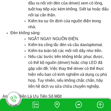
đầu ra nối với đèn của driver) xem có lỏng,
tuột hay tiếp xúc kém không. Siết lại hoặc đấu
nối lại cẩn thận.
Kiểm tra sự ổn định của nguồn điện trong
nhà.
Đèn không sáng:
NGẮT NGAY NGUỒN ĐIỆN.
Kiểm tra công tắc đèn và cầu dao/aptomat.
Kiểm tra toàn bộ các mối nối dây như trên.
Nếu các bước trên không khắc phục được,
có thể bộ nguồn (driver) hoặc chip LED đã
gặp vấn đề. Việc thay thế driver có thể thực
hiện nếu bạn có kinh nghiệm và dụng cụ phù
hợp. Tuy nhiên, nếu không chắc chắn, hãy
liên hệ dịch vụ sửa chữa chuyên nghiệp.
An Toàn Điện Là Ưu Tiên Số Một!
Luôn nhớ ngắt nguồn điện tổng trước mọi thao tác kiểm