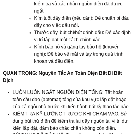
kiểm tra và xác nhận nguồn điện đã được
ngắt.
Kìm tuốt dây điện (nếu cần): Để chuẩn bị đầu
dây cho việc đấu nối.
Thước dây, bút chì/bút đánh dấu: Để xác định
vị trí lắp đặt một cách chính xác.
Kính bảo hộ và găng tay bảo hộ (khuyến
nghị): Để bảo vệ mắt và tay trong quá trình
khoan và đấu điện.
QUAN TRỌNG: Nguyên Tắc An Toàn Điện Bất Di Bất
Dịch
LUÔN LUÔN NGẮT NGUỒN ĐIỆN TỔNG: Tắt hoàn
toàn cầu dao (aptomat) tổng của khu vực lắp đặt hoặc
của cả ngôi nhà trước khi tiến hành bất kỳ thao tác nào.
KIỂM TRA KỸ LƯỠNG TRƯỚC KHI CHẠM VÀO: Sử
dụng bút thử điện để kiểm tra lại dây nguồn tại vị trí dự
kiến lắp đặt, đảm bảo chắc chắn không còn điện.