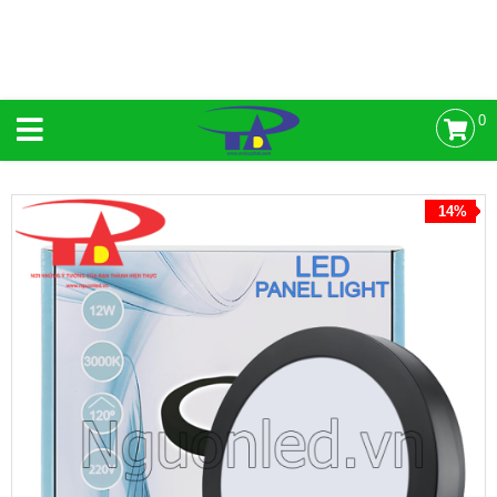
0
14%