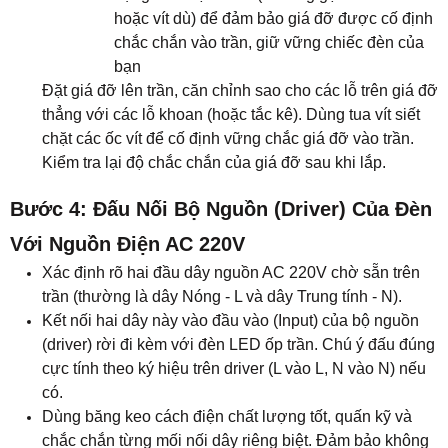
hoặc vít dù) để đảm bảo giá đỡ được cố định
chắc chắn vào trần, giữ vững chiếc đèn của
bạn
Đặt giá đỡ lên trần, căn chỉnh sao cho các lỗ trên giá đỡ
thẳng với các lỗ khoan (hoặc tắc kê). Dùng tua vít siết
chặt các ốc vít để cố định vững chắc giá đỡ vào trần.
Kiểm tra lại độ chắc chắn của giá đỡ sau khi lắp.
Bước 4: Đấu Nối Bộ Nguồn (Driver) Của Đèn
Với Nguồn Điện AC 220V
Xác định rõ hai đầu dây nguồn AC 220V chờ sẵn trên
trần (thường là dây Nóng - L và dây Trung tính - N).
Kết nối hai dây này vào đầu vào (Input) của bộ nguồn
(driver) rời đi kèm với đèn LED ốp trần. Chú ý đấu đúng
cực tính theo ký hiệu trên driver (L vào L, N vào N) nếu
có.
Dùng băng keo cách điện chất lượng tốt, quấn kỹ và
chắc chắn từng mối nối dây riêng biệt. Đảm bảo không