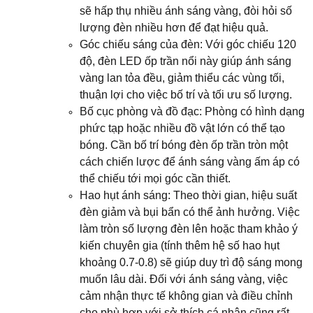
sẽ hấp thụ nhiều ánh sáng vàng, đòi hỏi số
lượng đèn nhiều hơn để đạt hiệu quả.
Góc chiếu sáng của đèn: Với góc chiếu 120
độ, đèn LED ốp trần nổi này giúp ánh sáng
vàng lan tỏa đều, giảm thiểu các vùng tối,
thuận lợi cho việc bố trí và tối ưu số lượng.
Bố cục phòng và đồ đạc: Phòng có hình dạng
phức tạp hoặc nhiều đồ vật lớn có thể tạo
bóng. Cần bố trí bóng đèn ốp trần tròn một
cách chiến lược để ánh sáng vàng ấm áp có
thể chiếu tới mọi góc cần thiết.
Hao hụt ánh sáng: Theo thời gian, hiệu suất
đèn giảm và bụi bẩn có thể ảnh hưởng. Việc
làm tròn số lượng đèn lên hoặc tham khảo ý
kiến chuyên gia (tính thêm hệ số hao hụt
khoảng 0.7-0.8) sẽ giúp duy trì độ sáng mong
muốn lâu dài. Đối với ánh sáng vàng, việc
cảm nhận thực tế không gian và điều chỉnh
cho phù hợp với sở thích cá nhân cũng rất