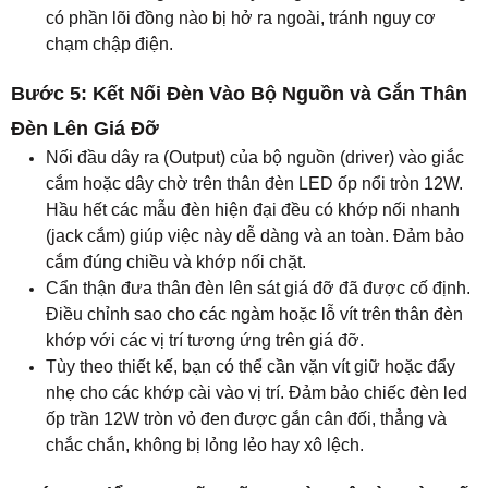
có phần lõi đồng nào bị hở ra ngoài, tránh nguy cơ
chạm chập điện.
Bước 5: Kết Nối Đèn Vào Bộ Nguồn và Gắn Thân
Đèn Lên Giá Đỡ
Nối đầu dây ra (Output) của bộ nguồn (driver) vào giắc
cắm hoặc dây chờ trên thân đèn LED ốp nổi tròn 12W.
Hầu hết các mẫu đèn hiện đại đều có khớp nối nhanh
(jack cắm) giúp việc này dễ dàng và an toàn. Đảm bảo
cắm đúng chiều và khớp nối chặt.
Cẩn thận đưa thân đèn lên sát giá đỡ đã được cố định.
Điều chỉnh sao cho các ngàm hoặc lỗ vít trên thân đèn
khớp với các vị trí tương ứng trên giá đỡ.
Tùy theo thiết kế, bạn có thể cần vặn vít giữ hoặc đẩy
nhẹ cho các khớp cài vào vị trí. Đảm bảo chiếc đèn led
ốp trần 12W tròn vỏ đen được gắn cân đối, thẳng và
chắc chắn, không bị lỏng lẻo hay xô lệch.