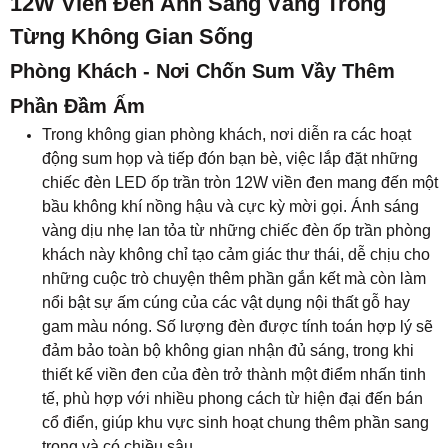
12W Viền Đen Ánh Sáng Vàng Trong
Từng Không Gian Sống
Phòng Khách - Nơi Chốn Sum Vầy Thêm
Phần Đầm Ấm
Trong không gian phòng khách, nơi diễn ra các hoạt
động sum họp và tiếp đón bạn bè, việc lắp đặt những
chiếc đèn LED ốp trần tròn 12W viền đen mang đến một
bầu không khí nồng hậu và cực kỳ mời gọi. Ánh sáng
vàng dịu nhẹ lan tỏa từ những chiếc đèn ốp trần phòng
khách này không chỉ tạo cảm giác thư thái, dễ chịu cho
những cuộc trò chuyện thêm phần gắn kết mà còn làm
nổi bật sự ấm cúng của các vật dụng nội thất gỗ hay
gam màu nóng. Số lượng đèn được tính toán hợp lý sẽ
đảm bảo toàn bộ không gian nhận đủ sáng, trong khi
thiết kế viền đen của đèn trở thành một điểm nhấn tinh
tế, phù hợp với nhiều phong cách từ hiện đại đến bán
cổ điển, giúp khu vực sinh hoạt chung thêm phần sang
trọng và có chiều sâu.