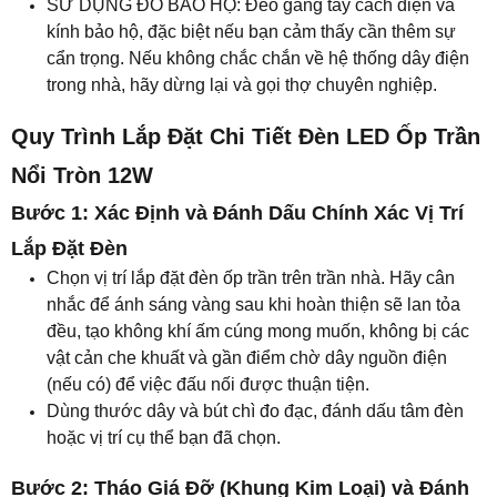
SỬ DỤNG ĐỒ BẢO HỘ: Đeo găng tay cách điện và
kính bảo hộ, đặc biệt nếu bạn cảm thấy cần thêm sự
cẩn trọng. Nếu không chắc chắn về hệ thống dây điện
trong nhà, hãy dừng lại và gọi thợ chuyên nghiệp.
Quy Trình Lắp Đặt Chi Tiết Đèn LED Ốp Trần
Nổi Tròn 12W
Bước 1: Xác Định và Đánh Dấu Chính Xác Vị Trí
Lắp Đặt Đèn
Chọn vị trí lắp đặt đèn ốp trần trên trần nhà. Hãy cân
nhắc để ánh sáng vàng sau khi hoàn thiện sẽ lan tỏa
đều, tạo không khí ấm cúng mong muốn, không bị các
vật cản che khuất và gần điểm chờ dây nguồn điện
(nếu có) để việc đấu nối được thuận tiện.
Dùng thước dây và bút chì đo đạc, đánh dấu tâm đèn
hoặc vị trí cụ thể bạn đã chọn.
Bước 2: Tháo Giá Đỡ (Khung Kim Loại) và Đánh