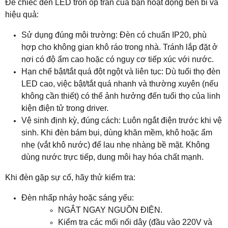
Để chiếc đèn LED tròn ốp trần của bạn hoạt động bền bỉ và
hiệu quả:
Sử dụng đúng môi trường: Đèn có chuẩn IP20, phù
hợp cho không gian khô ráo trong nhà. Tránh lắp đặt ở
nơi có độ ẩm cao hoặc có nguy cơ tiếp xúc với nước.
Hạn chế bật/tắt quá đột ngột và liên tục: Dù tuổi thọ đèn
LED cao, việc bật/tắt quá nhanh và thường xuyên (nếu
không cần thiết) có thể ảnh hưởng đến tuổi thọ của linh
kiện điện tử trong driver.
Vệ sinh định kỳ, đúng cách: Luôn ngắt điện trước khi vệ
sinh. Khi đèn bám bụi, dùng khăn mềm, khô hoặc ẩm
nhẹ (vắt khô nước) để lau nhẹ nhàng bề mặt. Không
dùng nước trực tiếp, dung môi hay hóa chất mạnh.
Khi đèn gặp sự cố, hãy thử kiểm tra:
Đèn nhấp nháy hoặc sáng yếu:
NGẮT NGAY NGUỒN ĐIỆN.
Kiểm tra các mối nối dây (đầu vào 220V và