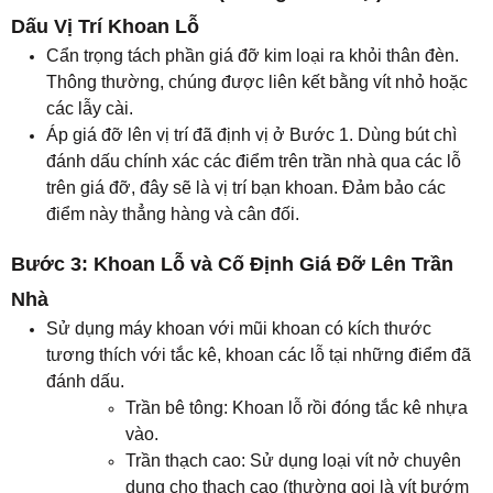
Dấu Vị Trí Khoan Lỗ
Cẩn trọng tách phần giá đỡ kim loại ra khỏi thân đèn.
Thông thường, chúng được liên kết bằng vít nhỏ hoặc
các lẫy cài.
Áp giá đỡ lên vị trí đã định vị ở Bước 1. Dùng bút chì
đánh dấu chính xác các điểm trên trần nhà qua các lỗ
trên giá đỡ, đây sẽ là vị trí bạn khoan. Đảm bảo các
điểm này thẳng hàng và cân đối.
Bước 3: Khoan Lỗ và Cố Định Giá Đỡ Lên Trần
Nhà
Sử dụng máy khoan với mũi khoan có kích thước
tương thích với tắc kê, khoan các lỗ tại những điểm đã
đánh dấu.
Trần bê tông: Khoan lỗ rồi đóng tắc kê nhựa
vào.
Trần thạch cao: Sử dụng loại vít nở chuyên
dụng cho thạch cao (thường gọi là vít bướm