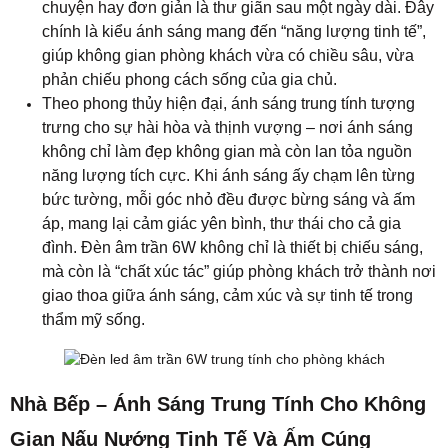
mà còn là “chất xúc tác” giúp phòng khách trở thành nơi
giao thoa giữa ánh sáng, cảm xúc và sự tinh tế trong
thẩm mỹ sống.
Nhà Bếp – Ánh Sáng Trung Tính Cho Không
Gian Nấu Nướng Tinh Tế Và Ấm Cúng
Nhà bếp không chỉ là nơi nấu nướng mà còn là trái tim
của ngôi nhà – nơi mọi bữa ăn trở thành những khoảnh
khắc gắn kết yêu thương. Ánh sáng trung tính từ đèn
LED âm trần 6W tròn lan tỏa nhẹ nhàng, vừa đủ sáng
để bạn thao tác chính xác, vừa mang lại cảm giác ấm
áp, gần gũi. Tông sáng 4000 – 4500K giúp không gian
bếp trở nên tự nhiên và dễ chịu, khiến màu sắc của
thực phẩm và vật dụng trở nên tươi tắn, sống động mà
không quá gắt hay lạnh.
Dưới ánh sáng trung tính, mọi chi tiết trong căn bếp từ