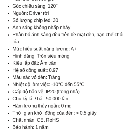
Màu sắc vỏ đèn: Trắng
Nhiệt độ làm việc: -10°C đến 55°C
Cấp độ bảo vệ: IP20 (trong nhà)
Chu kỳ tắt / bật: 50.000 lần
Hàm lượng thủy ngân: 0 mg
Thời gian khởi động của đèn: < 0.5 giây
Chất nhận: CE, RoHS
Bảo hành: 1 năm
Đóng gói bao gồm: 1 x
Đèn led âm trần tròn 6W màu trung
tính
Đèn LED Âm Trần 6W Tròn Màu Trung
Tính – Cân Bằng Ánh Sáng, Tôn Vinh
Không Gian Hiện Đại
Đèn LED âm trần 6W tròn màu trung tính
mang đến
giải pháp chiếu sáng tinh tế và hài hòa cho mọi không
gian. Với thiết kế vỏ nhôm cao cấp sơn tĩnh điện giúp