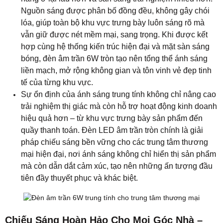
quầy thanh toán. Đèn LED âm trần tròn chính là giải
pháp chiếu sáng bền vững cho các trung tâm thương
mại hiện đại, nơi ánh sáng không chỉ hiển thị sản phẩm
mà còn dẫn dắt cảm xúc, tạo nên những ấn tượng đầu
tiên đầy thuyết phục và khác biệt.
Chiếu Sáng Hoàn Hảo Cho Mọi Góc Nhà –
Tinh Tế Đến Từng Chi Tiết
Một không gian sống đẹp không chỉ nằm ở kiến trúc hay
nội thất, mà còn ở cách ánh sáng được sắp đặt tinh tế
trong từng góc nhỏ. Bóng đèn âm trần 6W tròn ánh
sáng trung tính mang đến sự cân bằng hoàn hảo giữa
sáng rõ và dịu nhẹ, giúp mỗi khu vực trong nhà đều trở
nên hài hòa và dễ chịu. Từ hành lang, phòng thay đồ
đến khu vực vệ sinh, ánh sáng trung tính lan tỏa nhẹ
nhàng, không gây chói, tạo cảm giác sạch sẽ và hiện
đại cho mọi không gian.