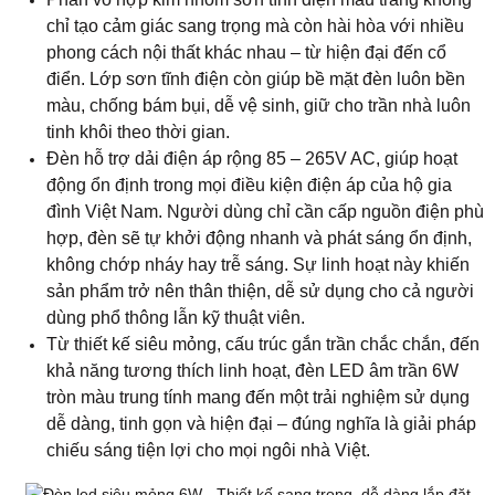
sản phẩm trở nên thân thiện, dễ sử dụng cho cả người
dùng phổ thông lẫn kỹ thuật viên.
Từ thiết kế siêu mỏng, cấu trúc gắn trần chắc chắn, đến
khả năng tương thích linh hoạt, đèn LED âm trần 6W
tròn màu trung tính mang đến một trải nghiệm sử dụng
dễ dàng, tinh gọn và hiện đại
–
đúng nghĩa là giải pháp
chiếu sáng tiện lợi cho mọi ngôi nhà Việt.
Tuổi Thọ Cao – Giải Pháp Chiếu Sáng Bền Bỉ
Và Kinh Tế Lâu Dài
Đèn âm trần tròn 6W ánh áng 4000K được chế tạo từ
vỏ hợp kim nhôm cao cấp với cấu trúc rãnh tản nhiệt
sâu, giúp phân tán nhiệt nhanh chóng, duy trì nhiệt độ
hoạt động ổn định trong suốt quá trình sử dụng. Nhờ
đó, chip LED bên trong luôn hoạt động ở mức hiệu suất
tối ưu, hạn chế suy giảm quang thông và kéo dài tuổi
thọ thực tế trong nhiều năm mà không cần thay mới