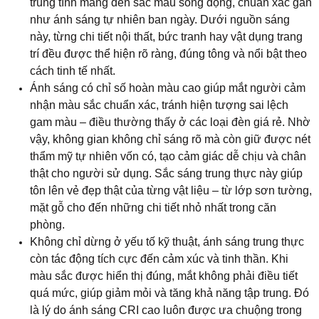
tôn lên vẻ đẹp thật của từng vật liệu
–
từ lớp sơn tường,
mặt gỗ cho đến những chi tiết nhỏ nhất trong căn
phòng.
Không chỉ dừng ở yếu tố kỹ thuật, ánh sáng trung thực
còn tác động tích cực đến cảm xúc và tinh thần. Khi
màu sắc được hiển thị đúng, mắt không phải điều tiết
quá mức, giúp giảm mỏi và tăng khả năng tập trung. Đó
là lý do ánh sáng CRI cao luôn được ưa chuộng trong
không gian sống, học tập, văn phòng hay showroom
trưng bày
–
nơi mỗi sắc màu cần được thể hiện đúng
giá trị thật của nó.
Ánh sáng trung thực ấy giúp mỗi không gian trở nên
gần gũi và sống động hơn – nơi mọi gam màu đều tỏa
sáng theo cách tự nhiên và đầy cảm xúc.
Dễ Dàng Lắp Đặt Và Sử Dụng – Tiện Lợi Cho
Mọi Không Gian Sống