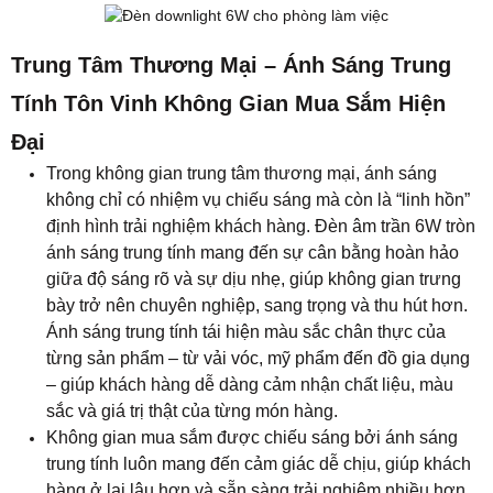
giữa độ sáng rõ và sự dịu nhẹ, giúp không gian trưng
bày trở nên chuyên nghiệp, sang trọng và thu hút hơn.
Ánh sáng trung tính tái hiện màu sắc chân thực của
từng sản phẩm – từ vải vóc, mỹ phẩm đến đồ gia dụng
– giúp khách hàng dễ dàng cảm nhận chất liệu, màu
sắc và giá trị thật của từng món hàng.
Không gian mua sắm được chiếu sáng bởi ánh sáng
trung tính luôn mang đến cảm giác dễ chịu, giúp khách
hàng ở lại lâu hơn và sẵn sàng trải nghiệm nhiều hơn.
Nguồn sáng được phân bố đồng đều, không gây chói
lóa, giúp toàn bộ khu vực trưng bày luôn sáng rõ mà
vẫn giữ được nét mềm mại, sang trọng. Khi được kết
hợp cùng hệ thống kiến trúc hiện đại và mặt sàn sáng
bóng, đèn âm trần 6W tròn tạo nên tổng thể ánh sáng
liền mạch, mở rộng không gian và tôn vinh vẻ đẹp tinh
tế của từng khu vực.
Sự ổn định của ánh sáng trung tính không chỉ nâng cao
trải nghiệm thị giác mà còn hỗ trợ hoạt động kinh doanh
hiệu quả hơn – từ khu vực trưng bày sản phẩm đến