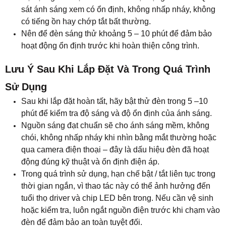
chói, không nhấp nháy khi nhìn bằng mắt thường hoặc
qua camera điện thoại
–
đây là dấu hiệu đèn đã hoạt
động đúng kỹ thuật và ổn định điện áp.
Trong quá trình sử dụng, hạn chế bật / tắt liên tục trong
thời gian ngắn, vì thao tác này có thể ảnh hưởng đến
tuổi thọ driver và chip LED bên trong. Nếu cần vệ sinh
hoặc kiểm tra, luôn ngắt nguồn điện trước khi chạm vào
đèn để đảm bảo an toàn tuyệt đối.
Đèn âm trần ánh sáng trung tính thường được sử dụng
liên tục nhiều giờ mỗi ngày, vì vậy bạn nên lau chùi nhẹ
bằng khăn mềm khô mỗi 2 – 3 tháng để loại bỏ bụi bám
trên mặt đèn, giúp ánh sáng luôn rõ và đều. Việc bảo
dưỡng nhỏ này giúp tăng hiệu suất chiếu sáng và duy
trì tuổi thọ sản phẩm lâu dài.
Cách Tính Toán Số Lượng Đèn LED Âm