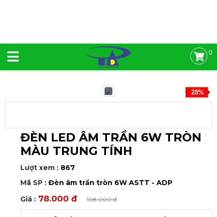
0
28%
ĐÈN LED ÂM TRẦN 6W TRÒN
MÀU TRUNG TÍNH
Lượt xem :
867
Mã SP :
Đèn âm trần tròn 6W ASTT - ADP
78.000 đ
Giá :
108.000 đ