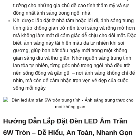
nhìn, mà còn để cảm nhận trọn vẹn vẻ đẹp của cuộc
sống mỗi ngày.
Hướng Dẫn Lắp Đặt Đèn LED Âm Trần
6W Tròn – Dễ Hiểu, An Toàn, Nhanh Gọn
Bước 1: Chuẩn Bị Dụng Cụ Và Đảm Bảo An
Toàn
Trước khi bắt đầu, hãy chuẩn bị đầy đủ các dụng cụ
cần thiết như máy khoan, mũi khoan tròn 105mm (loại
dùng cho trần thạch cao), thước đo, bút đánh dấu, kính
bảo hộ và băng keo điện.
Đảm bảo khu vực lắp đặt sạch, khô ráo và không có
dây điện hở. Trước khi thao tác, tắt nguồn điện tổng để
tránh rủi ro điện giật trong quá trình lắp đặt.