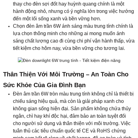
Sức Khỏe Của Gia Đình Bạn
Đèn âm trần 6W tròn màu trung tính không chỉ là thiết bị
chiếu sáng hiệu quả, mà còn là giải pháp xanh cho
không gian sống hiện đại. Sản phẩm không chứa thủy
ngân, chì hay khí độc hại, đảm bảo an toàn tuyệt đối
cho người sử dụng và thân thiện với môi trường. Việc
tuân thủ các tiêu chuẩn quốc tế CE và RoHS chứng
minh cam kết rõ ràng về chất lượng, độ an toàn và tính
bền vững trong từng chi tiết thiết kế.
Khác với các loại đèn huỳnh quang truyền thống, đèn
âm trần không phát ra tia cực tím (UV) hay tia hồng
ngoại (IR), giúp bảo vệ da và thị lực người dùng, đặc
biệt là trẻ nhỏ và người cao tuổi – những đối tượng dễ
bị ảnh hưởng bởi ánh sáng nhân tạo. Ánh sáng trung
tính nhẹ dịu, gần với ánh sáng tự nhiên ban ngày, giúp
giảm mỏi mắt và mang lại cảm giác thư giãn khi sử
dụng lâu dài.
Không chỉ mang lại lợi ích cho sức khỏe, việc sử dụng