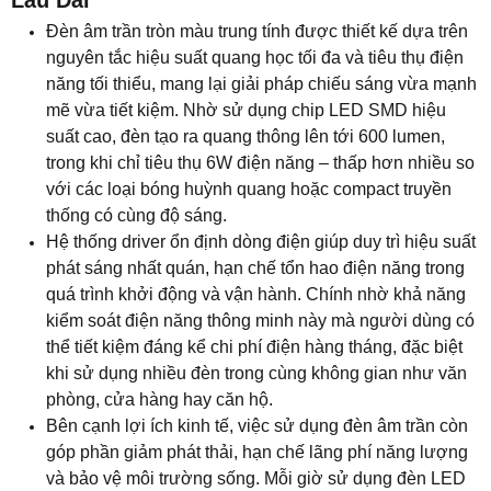
quá trình khởi động và vận hành. Chính nhờ khả năng
kiểm soát điện năng thông minh này mà người dùng có
thể tiết kiệm đáng kể chi phí điện hàng tháng, đặc biệt
khi sử dụng nhiều đèn trong cùng không gian như văn
phòng, cửa hàng hay căn hộ.
Bên cạnh lợi ích kinh tế, việc sử dụng đèn âm trần còn
góp phần giảm phát thải, hạn chế lãng phí năng lượng
và bảo vệ môi trường sống. Mỗi giờ sử dụng đèn LED
thay cho đèn sợi đốt hay huỳnh quang chính là một
hành động nhỏ, nhưng có ý nghĩa lớn trong việc hướng
đến một lối sống xanh và bền vững hơn.
Chọn đèn âm trần 6W ánh sáng màu trung tính chính là
lựa chọn thông minh cho những ai mong muốn ánh
sáng chất lượng cao đi cùng chi phí vận hành thấp, vừa
tiết kiệm cho hôm nay, vừa bền vững cho tương lai.
Thân Thiện Với Môi Trường – An Toàn Cho