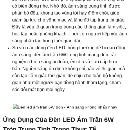
còn tạo cảm giác thư giãn, dễ chịu cho toàn bộ không
gian như một người bạn đồng hành thầm lặng, chăm
sóc đôi mắt bạn mỗi ngày.
Ứng Dụng Của Đèn LED Âm Trần 6W
Tròn Trung Tính Trong Thực Tế
Phòng Khách – Ánh Sáng Trung Tính Tôn
Vinh Vẻ Đẹp Trung Tâm Của Ngôi Nhà
Phòng khách là nơi hội tụ cảm xúc của mỗi ngôi nhà –
nơi những cuộc trò chuyện thân mật và nụ cười gia
đình được lưu giữ. Ánh sáng trung tính từ đèn LED âm
trần 6W tròn lan tỏa dịu nhẹ, không quá vàng cũng
không quá trắng, tạo nên bầu không khí cân bằng, ấm
cúng mà vẫn hiện đại. Với dải nhiệt độ màu 4000 –
4500K, ánh sáng này giúp tôn lên vẻ đẹp tự nhiên của