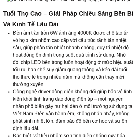
thường xuyên.
Công nghệ driver dòng điện không đổi giúp bảo vệ linh
kiện khỏi tình trạng dao động điện áp – một nguyên
nhân phổ biến gây hư hại đèn ở môi trường sử dụng tại
Việt Nam. Đèn vận hành êm, không nhấp nháy, không
phát sinh nhiệt lớn, đảm bảo độ bền cơ học và sự ổn
định lâu dài.
Đặc biệt, vật liệu nhôm sơn tĩnh điện chống oxy hóa
giúp bề mặt đèn luôn bền màu, không bong tróc, không
ố vàng theo thời gian. Khi kết hợp với mặt tán quang
mica cao cấp, ánh sáng vẫn giữ được độ sáng ổn định,
không mờ hay đổi màu sau thời gian dài sử dụng.
Đầu tư vào đèn âm trần 6W màu trung tính chính là
chọn một giải pháp chiếu sáng bền vững và tiết kiệm
lâu dài, vừa tối ưu chi phí bảo trì, vừa góp phần bảo vệ
môi trường nhờ giảm thiểu rác thải điện tử.
Mỗi lần bật đèn, bạn có thể yên tâm tận hưởng ánh
sáng ổn định, bền bỉ theo năm tháng – như một phần