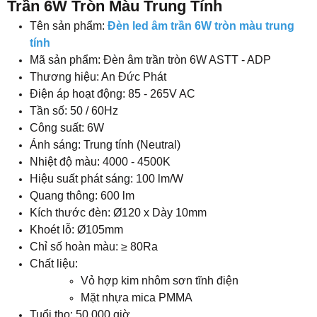
Hiệu suất phát sáng: 100 lm/W
Quang thông: 600 lm
Kích thước đèn: Ø120 x Dày 10mm
Khoét lỗ: Ø105mm
Chỉ số hoàn màu: ≥ 80Ra
Chất liệu:
Vỏ hợp kim nhôm sơn tĩnh điện
Mặt nhựa mica PMMA
Tuổi thọ: 50.000 giờ
Góc chiếu sáng: 120°
Nguồn: Driver rời
Số lượng chip led: 30
Ánh sáng không nhấp nháy
Phân bố ánh sáng đều trên bề mặt đèn, hạn chế chói
lóa
Mức hiệu suất năng lượng: A+
Hình dáng: Tròn siêu mỏng
Kiểu lắp đặt: Âm trần
Hệ số công suất: 0.97