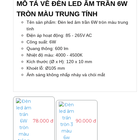
MÔ TẢ VỀ ĐÈN LED ÂM TRẦN 6W
TRÒN MÀU TRUNG TÍNH
Tên sản phẩm: Đèn led âm trần 6W tròn màu trung
tính
Điện áp hoạt động: 85 - 265V AC
Công suất: 6W
Quang thông: 600 lm
Nhiệt độ màu: 4000 - 4500K
Kích thước (Ø x H): 120 x 10 mm
Khoét lỗ: Ø105 mm
Ánh sáng không nhấp nháy và chói mắt
78.000 đ
90.000 đ
78.000 đ
Số lượng:
Mua ngay
Thêm vào giỏ hàng