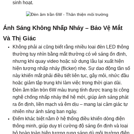
này khiến mắt phải điều tiết liên tục, gây mỏi, nhức đầu
hoặc giảm tập trung khi làm việc trong thời gian dài.
Đèn âm trần
tròn
6W màu trung tính được trang bị công
nghệ chống nhấp nháy thế hệ mới, giúp ánh sáng phát
ra ổn định, liền mạch và êm dịu – mang lại cảm giác tự
nhiên như ánh sáng ban ngày.
Điểm khác biệt nằm ở hệ thống điều khiển dòng điện
thông minh, giúp duy trì cường độ sáng ổn định và loại
bỏ hoàn toàn hiện tượng rung sáng dù môi trường điện
có biến động nhẹ. Nhờ đó, ánh sáng trung tính được
phân bố đều, không tạo vùng tối hay điểm chói, giúp
giảm áp lực cho võng mạc và tăng độ tập trung thị giác.
Đây là yếu tố quan trọng trong các không gian làm việc,
học tập hoặc phòng khách – nơi con người tiếp xúc ánh
sáng nhân tạo trong thời gian dài.
So với các dòng đèn LED thông thường dễ bị dao động
ánh sáng, đèn âm trần 6W trung tính mang đến trải
nghiệm chiếu sáng an toàn, êm dịu và cao cấp hơn
hẳn. Nguồn sáng ổn định không chỉ bảo vệ thị giác, mà