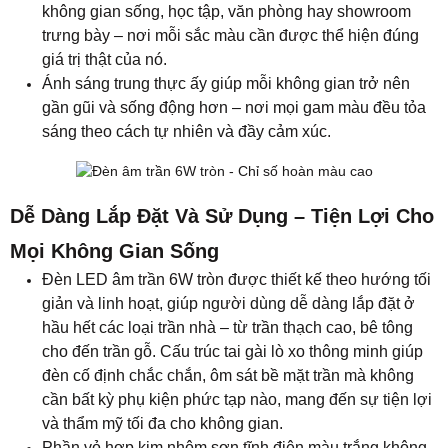
Đèn LED âm trần 6W tròn được thiết kế theo hướng tối
giản và linh hoạt, giúp người dùng dễ dàng lắp đặt ở
hầu hết các loại trần nhà – từ trần thạch cao, bê tông
cho đến trần gỗ. Cấu trúc tai gài lò xo thông minh giúp
đèn cố định chắc chắn, ôm sát bề mặt trần mà không
cần bất kỳ phụ kiện phức tạp nào, mang đến sự tiện lợi
và thẩm mỹ tối đa cho không gian.
Phần vỏ hợp kim nhôm sơn tĩnh điện màu trắng không
chỉ tạo cảm giác sang trọng mà còn hài hòa với nhiều
phong cách nội thất khác nhau – từ hiện đại đến cổ
điển. Lớp sơn tĩnh điện còn giúp bề mặt đèn luôn bền
màu, chống bám bụi, dễ vệ sinh, giữ cho trần nhà luôn
tinh khôi theo thời gian.
Đèn hỗ trợ dải điện áp rộng 85 – 265V AC, giúp hoạt
động ổn định trong mọi điều kiện điện áp của hộ gia
đình Việt Nam. Người dùng chỉ cần cấp nguồn điện phù
hợp, đèn sẽ tự khởi động nhanh và phát sáng ổn định,
không chớp nháy hay trễ sáng. Sự linh hoạt này khiến