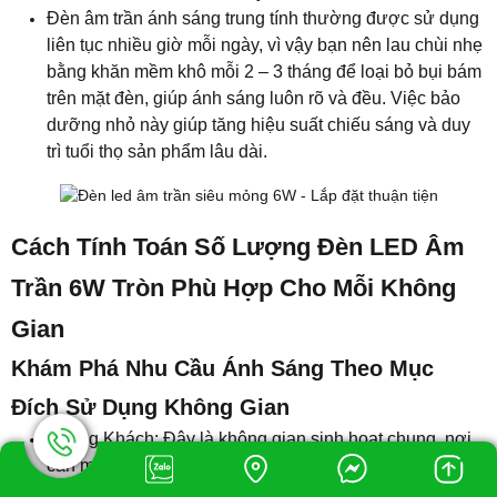
Trần 6W Tròn Phù Hợp Cho Mỗi Không
Gian
Khám Phá Nhu Cầu Ánh Sáng Theo Mục
Đích Sử Dụng Không Gian
Phòng Khách: Đây là không gian sinh hoạt chung, nơi
cần một lượng ánh sáng ấm áp và dịu nhẹ, khoảng 150
Lux. Ánh sáng này tạo điều kiện cho các hoạt động gia
đình như xem TV, đọc sách và thư giãn, không quá chói
lóa nhưng đủ sáng để mọi người cảm thấy thoải mái.
Nhà Bếp: Là không gian chế biến và chuẩn bị thực
phẩm, nhà bếp yêu cầu mức ánh sáng cao hơn, khoảng
300 Lux. Ánh sáng này giúp việc nhận biết màu sắc
thực phẩm dễ dàng hơn, đảm bảo an toàn và hiệu quả
trong nấu nướng.
Văn Phòng:Văn phòng cần một môi trường làm việc với
đủ ánh sáng, khoảng 400 Lux, để hỗ trợ nâng cao năng
suất và giảm mỏi mắt. Ánh sáng này giúp cải thiện tập