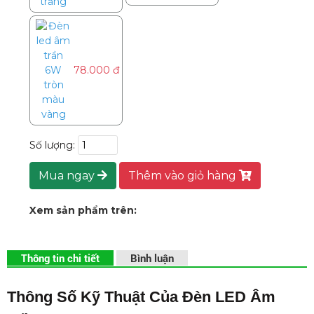
Xem sản phẩm trên:
Thông tin chi tiết
Bình luận
Thông Số Kỹ Thuật Của Đèn LED Âm
Trần 6W Tròn Màu Trung Tính
Tên sản phẩm:
Đèn led âm trần 6W tròn màu trung
tính
Mã sản phẩm: Đèn âm trần tròn 6W ASTT - ADP
Thương hiệu: An Đức Phát
Điện áp hoạt động: 85 - 265V AC
Tần số: 50 / 60Hz
Công suất: 6W
Ánh sáng: Trung tính (Neutral)
Nhiệt độ màu: 4000 - 4500K