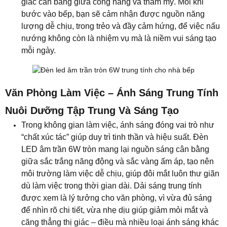
“chất xúc tác” giúp duy trì tinh thần và hiệu suất. Đèn
LED âm trần 6W tròn mang lại nguồn sáng cân bằng
giữa sắc trắng năng động và sắc vàng ấm áp, tạo nên
môi trường làm việc dễ chịu, giúp đôi mắt luôn thư giãn
dù làm việc trong thời gian dài. Dải sáng trung tính
được xem là lý tưởng cho văn phòng, vì vừa đủ sáng
để nhìn rõ chi tiết, vừa nhẹ dịu giúp giảm mỏi mắt và
căng thẳng thị giác – điều mà nhiều loại ánh sáng khác
khó đạt được.
Không chỉ giúp tăng cường sự tập trung, ánh sáng
trung tính còn góp phần giữ tâm trạng ổn định và kích
thích sự sáng tạo. Màu sắc của vật dụng, tài liệu hay
không gian làm việc được tái hiện chính xác, tạo nên
cảm giác chuyên nghiệp và hài hòa. Đặc biệt, khi kết
hợp với nội thất hiện đại và thiết kế tối giản, ánh sáng
trung tính giúp không gian văn phòng trở nên tinh tế,
thoáng sáng và đầy năng lượng tích cực.
Đèn âm trần tròn không chỉ mang đến hiệu quả chiếu