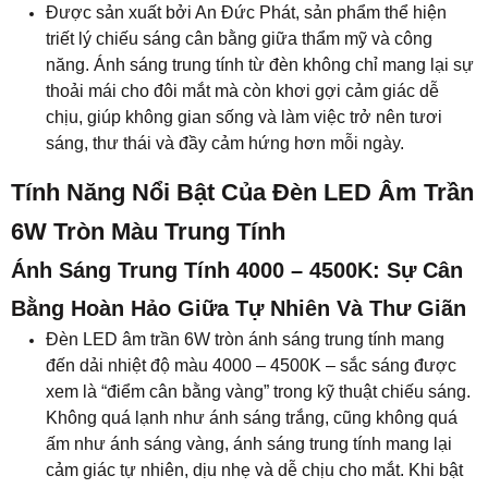
Bằng Hoàn Hảo Giữa Tự Nhiên Và Thư Giãn
Đèn LED âm trần 6W tròn ánh sáng trung tính mang
đến dải nhiệt độ màu 4000 – 4500K – sắc sáng được
xem là “điểm cân bằng vàng” trong kỹ thuật chiếu sáng.
Không quá lạnh như ánh sáng trắng, cũng không quá
ấm như ánh sáng vàng, ánh sáng trung tính mang lại
cảm giác tự nhiên, dịu nhẹ và dễ chịu cho mắt. Khi bật
lên, không gian như bừng sáng một cách tinh tế – sáng
rõ nhưng vẫn mềm mại, giúp người dùng cảm nhận
được sự thoải mái và thư thái trong từng khoảnh khắc
sinh hoạt.
Bên trong mỗi chiếc đèn là hệ thống chip LED SMD
chất lượng cao kết hợp cùng mặt khuếch tán quang học
mica mờ, cho ánh sáng tỏa đều 120°, không tạo bóng
gắt hay điểm sáng chói. Nhờ đó, ánh sáng trung tính lan
tỏa đồng nhất trên toàn bề mặt trần, phản chiếu nhẹ
nhàng lên tường và nội thất, khiến căn phòng trông
rộng rãi, thoáng đãng và hài hòa hơn về thị giác. Đây là