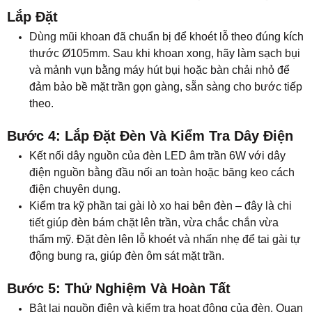
điện chuyên dụng.
Kiểm tra kỹ phần tai gài lò xo hai bên đèn
–
đây là chi
tiết giúp đèn bám chặt lên trần, vừa chắc chắn vừa
thẩm mỹ. Đặt đèn lên lỗ khoét và nhấn nhẹ để tai gài tự
động bung ra, giúp đèn ôm sát mặt trần.
Bước 5: Thử Nghiệm Và Hoàn Tất
Bật lại nguồn điện và kiểm tra hoạt động của đèn. Quan
sát ánh sáng xem có ổn định, không nhấp nháy, không
có tiếng ồn hay chớp tắt bất thường.
Nên để đèn sáng thử khoảng 5 – 10 phút để đảm bảo
hoạt động ổn định trước khi hoàn thiện công trình.
Lưu Ý Sau Khi Lắp Đặt Và Trong Quá Trình
Sử Dụng
Sau khi lắp đặt hoàn tất, hãy bật thử đèn trong 5 –10
phút để kiểm tra độ sáng và độ ổn định của ánh sáng.
Nguồn sáng đạt chuẩn sẽ cho ánh sáng mềm, không