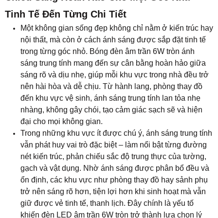
Trong những khu vực ít được chú ý, ánh sáng trung tính
vẫn phát huy vai trò đặc biệt – làm nổi bật từng đường
nét kiến trúc, phản chiếu sắc độ trung thực của tường,
gạch và vật dụng. Nhờ ánh sáng được phân bổ đều và
ổn định, các khu vực như phòng thay đồ hay sảnh phụ
trở nên sáng rõ hơn, tiện lợi hơn khi sinh hoạt mà vẫn
giữ được vẻ tinh tế, thanh lịch. Đây chính là yếu tố
khiến đèn LED âm trần 6W tròn trở thành lựa chọn lý
tưởng cho những gia chủ đề cao tính thẩm mỹ và sự
đồng nhất ánh sáng trong ngôi nhà.
Khi được lắp đặt ở nhà tắm hoặc lối đi, ánh sáng trung
tính giúp không gian trở nên tươi sáng và rộng mở hơn
mà không làm mất đi cảm giác dễ chịu cho đôi mắt. Đặc
biệt, ánh sáng này tái hiện màu da tự nhiên khi soi
gương, giúp bạn bắt đầu ngày mới trong một không
gian sáng dịu và thư giãn. Nhờ nguồn sáng trung tính
lan tỏa tự nhiên, từng góc nhỏ trong ngôi nhà đều trở
nên sống động và gần gũi – nơi ánh sáng không chỉ để