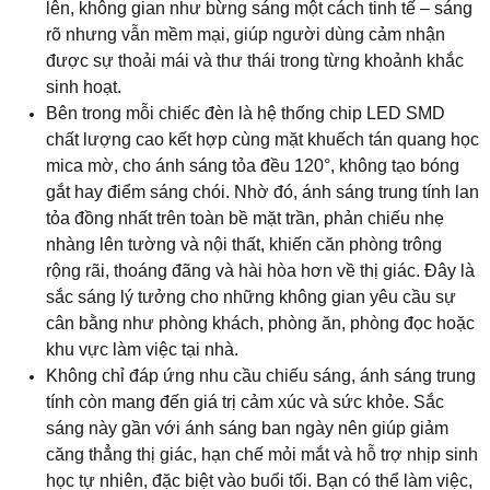
sắc sáng lý tưởng cho những không gian yêu cầu sự
cân bằng như phòng khách, phòng ăn, phòng đọc hoặc
khu vực làm việc tại nhà.
Không chỉ đáp ứng nhu cầu chiếu sáng, ánh sáng trung
tính còn mang đến giá trị cảm xúc và sức khỏe. Sắc
sáng này gần với ánh sáng ban ngày nên giúp giảm
căng thẳng thị giác, hạn chế mỏi mắt và hỗ trợ nhịp sinh
học tự nhiên, đặc biệt vào buổi tối. Bạn có thể làm việc,
trò chuyện hay đọc sách lâu hơn mà vẫn cảm thấy dễ
chịu, không bị “gắt” hay “vàng” quá mức.
Ánh sáng ấy không chỉ đơn thuần để soi sáng, mà còn
để tạo bầu không khí – nơi mỗi góc nhỏ đều trở nên
sống động và gần gũi. Sự hiện diện của
đèn LED âm
trần
ánh sáng trung tính chính là sự giao thoa hoàn hảo
giữa công nghệ và cảm xúc, giúp ngôi nhà luôn rạng rỡ,
thanh thoát và mang hơi thở của sự hiện đại, tinh tế
trong từng đường nét.