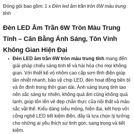
tản nhiệt nhanh, bảo vệ chip LED, đèn hoạt động bền bỉ
và ổn định trong thời gian dài. Ánh sáng trung tính tạo
nên sắc sáng tự nhiên, không quá ấm cũng không quá
lạnh, giúp tôn lên vẻ đẹp chân thực của nội thất và màu
sắc vật thể. Kiểu dáng siêu mỏng, hiện đại, kết hợp với
công nghệ LED tiết kiệm điện, đây là lựa chọn lý tưởng
cho những ai yêu thích sự tinh gọn, sang trọng và tiết
kiệm.
Được sản xuất bởi An Đức Phát, sản phẩm thể hiện
triết lý chiếu sáng cân bằng giữa thẩm mỹ và công
năng. Ánh sáng trung tính từ đèn không chỉ mang lại sự
thoải mái cho đôi mắt mà còn khơi gợi cảm giác dễ
chịu, giúp không gian sống và làm việc trở nên tươi
sáng, thư thái và đầy cảm hứng hơn mỗi ngày.
Tính Năng Nổi Bật Của Đèn LED Âm Trần
6W Tròn Màu Trung Tính
Ánh Sáng Trung Tính 4000 – 4500K: Sự Cân