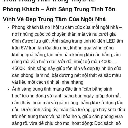
căn phòng, làm nổi bật đường nét nội thất và sắc màu
vật liệu một cách tinh tế, nhẹ nhàng.
Ánh sáng trung tính mang đặc tính “cân bằng sinh
học” tương đồng với ánh sáng ban ngày, giúp đôi mắt
cảm thấy thoải mái và giảm căng thẳng khi sử dụng lâu
dài. Dưới ánh sáng ấy, màu của tường, gỗ hay sofa đều
trở nên trung thực và hài hòa hơn, giúp căn phòng vừa
sáng rõ, vừa dễ chịu cho mọi hoạt động: Đọc sách, trò
chuyện hay đơn giản là thư giãn sau một ngày dài. Đây
chính là kiểu ánh sáng mang đến “năng lượng tinh tế”,
giúp không gian phòng khách vừa có chiều sâu, vừa
phản chiếu phong cách sống của gia chủ.
Theo phong thủy hiện đại, ánh sáng trung tính tượng
trưng cho sự hài hòa và thịnh vượng – nơi ánh sáng
không chỉ làm đẹp không gian mà còn lan tỏa nguồn
năng lượng tích cực. Khi ánh sáng ấy chạm lên từng
bức tường, mỗi góc nhỏ đều được bừng sáng và ấm
áp, mang lại cảm giác yên bình, thư thái cho cả gia
đình. Đèn âm trần 6W không chỉ là thiết bị chiếu sáng,