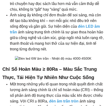
Chỉ Số Hoàn Màu ≥ 80Ra – Màu Sắc Trung
Thực, Tái Hiện Tự Nhiên Như Cuộc Sống
Một trong những yếu tố quan trọng nhất quyết định chất
lượng ánh sáng chính là chỉ số hoàn màu (CRI) – thông
số phản ánh độ trung thực của màu sắc khi được chiếu
sáng. Với CRI ≥ 80Ra,
đèn âm trần tròn
ánh sáng
trung tính mang đến sắc màu sống động, chuẩn xác gần
như ánh sáng tự nhiên ban ngày. Dưới nguồn sáng
này, từng chi tiết nội thất, bức tranh hay vật dụng trang
trí đều được thể hiện rõ ràng, đúng tông và nổi bật theo
cách tinh tế nhất.
Ánh sáng có chỉ số hoàn màu cao giúp mắt người cảm
nhận màu sắc chuẩn xác, tránh hiện tượng sai lệch
gam màu – điều thường thấy ở các loại đèn giá rẻ. Nhờ
vậy, không gian không chỉ sáng rõ mà còn giữ được nét
thẩm mỹ tự nhiên vốn có, tạo cảm giác dễ chịu và chân
thật cho người sử dụng. Sắc sáng trung thực này giúp