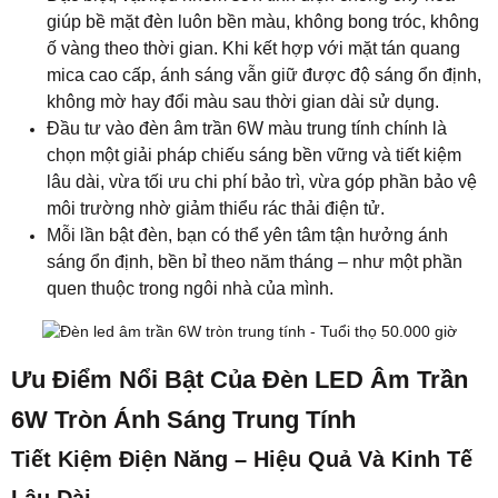
quen thuộc trong ngôi nhà của mình.
Ưu Điểm Nổi Bật Của Đèn LED Âm Trần
6W Tròn Ánh Sáng Trung Tính
Tiết Kiệm Điện Năng – Hiệu Quả Và Kinh Tế
Lâu Dài
Đèn âm trần tròn màu trung tính được thiết kế dựa trên
nguyên tắc hiệu suất quang học tối đa và tiêu thụ điện
năng tối thiểu, mang lại giải pháp chiếu sáng vừa mạnh
mẽ vừa tiết kiệm. Nhờ sử dụng chip LED SMD hiệu
suất cao, đèn tạo ra quang thông lên tới 600 lumen,
trong khi chỉ tiêu thụ 6W điện năng – thấp hơn nhiều so
với các loại bóng huỳnh quang hoặc compact truyền
thống có cùng độ sáng.
Hệ thống driver ổn định dòng điện giúp duy trì hiệu suất
phát sáng nhất quán, hạn chế tổn hao điện năng trong