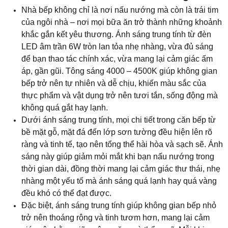
bề mặt gỗ, mặt đá đến lớp sơn tường đều hiện lên rõ
ràng và tinh tế, tạo nên tổng thể hài hòa và sạch sẽ. Ánh
sáng này giúp giảm mỏi mắt khi bạn nấu nướng trong
thời gian dài, đồng thời mang lại cảm giác thư thái, nhẹ
nhàng một yếu tố mà ánh sáng quá lạnh hay quá vàng
đều khó có thể đạt được.
Đặc biệt, ánh sáng trung tính giúp không gian bếp nhỏ
trở nên thoáng rộng và tinh tươm hơn, mang lại cảm
giác cân bằng giữa công năng và thẩm mỹ. Mỗi khi
bước vào bếp, bạn sẽ cảm nhận được nguồn năng
lượng dễ chịu, trong trẻo và đầy cảm hứng, để việc nấu
nướng không còn là nhiệm vụ mà là niềm vui sáng tạo
mỗi ngày.
Văn Phòng Làm Việc – Ánh Sáng Trung Tính
Nuôi Dưỡng Tập Trung Và Sáng Tạo
Trong không gian làm việc, ánh sáng đóng vai trò như