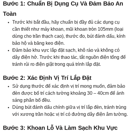
Bước 2: Xác Định Vị Trí Lắp Đặt
Sử dụng thước để xác định vị trí mong muốn, đảm bảo
đèn được bố trí cách tường khoảng 30 – 40cm để ánh
sáng phân bố đều.
Dùng bút đánh dấu chính giữa vị trí lắp đèn, tránh trùng
với xương trần hoặc vị trí có đường dây điện âm tường.
Bước 3: Khoan Lỗ Và Làm Sạch Khu Vực
Lắp Đặt
Dùng mũi khoan đã chuẩn bị để khoét lỗ theo đúng kích
thước Ø105mm. Sau khi khoan xong, hãy làm sạch bụi
và mảnh vụn bằng máy hút bụi hoặc bàn chải nhỏ để
đảm bảo bề mặt trần gọn gàng, sẵn sàng cho bước tiếp
theo.
Bước 4: Lắp Đặt Đèn Và Kiểm Tra Dây Điện
Kết nối dây nguồn của đèn LED âm trần 6W với dây
điện nguồn bằng đầu nối an toàn hoặc băng keo cách