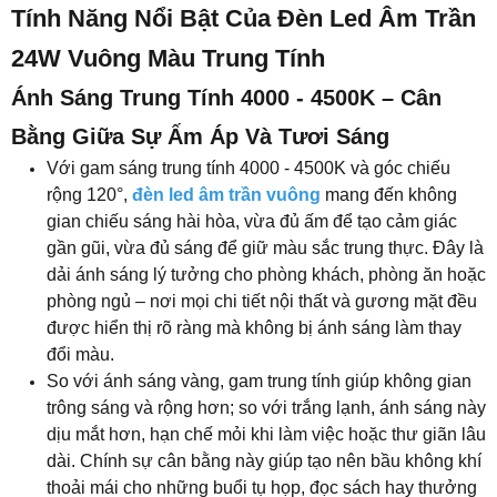
Tính Năng Nổi Bật Của Đèn Led Âm Trần
24W Vuông Màu Trung Tính
Ánh Sáng Trung Tính 4000 - 4500K – Cân
Bằng Giữa Sự Ấm Áp Và Tươi Sáng
Với gam sáng trung tính 4000 - 4500K và góc chiếu
rộng 120°,
đèn led âm trần vuông
mang đến không
gian chiếu sáng hài hòa, vừa đủ ấm để tạo cảm giác
gần gũi, vừa đủ sáng để giữ màu sắc trung thực. Đây là
dải ánh sáng lý tưởng cho phòng khách, phòng ăn hoặc
phòng ngủ – nơi mọi chi tiết nội thất và gương mặt đều
được hiển thị rõ ràng mà không bị ánh sáng làm thay
đổi màu.
So với ánh sáng vàng, gam trung tính giúp không gian
trông sáng và rộng hơn; so với trắng lạnh, ánh sáng này
dịu mắt hơn, hạn chế mỏi khi làm việc hoặc thư giãn lâu
dài. Chính sự cân bằng này giúp tạo nên bầu không khí
thoải mái cho những buổi tụ họp, đọc sách hay thưởng