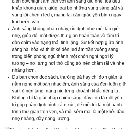
Đèn downlight âm trần với ánh sáng dịu nhẹ, tỏa đều
khắp không gian, giúp loại bỏ những vùng sáng gắt và
vùng tối chênh lệch, mang lại cảm giác yên bình ngay
khi bước vào.
Ánh sáng không nhấp nháy, ổn định như một làn gió
nhẹ, giúp đôi mắt được thư giãn hoàn toàn và tâm trí
dần chìm vào trạng thái tĩnh lặng. Sự kết hợp giữa ánh
sáng hài hòa và thiết kế đèn led âm trần vuông sang
trọng biến phòng ngủ thành một chốn nghỉ ngơi lý
tưởng – nơi từng hơi thở cũng trở nên chậm rãi và nhẹ
nhàng hơn.
Dù bạn chọn đọc sách, thưởng trà hay chỉ đơn giản là
nằm nghe một bản nhạc êm, ánh sáng của đèn luôn giữ
vai trò nền tảng, nâng niu từng khoảnh khắc riêng tư.
Không chỉ là giải pháp chiếu sáng, đây còn là một yếu
tố góp phần định hình cảm xúc, để mỗi tối là một hành
trình thư giãn trọn vẹn, và mỗi sớm mai là một khởi đầu
nhẹ nhàng, đầy năng lượng.