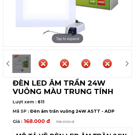
Tap to expand
ĐÈN LED ÂM TRẦN 24W
VUÔNG MÀU TRUNG TÍNH
Lượt xem :
611
Mã SP :
Đèn âm trần vuông 24W ASTT - ADP
168.000 đ
Giá :
198.000 đ