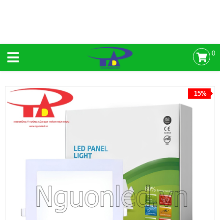
0
15%