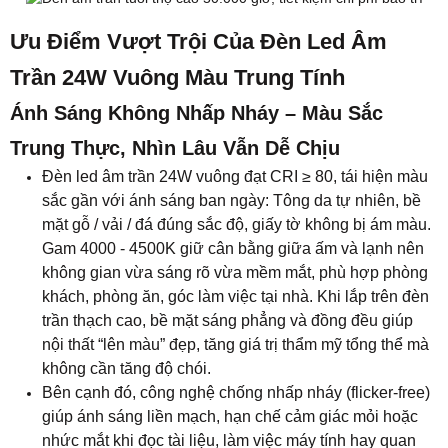
Ưu Điểm Vượt Trội Của Đèn Led Âm
Trần 24W Vuông Màu Trung Tính
Ánh Sáng Không Nhấp Nháy – Màu Sắc
Trung Thực, Nhìn Lâu Vẫn Dễ Chịu
Đèn led âm trần 24W vuông đạt CRI ≥ 80, tái hiện màu
sắc gần với ánh sáng ban ngày: Tông da tự nhiên, bề
mặt gỗ / vải / đá đúng sắc độ, giấy tờ không bị ám màu.
Gam 4000 - 4500K giữ cân bằng giữa ấm và lạnh nên
không gian vừa sáng rõ vừa mềm mắt, phù hợp phòng
khách, phòng ăn, góc làm việc tại nhà. Khi lắp trên đèn
trần thạch cao, bề mặt sáng phẳng và đồng đều giúp
nội thất “lên màu” đẹp, tăng giá trị thẩm mỹ tổng thể mà
không cần tăng độ chói.
Bên cạnh đó, công nghệ chống nhấp nháy (flicker-free)
giúp ánh sáng liền mạch, hạn chế cảm giác mỏi hoặc
nhức mắt khi đọc tài liệu, làm việc máy tính hay quan