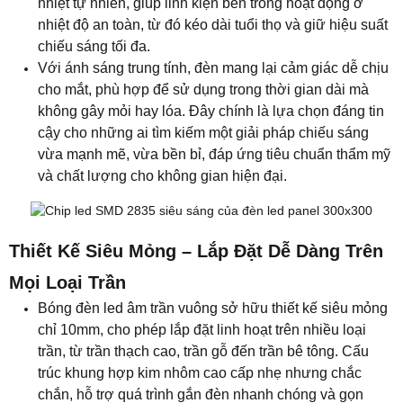
nhiệt tự nhiên, giúp linh kiện bên trong hoạt động ở
nhiệt độ an toàn, từ đó kéo dài tuổi thọ và giữ hiệu suất
chiếu sáng tối đa.
Với ánh sáng trung tính, đèn mang lại cảm giác dễ chịu
cho mắt, phù hợp để sử dụng trong thời gian dài mà
không gây mỏi hay lóa. Đây chính là lựa chọn đáng tin
cậy cho những ai tìm kiếm một giải pháp chiếu sáng
vừa mạnh mẽ, vừa bền bỉ, đáp ứng tiêu chuẩn thẩm mỹ
và chất lượng cho không gian hiện đại.
Thiết Kế Siêu Mỏng – Lắp Đặt Dễ Dàng Trên
Mọi Loại Trần
Bóng đèn led âm trần vuông sở hữu thiết kế siêu mỏng
chỉ 10mm, cho phép lắp đặt linh hoạt trên nhiều loại
trần, từ trần thạch cao, trần gỗ đến trần bê tông. Cấu
trúc khung hợp kim nhôm cao cấp nhẹ nhưng chắc
chắn, hỗ trợ quá trình gắn đèn nhanh chóng và gọn