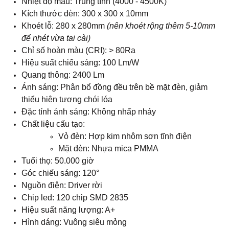
Nhiệt độ màu: Trung tính (4000 - 4500K)
Kích thước đèn: 300 x 300 x 10mm
Khoét lỗ: 280 x 280mm
(nên khoét rộng thêm 5-10mm
để nhét vừa tai cài)
Chỉ số hoàn màu (CRI): > 80Ra
Hiệu suất chiếu sáng: 100 Lm/W
Quang thông: 2400 Lm
Ánh sáng: Phân bổ đồng đều trên bề mặt đèn, giảm
thiểu hiện tượng chói lóa
Đặc tính ánh sáng: Không nhấp nháy
Chất liệu cấu tạo:
Vỏ đèn: Hợp kim nhôm sơn tĩnh điện
Mặt đèn: Nhựa mica PMMA
Tuổi thọ: 50.000 giờ
Góc chiếu sáng: 120°
Nguồn điện: Driver rời
Chip led: 120 chip SMD 2835
Hiệu suất năng lượng: A+
Hình dáng: Vuông siêu mỏng