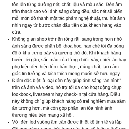
tôn lên từng đường nét, chất liệu và màu sắc. Đèn âm
trần thạch cao với ánh sáng đồng đều, sắc nét sẽ biến
mỗi món đồ thành một tác phẩm nghệ thuật, thu hút ánh
nhìn ngay từ bước chân đầu tiên của khách hàng vào
cửa.
Không gian shop trở nên rộng rãi, sang trọng hơn nhờ
ánh sáng được phân bổ khoa học, hạn chế tối đa bóng
đổ ở khu trưng bày và gương thử đồ. Khi khách hàng
bước tới gần, sắc màu của từng chiếc váy, chiếc áo hay
phụ kiện đều hiện lên chân thực, đúng chất, tạo cảm
giác tin tưởng và kích thích mong muốn sở hữu ngay.
Điểm đặc biệt là loại đèn này giúp ánh sáng “ăn hình”
trên cả ảnh và video, hỗ trợ tối đa cho hoạt động chụp
lookbook, livestream hay check-in tại cửa hàng. Điều
này không chỉ giúp khách hàng có trải nghiệm mua sắm
ấn tượng hơn, mà còn góp phần lan tỏa hình ảnh
thương hiệu trên mạng xã hội.
Với đèn led vuông âm trần được thiết kế tinh tế và lắp
đặt gọn gàng, shop thời trang của bạn sẽ luôn giữ được