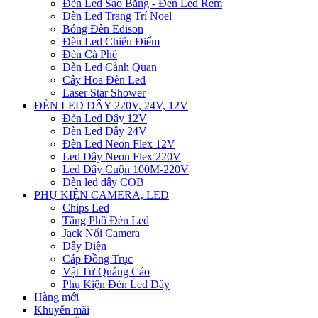
Đèn Led Sao Băng - Đèn Led Rèm
Đèn Led Trang Trí Noel
Bóng Đèn Edison
Đèn Led Chiếu Điểm
Đèn Cà Phê
Đèn Led Cảnh Quan
Cây Hoa Đèn Led
Laser Star Shower
ĐÈN LED DÂY 220V, 24V, 12V
Đèn Led Dây 12V
Đèn Led Dây 24V
Đèn Led Neon Flex 12V
Led Dây Neon Flex 220V
Led Dây Cuộn 100M-220V
Đèn led dây COB
PHỤ KIỆN CAMERA, LED
Chips Led
Tăng Phô Đèn Led
Jack Nối Camera
Dây Điện
Cáp Đồng Trục
Vật Tư Quảng Cáo
Phụ Kiện Đèn Led Dây
Hàng mới
Khuyến mãi