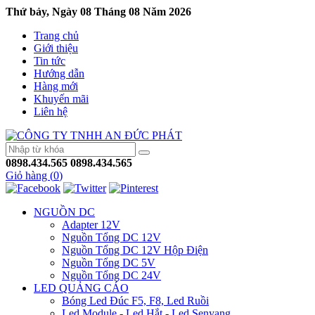
Thứ bảy, Ngày 08 Tháng 08 Năm 2026
Trang chủ
Giới thiệu
Tin tức
Hướng dẫn
Hàng mới
Khuyến mãi
Liên hệ
0898.434.565
0898.434.565
Giỏ hàng (
0
)
NGUỒN DC
Adapter 12V
Nguồn Tổng DC 12V
Nguồn Tổng DC 12V Hộp Điện
Nguồn Tổng DC 5V
Nguồn Tổng DC 24V
LED QUẢNG CÁO
Bóng Led Đúc F5, F8, Led Ruồi
Led Module - Led Hắt - Led Senyang