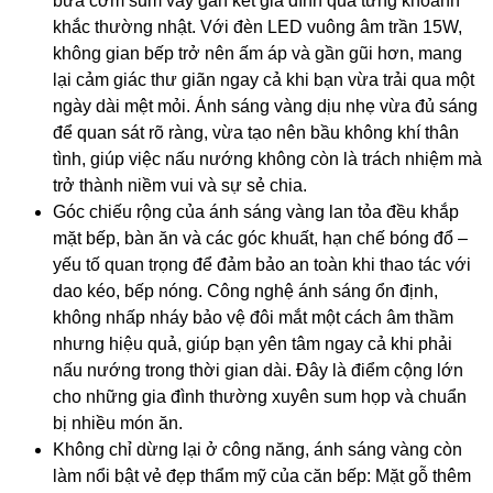
bữa cơm sum vầy gắn kết gia đình qua từng khoảnh
khắc thường nhật. Với đèn LED vuông
âm trần
15W,
không gian bếp trở nên ấm áp và gần gũi hơn, mang
lại cảm giác thư giãn ngay cả khi bạn vừa trải qua một
ngày dài mệt mỏi. Ánh sáng vàng dịu nhẹ vừa đủ sáng
để quan sát rõ ràng, vừa tạo nên bầu không khí thân
tình, giúp việc nấu nướng không còn là trách nhiệm mà
trở thành niềm vui và sự sẻ chia.
Góc chiếu rộng của ánh sáng vàng lan tỏa đều khắp
mặt bếp, bàn ăn và các góc khuất, hạn chế bóng đổ –
yếu tố quan trọng để đảm bảo an toàn khi thao tác với
dao kéo, bếp nóng. Công nghệ ánh sáng ổn định,
không nhấp nháy bảo vệ đôi mắt một cách âm thầm
nhưng hiệu quả, giúp bạn yên tâm ngay cả khi phải
nấu nướng trong thời gian dài. Đây là điểm cộng lớn
cho những gia đình thường xuyên sum họp và chuẩn
bị nhiều món ăn.
Không chỉ dừng lại ở công năng, ánh sáng vàng còn
làm nổi bật vẻ đẹp thẩm mỹ của căn bếp: Mặt gỗ thêm