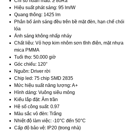
Chỉ số hoàn màu: ≥ 80Ra
Hiệu suất phát sáng: 95 lm/W
Quang thông: 1425 lm
Phân bố ánh sáng đều trên bề mặt đèn, hạn chế chói
lóa
Ánh sáng không nhấp nháy
Chất liệu: Vỏ hợp kim nhôm sơn tĩnh điện, mặt nhựa
mica PMMA
Tuổi thọ: 50.000 giờ
Góc chiếu: 120°
Nguồn: Driver rời
Chip led: 75 chip SMD 2835
Mức hiệu suất năng lượng: A+
Hình dáng: Vuông siêu mỏng
Kiểu lắp đặt: Âm trần
Hệ số công suất: 0.97
Màu sắc vỏ đèn: Trắng
Nhiệt độ làm việc: -10°C đến 50°C
Cấp độ bảo vệ: IP20 (trong nhà)