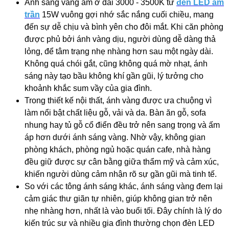
Ánh sáng vàng ấm ở dải 3000 - 3500K từ
đèn LED âm
trần
15W vuông gợi nhớ sắc nắng cuối chiều, mang
đến sự dễ chịu và bình yên cho đôi mắt. Khi căn phòng
được phủ bởi ánh vàng dịu, người dùng dễ dàng thả
lỏng, để tâm trạng nhẹ nhàng hơn sau một ngày dài.
Không quá chói gắt, cũng không quá mờ nhạt, ánh
sáng này tạo bầu không khí gần gũi, lý tưởng cho
khoảnh khắc sum vầy của gia đình.
Trong thiết kế nội thất, ánh vàng được ưa chuộng vì
làm nổi bật chất liệu gỗ, vải và da. Bàn ăn gỗ, sofa
nhung hay tủ gỗ cổ điển đều trở nên sang trọng và ấm
áp hơn dưới ánh sáng vàng. Nhờ vậy, không gian
phòng khách, phòng ngủ hoặc quán cafe, nhà hàng
đều giữ được sự cân bằng giữa thẩm mỹ và cảm xúc,
khiến người dùng cảm nhận rõ sự gần gũi mà tinh tế.
So với các tông ánh sáng khác, ánh sáng vàng đem lại
cảm giác thư giãn tự nhiên, giúp không gian trở nên
nhẹ nhàng hơn, nhất là vào buổi tối. Đây chính là lý do
kiến trúc sư và nhiều gia đình thường chọn đèn LED