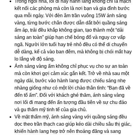
Trong ngôi nhà, lối đi hay hành lang không chỉ là mạch
kết nối các phòng mà còn là nơi bạn và gia đình bước
qua mỗi ngày. Với đèn âm trần vuông 15W ánh sáng
vàng, từng bước chân được dẫn dắt bởi quầng sáng
ấm áp, trải đều khắp không gian, tạo thành một “dải
sáng an toàn” giúp hạn chế bóng đổ và nguy cơ vấp
ngã. Người lớn tuổi hay trẻ nhỏ đều có thể di chuyển
dễ dàng, kể cả vào ban đêm, mà không bị chói mắt hay
lo lắng về độ sáng.
Ánh sáng vàng ấm không chỉ phục vụ cho sự an toàn
mà còn khơi gợi cảm xúc gắn kết. Trở về nhà sau một
ngày dài, bước vào hành lang được chiếu sáng nhẹ
nhàng giống như có một lời chào thân tình: “Bạn đã về
đến tổ ấm”. Đối với khách ghé thăm, ánh sáng vàng
nơi lối đi mang đến ấn tượng đầu tiên về sự chu đáo
và gu thẩm mỹ tinh tế của gia chủ.
Về mặt thẩm mỹ, ánh sáng vàng với quầng sáng đều
dọc theo trần thạch cao giúp kéo dài chiều sâu thị giác,
khiến hành lang hẹp trở nên thoáng đãng và sang