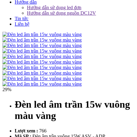
Hướng dẫn
Hướng dẫn sử dụng led đơn
Hướng dẫn sử dụng nguồn DC12V
Tin tức
Liên hệ
29%
Đèn led âm trần 15w vuông
màu vàng
Lượt xem :
766
Mã SP :
Đèn âm trần vuông 15W ASV - ADP