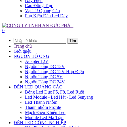
Dây Điện
Cáp Đồng Trục
Vật Tư Quảng Cáo
Phụ Kiện Đèn Led Dây
0
Tìm
Trang chủ
Giới thiệu
NGUỒN TỔ ONG
Adapter 12V
Nguồn Tổng DC 12V
Nguồn Tổng DC 12V Hộp Điện
Nguồn Tổng DC 5V
Nguồn Tổng DC 24V
ĐÈN LED QUẢNG CÁO
Bóng Led Đúc F5, F8, Led Ruồi
Led Module - Led Hắt - Led Senyang
Led Thanh Nhôm
Thanh nhôm Profile
Mạch Điều Khiển Led
Module Led Ma Trận
ĐÈN LED CÔNG NGHIỆP