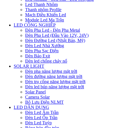
Led Thanh Nhôm
Thanh nhôm Profile
Mạch Điều Khiển Led
Module Led Ma Trận
LED CÔNG NGHIỆP
Đèn Pha Led - Đèn Pha Metal
Đèn Pha Led (Đầu Vào 12V, 24V)
Đèn Đường Led (Nhật Bản, Mỹ)
Đèn Led Nhà Xưởng
Đèn Pha Sạc Điện
Đèn Báo Exit
Đèn led chống cháy nổ
SOLAR LIGHT
Đèn pha năng lượng mặt trời
Đèn đường năng lượng mặt trời
Đèn trụ cổng năng lượng mặt trời
Đèn led búp năng lượng mặt trời
Solar Panel
Camera Solar
Bộ Lưu Điện NLMT
LED DÂN DỤNG
Đèn Led Âm Trần
Đèn Led Ốp Trần
Đèn Led Tuýp
Bóng búp đầu tròn