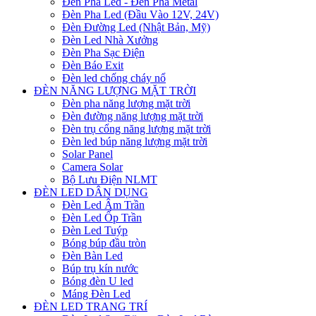
Đèn Pha Led - Đèn Pha Metal
Đèn Pha Led (Đầu Vào 12V, 24V)
Đèn Đường Led (Nhật Bản, Mỹ)
Đèn Led Nhà Xưởng
Đèn Pha Sạc Điện
Đèn Báo Exit
Đèn led chống cháy nổ
ĐÈN NĂNG LƯỢNG MẶT TRỜI
Đèn pha năng lượng mặt trời
Đèn đường năng lượng mặt trời
Đèn trụ cổng năng lượng mặt trời
Đèn led búp năng lượng mặt trời
Solar Panel
Camera Solar
Bộ Lưu Điện NLMT
ĐÈN LED DÂN DỤNG
Đèn Led Âm Trần
Đèn Led Ốp Trần
Đèn Led Tuýp
Bóng búp đầu tròn
Đèn Bàn Led
Búp trụ kín nước
Bóng đèn U led
Máng Đèn Led
ĐÈN LED TRANG TRÍ