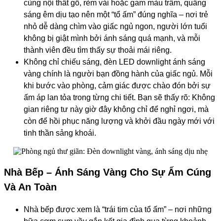
cùng nội thất gỗ, rèm vải hoặc gam màu trầm, quầng
sáng êm dịu tạo nên một “tổ ấm” đúng nghĩa – nơi trẻ
nhỏ dễ dàng chìm vào giấc ngủ ngon, người lớn tuổi
không bị giật mình bởi ánh sáng quá mạnh, và mỗi
thành viên đều tìm thấy sự thoải mái riêng.
Không chỉ chiếu sáng, đèn LED downlight ánh sáng
vàng chính là người bạn đồng hành của giấc ngủ. Mỗi
khi bước vào phòng, cảm giác được chào đón bởi sự
ấm áp lan tỏa trong từng chi tiết. Bạn sẽ thấy rõ: Không
gian riêng tư này giờ đây không chỉ để nghỉ ngơi, mà
còn để hồi phục năng lượng và khởi đầu ngày mới với
tinh thần sảng khoái.
Nhà Bếp – Ánh Sáng Vàng Cho Sự Ấm Cúng
Và An Toàn
Nhà bếp được xem là “trái tim của tổ ấm” – nơi những