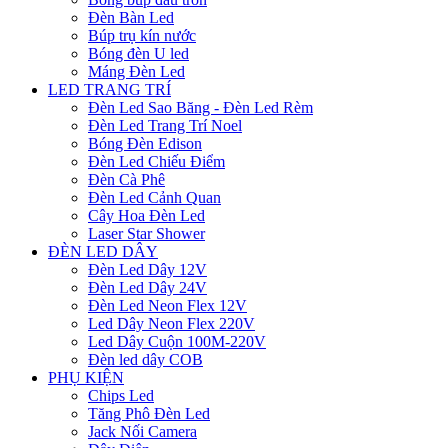
Đèn Bàn Led
Búp trụ kín nước
Bóng đèn U led
Máng Đèn Led
LED TRANG TRÍ
Đèn Led Sao Băng - Đèn Led Rèm
Đèn Led Trang Trí Noel
Bóng Đèn Edison
Đèn Led Chiếu Điểm
Đèn Cà Phê
Đèn Led Cảnh Quan
Cây Hoa Đèn Led
Laser Star Shower
ĐÈN LED DÂY
Đèn Led Dây 12V
Đèn Led Dây 24V
Đèn Led Neon Flex 12V
Led Dây Neon Flex 220V
Led Dây Cuộn 100M-220V
Đèn led dây COB
PHỤ KIỆN
Chips Led
Tăng Phô Đèn Led
Jack Nối Camera