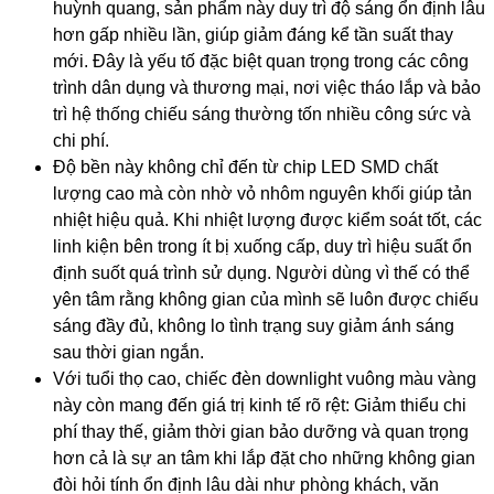
huỳnh quang, sản phẩm này duy trì độ sáng ổn định lâu
hơn gấp nhiều lần, giúp giảm đáng kể tần suất thay
mới. Đây là yếu tố đặc biệt quan trọng trong các công
trình dân dụng và thương mại, nơi việc tháo lắp và bảo
trì hệ thống chiếu sáng thường tốn nhiều công sức và
chi phí.
Độ bền này không chỉ đến từ chip LED SMD chất
lượng cao mà còn nhờ vỏ nhôm nguyên khối giúp tản
nhiệt hiệu quả. Khi nhiệt lượng được kiểm soát tốt, các
linh kiện bên trong ít bị xuống cấp, duy trì hiệu suất ổn
định suốt quá trình sử dụng. Người dùng vì thế có thể
yên tâm rằng không gian của mình sẽ luôn được chiếu
sáng đầy đủ, không lo tình trạng suy giảm ánh sáng
sau thời gian ngắn.
Với tuổi thọ cao, chiếc đèn downlight vuông màu vàng
này còn mang đến giá trị kinh tế rõ rệt: Giảm thiểu chi
phí thay thế, giảm thời gian bảo dưỡng và quan trọng
hơn cả là sự an tâm khi lắp đặt cho những không gian
đòi hỏi tính ổn định lâu dài như phòng khách, văn