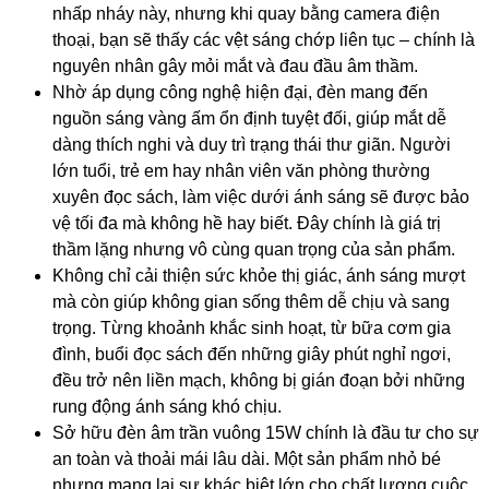
nhấp nháy này, nhưng khi quay bằng camera điện
thoại, bạn sẽ thấy các vệt sáng chớp liên tục – chính là
nguyên nhân gây mỏi mắt và đau đầu âm thầm.
Nhờ áp dụng công nghệ hiện đại, đèn mang đến
nguồn sáng vàng ấm ổn định tuyệt đối, giúp mắt dễ
dàng thích nghi và duy trì trạng thái thư giãn. Người
lớn tuổi, trẻ em hay nhân viên văn phòng thường
xuyên đọc sách, làm việc dưới ánh sáng sẽ được bảo
vệ tối đa mà không hề hay biết. Đây chính là giá trị
thầm lặng nhưng vô cùng quan trọng của sản phẩm.
Không chỉ cải thiện sức khỏe thị giác, ánh sáng mượt
mà còn giúp không gian sống thêm dễ chịu và sang
trọng. Từng khoảnh khắc sinh hoạt, từ bữa cơm gia
đình, buổi đọc sách đến những giây phút nghỉ ngơi,
đều trở nên liền mạch, không bị gián đoạn bởi những
rung động ánh sáng khó chịu.
Sở hữu đèn âm trần vuông 15W chính là đầu tư cho sự
an toàn và thoải mái lâu dài. Một sản phẩm nhỏ bé
nhưng mang lại sự khác biệt lớn cho chất lượng cuộc