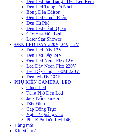
Đèn Led Sao Băng - Đèn Led Rèm
Đèn Led Trang Trí Noel
Bóng Đèn Edison
Đèn Led Chiếu Điểm
Đèn Cà Phê
Đèn Led Cảnh Quan
Cây Hoa Đèn Led
Laser Star Shower
ĐÈN LED DÂY 220V, 24V, 12V
Đèn Led Dây 12V
Đèn Led Dây 24V
Đèn Led Neon Flex 12V
Led Dây Neon Flex 220V
Led Dây Cuộn 100M-220V
Đèn led dây COB
PHỤ KIỆN CAMERA, LED
Chips Led
Tăng Phô Đèn Led
Jack Nối Camera
Dây Điện
Cáp Đồng Trục
Vật Tư Quảng Cáo
Phụ Kiện Đèn Led Dây
Hàng mới
Khuyến mãi