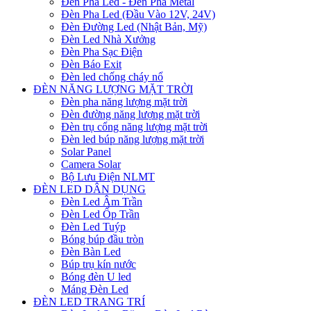
Đèn Pha Led - Đèn Pha Metal
Đèn Pha Led (Đầu Vào 12V, 24V)
Đèn Đường Led (Nhật Bản, Mỹ)
Đèn Led Nhà Xưởng
Đèn Pha Sạc Điện
Đèn Báo Exit
Đèn led chống cháy nổ
ĐÈN NĂNG LƯỢNG MẶT TRỜI
Đèn pha năng lượng mặt trời
Đèn đường năng lượng mặt trời
Đèn trụ cổng năng lượng mặt trời
Đèn led búp năng lượng mặt trời
Solar Panel
Camera Solar
Bộ Lưu Điện NLMT
ĐÈN LED DÂN DỤNG
Đèn Led Âm Trần
Đèn Led Ốp Trần
Đèn Led Tuýp
Bóng búp đầu tròn
Đèn Bàn Led
Búp trụ kín nước
Bóng đèn U led
Máng Đèn Led
ĐÈN LED TRANG TRÍ