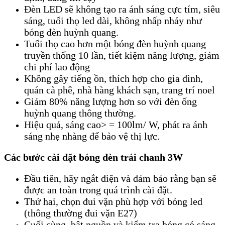
Đèn LED sẽ không tạo ra ánh sáng cực tím, siêu
sáng, tuổi thọ led dài, không nhấp nháy như
bóng đèn huỳnh quang.
Tuổi thọ cao hơn một bóng đèn huỳnh quang
truyền thống 10 lần, tiết kiệm năng lượng, giảm
chi phí lao động
Không gây tiếng ồn, thích hợp cho gia đình,
quán cà phê, nhà hàng khách sạn, trang trí noel
Giảm 80% năng lượng hơn so với đèn ống
huỳnh quang thông thường.
Hiệu quả, sáng cao> = 100lm/ W, phát ra ánh
sáng nhẹ nhàng để bảo vệ thị lực.
Các bước cài đặt bóng đèn trái chanh 3W
Đầu tiên, hãy ngắt điện và đảm bảo rằng bạn sẽ
được an toàn trong quá trình cài đặt.
Thứ hai, chọn đui vặn phù hợp với bóng led
(thông thường đui vặn E27)
Cuối cùng, bật nguồn và kiểm tra bóng có sáng