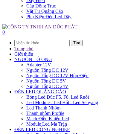
Dây Điện
Cáp Đồng Trục
Vật Tư Quảng Cáo
Phụ Kiện Đèn Led Dây
0
Tìm
Trang chủ
Giới thiệu
NGUỒN TỔ ONG
Adapter 12V
Nguồn Tổng DC 12V
Nguồn Tổng DC 12V Hộp Điện
Nguồn Tổng DC 5V
Nguồn Tổng DC 24V
ĐÈN LED QUẢNG CÁO
Bóng Led Đúc F5, F8, Led Ruồi
Led Module - Led Hắt - Led Senyang
Led Thanh Nhôm
Thanh nhôm Profile
Mạch Điều Khiển Led
Module Led Ma Trận
ĐÈN LED CÔNG NGHIỆP