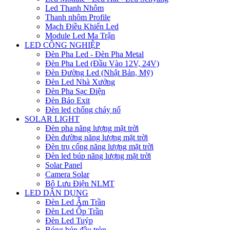
Led Thanh Nhôm
Thanh nhôm Profile
Mạch Điều Khiển Led
Module Led Ma Trận
LED CÔNG NGHIỆP
Đèn Pha Led - Đèn Pha Metal
Đèn Pha Led (Đầu Vào 12V, 24V)
Đèn Đường Led (Nhật Bản, Mỹ)
Đèn Led Nhà Xưởng
Đèn Pha Sạc Điện
Đèn Báo Exit
Đèn led chống cháy nổ
SOLAR LIGHT
Đèn pha năng lượng mặt trời
Đèn đường năng lượng mặt trời
Đèn trụ cổng năng lượng mặt trời
Đèn led búp năng lượng mặt trời
Solar Panel
Camera Solar
Bộ Lưu Điện NLMT
LED DÂN DỤNG
Đèn Led Âm Trần
Đèn Led Ốp Trần
Đèn Led Tuýp
Bóng búp đầu tròn