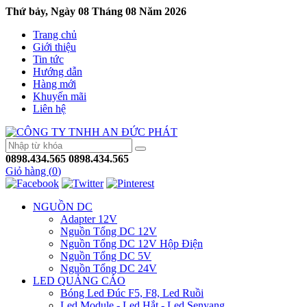
Thứ bảy, Ngày 08 Tháng 08 Năm 2026
Trang chủ
Giới thiệu
Tin tức
Hướng dẫn
Hàng mới
Khuyến mãi
Liên hệ
0898.434.565
0898.434.565
Giỏ hàng (
0
)
NGUỒN DC
Adapter 12V
Nguồn Tổng DC 12V
Nguồn Tổng DC 12V Hộp Điện
Nguồn Tổng DC 5V
Nguồn Tổng DC 24V
LED QUẢNG CÁO
Bóng Led Đúc F5, F8, Led Ruồi
Led Module - Led Hắt - Led Senyang