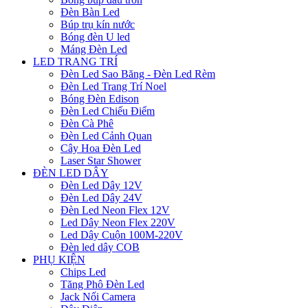
Đèn Bàn Led
Búp trụ kín nước
Bóng đèn U led
Máng Đèn Led
LED TRANG TRÍ
Đèn Led Sao Băng - Đèn Led Rèm
Đèn Led Trang Trí Noel
Bóng Đèn Edison
Đèn Led Chiếu Điểm
Đèn Cà Phê
Đèn Led Cảnh Quan
Cây Hoa Đèn Led
Laser Star Shower
ĐÈN LED DÂY
Đèn Led Dây 12V
Đèn Led Dây 24V
Đèn Led Neon Flex 12V
Led Dây Neon Flex 220V
Led Dây Cuộn 100M-220V
Đèn led dây COB
PHỤ KIỆN
Chips Led
Tăng Phô Đèn Led
Jack Nối Camera