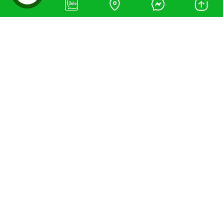
CÔNG TY TNHH AN ĐỨC PHÁT
Địa chỉ VP: 143/3 Lê Văn Phan, Phường Phú Thọ Hòa,
Quận Tân Phú, TP. HCM
Email: nguonledquangcao@gmail.com
Điện Thoại: 0898.434.565
VỀ AN ĐỨC PHÁT
Điều khoản dịch vụ
Khách hàng
Sitemap
CHĂM SÓC KHÁCH HÀNG