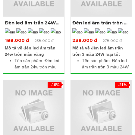
Tiết kiệm điện, giảm mỏi
Khoét lỗ: Ø280mm
mắt
Đèn led âm trần 24W
Đèn led âm trần tròn 3
tròn màu vàng
màu 24w
Xem thêm ảnh
Xem thêm ảnh
188.000 đ
238.000 đ
238.000 đ
278.000 đ
Mô tả về đèn led âm trần
Mô tả về đèn led âm trần
24w tròn màu vàng
tròn 3 màu 24W loại tốt
Tên sản phẩm: Đèn led
Tên sản phẩm: Đèn led
âm trần 24w tròn màu
âm trần tròn 3 màu 24W
vàng
Điện áp: 85 - 265V AC /
Điện áp: 85 - 265V AC /
50Hz
-16%
-21%
50Hz
Công suất: 24W
Công suất: 24W
Quang thông: 2400Lm /
Quang thông: 2300lm
2280K / 2400Lm
Nhiệt độ màu: 3000 -
Nhiệt độ màu: 6500K /
3500K
3000K / 4000K
Kích thước (Ø x H): 300
Kích thước (Ø x H): 300
x 10mm
x 10mm
Khoét lỗ: Ø280mm
Khoét lỗ: Ø280mm