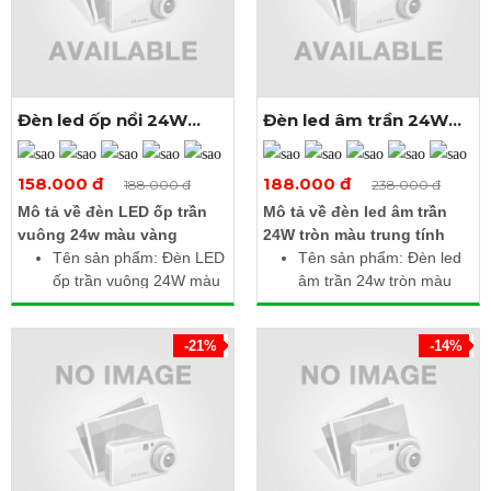
Kích thước: 300 x 300 x
Kích thước: 300 x 300 x
32 mm
32 mm
Tiết kiệm điện, bảo vệ
Tiết kiệm điện, giảm mỏi
mắt, tuổi thọ cao
mắt, bền bỉ
Đèn led ốp nổi 24W
Đèn led âm trần 24W
vuông màu vàng
tròn màu trung tính
Xem thêm ảnh
Xem thêm ảnh
158.000 đ
188.000 đ
188.000 đ
238.000 đ
Mô tả về đèn LED ốp trần
Mô tả về đèn led âm trần
vuông 24w màu vàng
24W tròn màu trung tính
Tên sản phẩm: Đèn LED
Tên sản phẩm: Đèn led
ốp trần vuông 24W màu
âm trần 24w tròn màu
vàng
trung tính
Công suất: 24W
Điện áp: 85 - 265V AC /
-21%
-14%
Điện áp làm việc: 85 -
50Hz
265V AC
Công suất: 24W
Nhiệt độ màu: 3000 -
Quang thông: 2400lm
3500K
Nhiệt độ màu: 4000 -
Quang thông: 2280 lm
4500K
Kích thước: 300 x 300 x
Kích thước (Ø x H): 300
32 mm
x 10mm