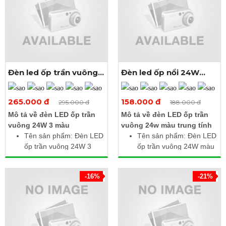
Đèn led ốp trần vuông
Đèn led ốp nổi 24W
24W 3 màu
vuông màu trung tính
Xem thêm ảnh
Xem thêm ảnh
265.000 đ
158.000 đ
295.000 đ
188.000 đ
Mô tả về đèn LED ốp trần
Mô tả về đèn LED ốp trần
vuông 24W 3 màu
vuông 24w màu trung tính
Tên sản phẩm: Đèn LED
Tên sản phẩm: Đèn LED
ốp trần vuông 24W 3
ốp trần vuông 24W màu
màu
trung tính
Công suất: 24W
Công suất: 24W
-16%
-21%
Điện áp: 85 - 265V AC
Điện áp làm việc: 85 -
Nhiệt độ màu: 6500K /
265V AC
3000K / 4000K
Nhiệt độ màu: 4000 -
Quang thông: 2400 lm /
4500K
2280
lm
/ 2400
lm
Quang thông: 2400 lm