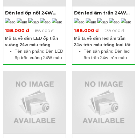
Đèn led ốp nổi 24W
Đèn led âm trần 24W
vuông màu trắng
tròn màu trắng
Xem thêm ảnh
Xem thêm ảnh
158.000 đ
188.000 đ
188.000 đ
238.000 đ
Mô tả về đèn LED ốp trần
Mô tả về đèn led âm trần
vuông 24w màu trắng
24w tròn màu trắng loại tốt
Tên sản phẩm: Đèn LED
Tên sản phẩm: Đèn led
ốp trần vuông 24W màu
âm trần 24w tròn màu
trắng
trắng
Công suất: 24W
Điện áp: 85 - 265V AC /
Điện áp làm việc: 85 -
50Hz
265V AC
Công suất: 24W
Nhiệt độ màu: 6000 -
Quang thông: 2400lm
6500K
Nhiệt độ màu: 6000 -
Quang thông: 2400lm
6500K
Kích thước: 300 x 300 x
Kích thước (Ø x H): 300
32mm
x 10mm
Tiết kiệm điện, giảm mỏi
Khoét lỗ: Ø280mm
mắt