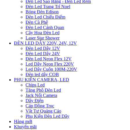
Đèn Led Sao Băng - Đèn Led Rèm
Đèn Led Trang Trí Noel
Bóng Đèn Edison
Đèn Led Chiếu Điểm
Đèn Cà Phê
Đèn Led Cảnh Quan
Cây Hoa Đèn Led
Laser Star Shower
ĐÈN LED DÂY 220V, 24V, 12V
Đèn Led Dây 12V
Đèn Led Dây 24V
Đèn Led Neon Flex 12V
Led Dây Neon Flex 220V
Led Dây Cuộn 100M-220V
Đèn led dây COB
PHỤ KIỆN CAMERA, LED
Chips Led
Tăng Phô Đèn Led
Jack Nối Camera
Dây Điện
Cáp Đồng Trục
Vật Tư Quảng Cáo
Phụ Kiện Đèn Led Dây
Hàng mới
Khuyến mãi