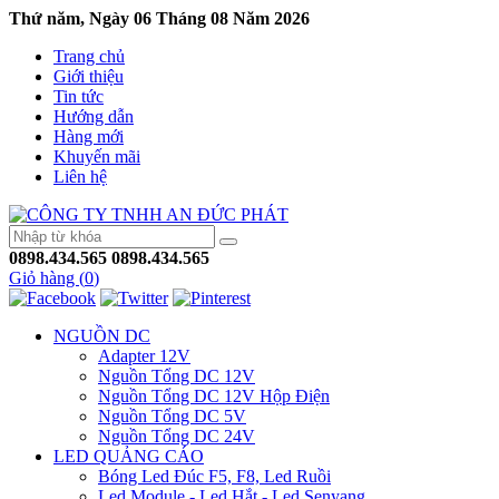
Thứ năm, Ngày 06 Tháng 08 Năm 2026
Trang chủ
Giới thiệu
Tin tức
Hướng dẫn
Hàng mới
Khuyến mãi
Liên hệ
0898.434.565
0898.434.565
Giỏ hàng (
0
)
NGUỒN DC
Adapter 12V
Nguồn Tổng DC 12V
Nguồn Tổng DC 12V Hộp Điện
Nguồn Tổng DC 5V
Nguồn Tổng DC 24V
LED QUẢNG CÁO
Bóng Led Đúc F5, F8, Led Ruồi
Led Module - Led Hắt - Led Senyang