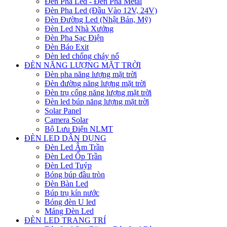
Đèn Pha Led - Đèn Pha Metal
Đèn Pha Led (Đầu Vào 12V, 24V)
Đèn Đường Led (Nhật Bản, Mỹ)
Đèn Led Nhà Xưởng
Đèn Pha Sạc Điện
Đèn Báo Exit
Đèn led chống cháy nổ
ĐÈN NĂNG LƯỢNG MẶT TRỜI
Đèn pha năng lượng mặt trời
Đèn đường năng lượng mặt trời
Đèn trụ cổng năng lượng mặt trời
Đèn led búp năng lượng mặt trời
Solar Panel
Camera Solar
Bộ Lưu Điện NLMT
ĐÈN LED DÂN DỤNG
Đèn Led Âm Trần
Đèn Led Ốp Trần
Đèn Led Tuýp
Bóng búp đầu tròn
Đèn Bàn Led
Búp trụ kín nước
Bóng đèn U led
Máng Đèn Led
ĐÈN LED TRANG TRÍ