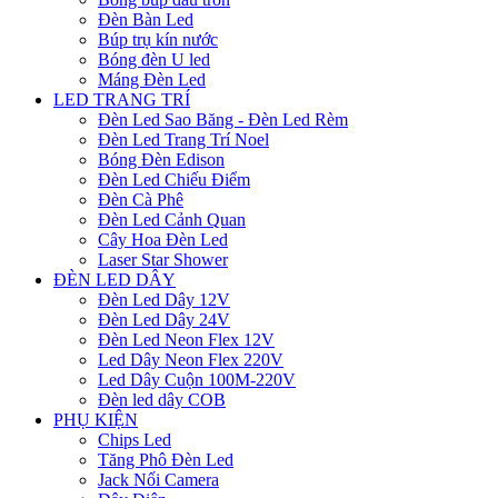
Đèn Bàn Led
Búp trụ kín nước
Bóng đèn U led
Máng Đèn Led
LED TRANG TRÍ
Đèn Led Sao Băng - Đèn Led Rèm
Đèn Led Trang Trí Noel
Bóng Đèn Edison
Đèn Led Chiếu Điểm
Đèn Cà Phê
Đèn Led Cảnh Quan
Cây Hoa Đèn Led
Laser Star Shower
ĐÈN LED DÂY
Đèn Led Dây 12V
Đèn Led Dây 24V
Đèn Led Neon Flex 12V
Led Dây Neon Flex 220V
Led Dây Cuộn 100M-220V
Đèn led dây COB
PHỤ KIỆN
Chips Led
Tăng Phô Đèn Led
Jack Nối Camera