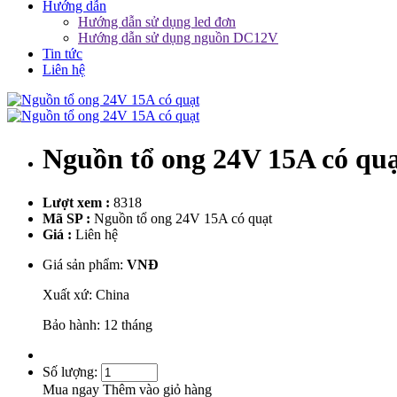
Hướng dẫn
Hướng dẫn sử dụng led đơn
Hướng dẫn sử dụng nguồn DC12V
Tin tức
Liên hệ
Nguồn tổ ong 24V 15A có qu
Lượt xem :
8318
Mã SP :
Nguồn tổ ong 24V 15A có quạt
Giá :
Liên hệ
Giá sản phẩm:
VNĐ
Xuất xứ: China
Bảo hành: 12 tháng
Số lượng:
Mua ngay
Thêm vào giỏ hàng