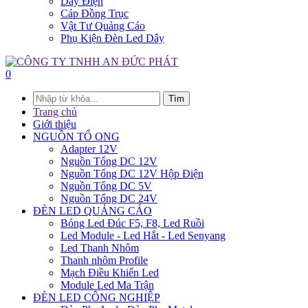
Dây Điện
Cáp Đồng Trục
Vật Tư Quảng Cáo
Phụ Kiện Đèn Led Dây
0
Tìm
Trang chủ
Giới thiệu
NGUỒN TỔ ONG
Adapter 12V
Nguồn Tổng DC 12V
Nguồn Tổng DC 12V Hộp Điện
Nguồn Tổng DC 5V
Nguồn Tổng DC 24V
ĐÈN LED QUẢNG CÁO
Bóng Led Đúc F5, F8, Led Ruồi
Led Module - Led Hắt - Led Senyang
Led Thanh Nhôm
Thanh nhôm Profile
Mạch Điều Khiển Led
Module Led Ma Trận
ĐÈN LED CÔNG NGHIỆP