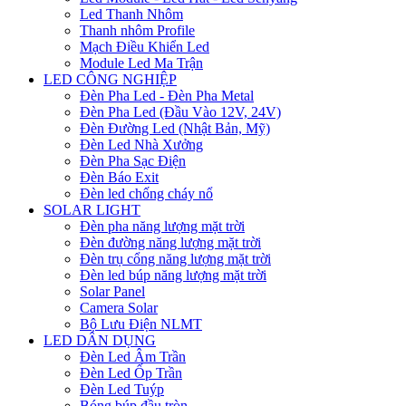
Led Thanh Nhôm
Thanh nhôm Profile
Mạch Điều Khiển Led
Module Led Ma Trận
LED CÔNG NGHIỆP
Đèn Pha Led - Đèn Pha Metal
Đèn Pha Led (Đầu Vào 12V, 24V)
Đèn Đường Led (Nhật Bản, Mỹ)
Đèn Led Nhà Xưởng
Đèn Pha Sạc Điện
Đèn Báo Exit
Đèn led chống cháy nổ
SOLAR LIGHT
Đèn pha năng lượng mặt trời
Đèn đường năng lượng mặt trời
Đèn trụ cổng năng lượng mặt trời
Đèn led búp năng lượng mặt trời
Solar Panel
Camera Solar
Bộ Lưu Điện NLMT
LED DÂN DỤNG
Đèn Led Âm Trần
Đèn Led Ốp Trần
Đèn Led Tuýp
Bóng búp đầu tròn