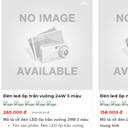
-10%
Đèn led ốp trần vuông 24W 3 màu
Đèn led ốp 
tính
Xem thêm ảnh
265.000 đ
158.000 đ
295.000 đ
Mô tả về đèn LED ốp trần vuông 24W 3 màu
Mô tả về đèn 
Tên sản phẩm: Đèn LED ốp trần vuông
trung tính