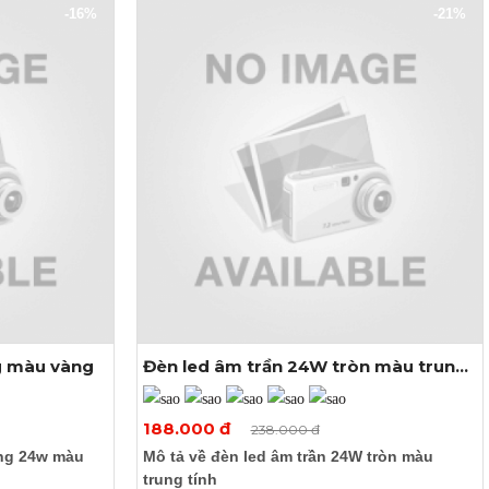
-16%
-21%
g màu vàng
Đèn led âm trần 24W tròn màu trung
tính
Xem thêm ảnh
188.000 đ
238.000 đ
ông 24w màu
Mô tả về đèn led âm trần 24W tròn màu
trung tính