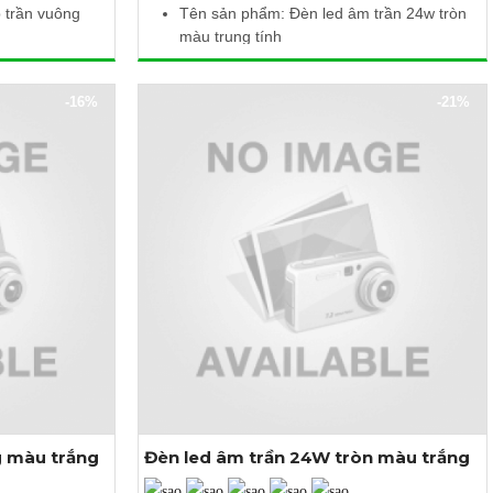
 trần vuông
Tên sản phẩm: Đèn led âm trần 24w tròn
màu trung tính
Điện áp: 85 - 265V AC / 50Hz
V AC
Công suất: 24W
-16%
-21%
K
Quang thông: 2400lm
Nhiệt độ màu: 4000 - 4500K
2 mm
Kích thước (Ø x H): 300 x 10mm
t
Khoét lỗ: Ø280mm
g màu trắng
Đèn led âm trần 24W tròn màu trắng