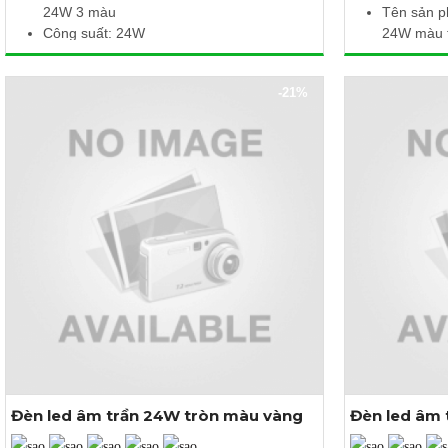
24W 3 màu
Tên sản p
Công suất: 24W
24W màu t
Điện áp: 85 - 265V AC
Công suất
Nhiệt độ màu: 6500K / 3000K / 4000K
Điện áp là
-21%
Quang thông: 2400 lm / 2280
lm
/ 2400
lm
Nhiệt độ 
Kích thước: 300 x 300 x 32 mm
Quang thô
Tiết kiệm điện, bảo vệ mắt, tuổi thọ cao
Kích thướ
Tiết kiệm 
Đèn led âm trần 24W tròn màu vàng
Đèn led âm 