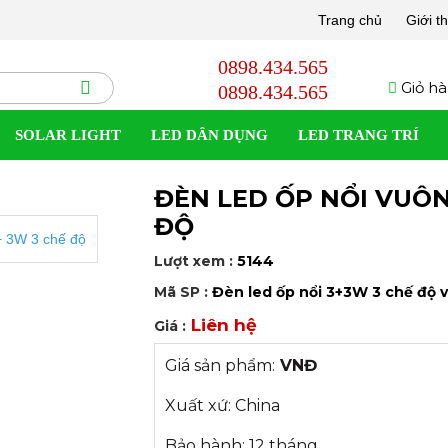
Trang chủ
Giới t
0898.434.565
Giỏ hà
0898.434.565
SOLAR LIGHT
LED DÂN DỤNG
LED TRANG TRÍ
ĐÈN LED ỐP NỔI VUÔN
ĐỘ
Lượt xem :
5144
Mã SP :
Đèn led ốp nổi 3+3W 3 chế độ 
Liên hệ
Giá :
Giá sản phẩm:
VNĐ
Xuất xứ: China
Bảo hành: 12 tháng