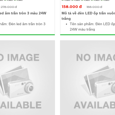
Xem thêm ảnh
Xem thêm ảnh
158.000 đ
278.000 đ
188.000 đ
led âm trần tròn 3 màu 24W
Mô tả về đèn LED ốp trần vu
trắng
hẩm: Đèn led âm trần tròn 3
Tên sản phẩm: Đèn LED ốp
24W màu trắng
5 - 265V AC / 50Hz
Công suất: 24W
: 24W
Điện áp làm việc: 85 - 265
ng: 2400Lm / 2280K / 2400Lm
Nhiệt độ màu: 6000 - 6500
màu: 6500K / 3000K / 4000K
Quang thông: 2400lm
c (Ø x H): 300 x 10mm
Kích thước: 300 x 300 x 3
: Ø280mm
Tiết kiệm điện, giảm mỏi mắ