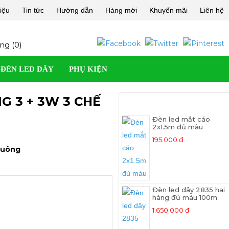
hiệu
Tin tức
Hướng dẫn
Hàng mới
Khuyến mãi
Liên hệ
ng (
0
)
ĐÈN LED DÂY
PHỤ KIỆN
G 3 + 3W 3 CHẾ
SẢN PHẨM MỚI
Đèn led mắt cáo
2x1.5m đủ màu
195.000 đ
vuông
Đèn led dây 2835 hai
hàng đủ màu 100m
1.650.000 đ