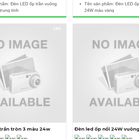
hẩm: Đèn LED ốp trần vuông
Tên sản phẩm: Đèn LED ốp
rung tính
24W màu vàng
: 24W
Công suất: 24W
m việc: 85 - 265V AC
Điện áp làm việc: 85 - 265
-14%
màu: 4000 - 4500K
Nhiệt độ màu: 3000 - 3500
ng: 2400 lm
Quang thông: 2280 lm
c: 300 x 300 x 32 mm
Kích thước: 300 x 300 x 3
điện, giảm mỏi mắt, bền bỉ
Tiết kiệm điện, giảm mỏi mắ
trần tròn 3 màu 24w
Đèn led ốp nổi 24W vuôn