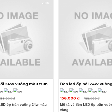
-16%
nổi 24W vuông màu trung
Đèn led ốp nổi 24W vuôn
Xem thêm ảnh
Xem thêm ảnh
158.000 đ
188.000 đ
188.000 đ
LED ốp trần vuông 24w màu
Mô tả về đèn LED ốp trần vu
vàng