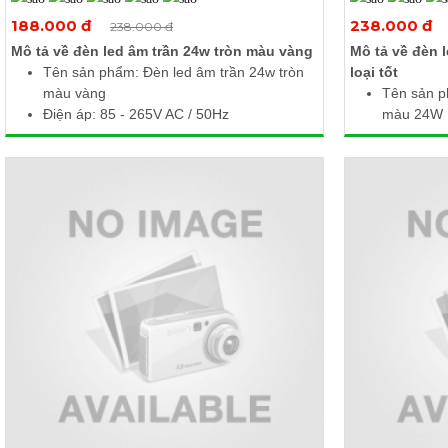
Xem thêm ảnh
188.000 đ
238.000 đ
238.000 đ
Mô tả về đèn led âm trần 24w tròn màu vàng
Mô tả về đèn 
Tên sản phẩm: Đèn led âm trần 24w tròn
loại tốt
màu vàng
Tên sản p
Điện áp: 85 - 265V AC / 50Hz
màu 24W
Công suất: 24W
Điện áp: 8
Quang thông: 2300lm
Công suất
Nhiệt độ màu: 3000 - 3500K
Quang thô
Kích thước (Ø x H): 300 x 10mm
Nhiệt độ 
Khoét lỗ: Ø280mm
Kích thướ
Khoét lỗ