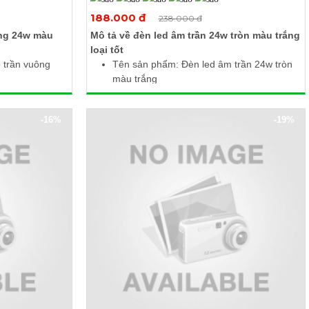
Xem thêm ảnh
188.000 đ
238.000 đ
ông 24w màu
Mô tả về đèn led âm trần 24w tròn màu trắng
loại tốt
 trần vuông
Tên sản phẩm: Đèn led âm trần 24w tròn
màu trắng
Điện áp: 85 - 265V AC / 50Hz
V AC
Công suất: 24W
-16%
-19%
K
Quang thông: 2400lm
Nhiệt độ màu: 6000 - 6500K
2mm
Kích thước (Ø x H): 300 x 10mm
t
Khoét lỗ: Ø280mm